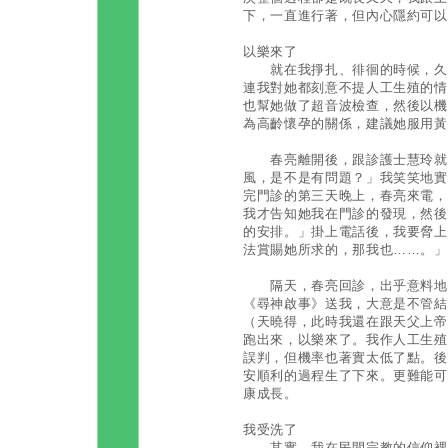
下，一直進行著，但內心隱約可以
以樂來了
就在我掙扎、徘徊的時候，久違
連我對她都刻意不提人工生殖的情
也幫她做了超音波檢查，然後以機
為高齡懷孕的關係，建議她服用黃
春亮離開後，跟診護士慧玲就好
風，是不是有問題？」我笑笑地實
完門診的第三天晚上，春亮來電，
我才告知她我在門診的發現，然後
的安排。」掛上電話後，我要脅上
法賞賜她所求的，那我也……。」
隔天，春亮回診，出乎意料地她
《尋神啟事》送我，大意是不管結
（天曉得，此時我還在跟天父上帝
跑出來，以樂來了。我作人工生殖
誤判，但機率也著實太低了點。後
安順利的過程生了下來。更難能可
康成長。
我受洗了
其實，我在民間宗教的信仰裡也