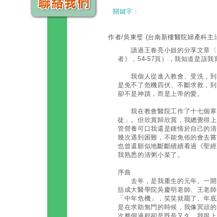
關鍵字：
作者/吳東璧
(台南新樓醫院婦產科主
讀過王春亮小姐的分享文章〈奇妙
者》，54-57頁），我知道是該
我個人從進入教會、受洗，到真
是免不了危機四伏、不斷求救，到
卻不是神蹟，而是上帝的愛。
我在教會醫院工作了十七個寒暑
徒」。但欣賞歸欣賞，我總覺得上
管營養可口我還是鍾情於自己的清
幾次遇到困難，不能免俗的會去嘗
也曾還願似地斷斷續續看過《聖經
我熟悉的清粥小菜了。
序曲
去年，是我重生的元年。一開始
括成大醫學院吳慶明老師、王老師
「中年危機」，笑笑就罷了。年底
是在求助無門的時候，我像冥頑的
次整個過程卻是既長又久，我跟上