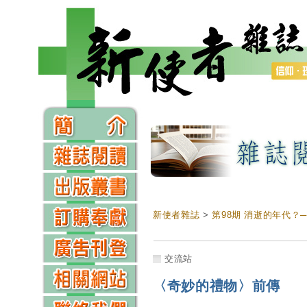
新使者雜誌
>
第98期 消逝的年代？
交流站
〈奇妙的禮物〉前傳