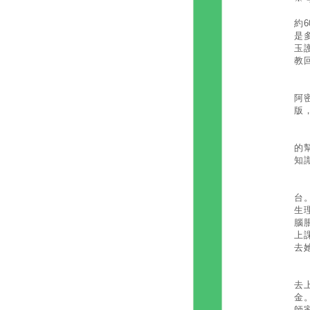
抵
約6
是
玉
教
吳
阿
版
吳
的
知
與
台。
生
腦
上
去
吳
去
金
師