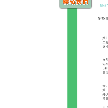
關鍵
作者/
吳
拜
娘〉
吳威
微
吳花
女兒
協
L
吳
我
金
第
外
國
※