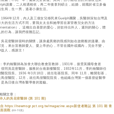
uelph讀書，二人相遇相依，再二年後拿到碩士，結婚，就職於省立多倫
衛生局，生一男，過著小康生活。
964年12月，內人及三個女兒移民來Guelph團聚，吳醫師深知台灣及
拿大的生活方式不同，要我太太去和她學習在家管教兒女的方法
Orientation）。這種出自基督的愛心，好款待出外人，週到的關心，體
人的行為，讓我們很難忘記。
花密醫師當時的關懷，讓身處異鄉的我感到如在故鄉般的溫馨。由
可見，來台宣教師愛人、愛上帝的心，不管在國外或國內，完全不變，
神益人，感謝主！
1：李約翰醫師為加拿大聯合教會宣教師，1931年，接受英國母會差
，偕同吳花密醫師，服務於台南新樓醫院，1932年11月，李約翰醫師任
樓醫院院長。1936 年3月18日，就任彰基院長。同年 11月，離開彰基，
往馬偕醫院，12月，就任馬偕醫院院長，他組織台灣第一個基督徒醫學
，是為日後台灣各醫學會的濫觴。
相關文章：
待人的吳花密醫師 (第 101 期)
 https://newmsgr.pct.org.tw/magazine.aspx新使者雜誌 第 101 期 青
養面面觀
(69-70頁)