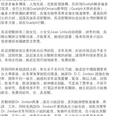
達多倫多機場，人地生疏，也無親朋接機。目的地Guelph離多倫多
0英里，坐巴士到達Guelph的Ontario農學院（Guelph大學的前身），
多倫多大學附屬的農學院，在微生物學系專攻微生物遺傳學。通過吳阿
護士的介紹，認識其妹吳花密醫師。吳花密醫師自從結束台灣的醫療宣
回加拿大後，就在Guelph行醫。
花密醫師有二個女兒。小女兒Jean Little自幼瞎眼，經李約翰、吳
密兩位醫師父母醫治後，才能看見。她很好讀書，後來寫很多小說出
，曾經獲得加國總督文學獎。
花密醫師首次看到來自台灣的我，非常高興，好款待我且給予多方
幫助，請我吃飯，談起過去在台醫療宣教的經驗，讓我學到很多歷史及
識。有病去找她，她必定很仔細地檢查，免費給藥。
我同時來校讀碩士的，有位女子名叫呂乃嫣，她是從中國隨國軍來
台大畢業後，在美軍海軍病院任職過。她跟Dr. D.C. Jordan 讀微生物
理學。開學不到一個月，她感到非常寂寞憂鬱，緊張，難以入眠，頭昏
脹，飲食不進，眼淚當飯吃，精神幾近錯亂。可是為了獎學金，不得不
課、做研究。我看情形不對，打電話求助李吳醫師。她立刻請呂小姐搬
她家住。免費供給吃、住，及就醫。
醫師跟Dr. Jordan商量，讓呂小姐請假，直到她身體恢復健康，再
上課、工作。同時也商請Dr. Jordan不要因為呂小姐生病，就取消獎學
。Dr. Jordan非常同情呂小姐的處境，無條件全部照准。呂小姐在吳醫
家就醫，不到一年，健康完全恢復。其間，呂小姐在台的男朋友也來