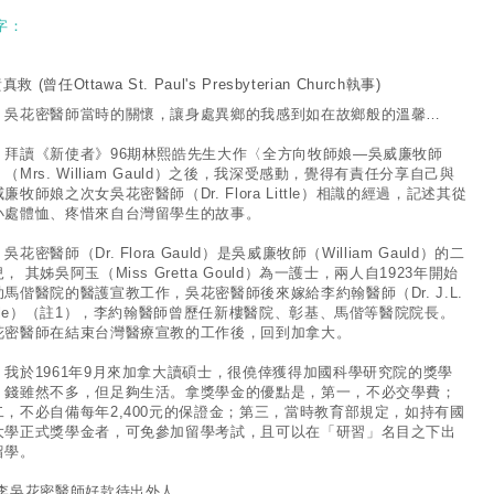
字：
黃真救
(曾任Ottawa St. Paul's Presbyterian Church執事)
花密醫師當時的關懷，讓身處異鄉的我感到如在故鄉般的溫馨…
讀《新使者》96期林熙皓先生大作〈全方向牧師娘—吳威廉牧師
（Mrs. William Gauld）之後，我深受感動，覺得有責任分享自己與
廉牧師娘之次女吳花密醫師（Dr. Flora Little）相識的經過，記述其從
小處體恤、疼惜來自台灣留學生的故事。
密醫師（Dr. Flora Gauld）是吳威廉牧師（William Gauld）的二
， 其姊吳阿玉（Miss Gretta Gould）為一護士，兩人自1923年開始
助馬偕醫院的醫護宣教工作，吳花密醫師後來嫁給李約翰醫師（Dr. J.L.
ittle）（註1），李約翰醫師曾歷任新樓醫院、彰基、馬偕等醫院院長。
花密醫師在結束台灣醫療宣教的工作後，回到加拿大。
於1961年9月來加拿大讀碩士，很僥倖獲得加國科學研究院的獎學
。錢雖然不多，但足夠生活。拿獎學金的優點是，第一，不必交學費；
二，不必自備每年2,400元的保證金；第三，當時教育部規定，如持有國
大學正式獎學金者，可免參加留學考試，且可以在「研習」名目之下出
留學。
 李吳花密醫師好款待出外人