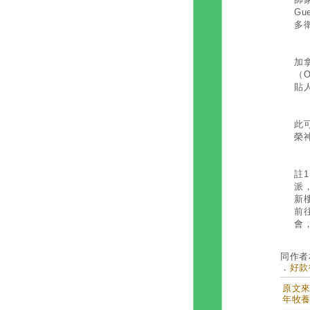
G
多
1
加
（
貼
吳
此
榮
註
派
新
前
會
同作者
．
好款
原文來自
年牧