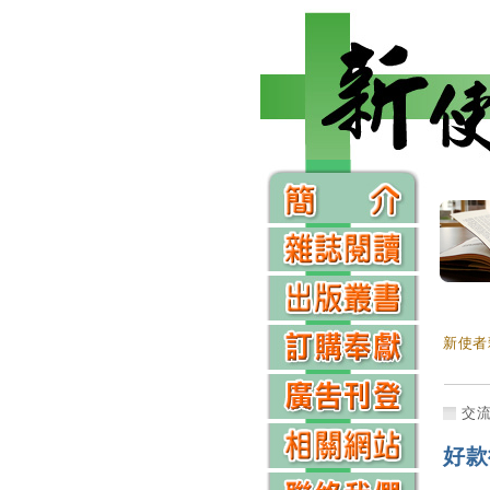
新使者
交
好款