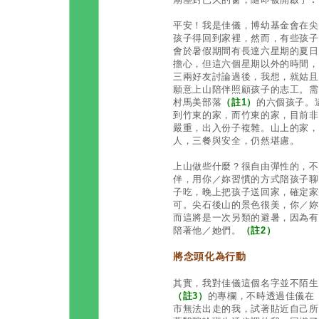
平安！我是佳儀，博幼基金會在尖
孩子得回到家裡，然而，有些孩子
會於暑假期間有長達六星期的夏日
擔心，但這六個星期以外的時間，
三兩好友討論過後，我想，就姑且
願意上山陪伴照顧孩子的志工。需
村馬美部落
（註1）
的六個孩子。
到竹東的家，而竹東的家，目前非
嚴重，出入份子複雜。山上的家，
人，三餐與安全，仍然堪慮。
上山做些什麼？很自由彈性的，不
伴，用你／妳習慣的方式陪孩子聊
子吃，晚上把孩子送回家，確定家
可。尖石後山的景色很美，你／妳
而這將是一次另類的避暑，因為有
陪著他／她們。
（註2）
將念頭化為行動
其實，我對佳儀這個名字並不陌生
（註3）
的專欄，不時透過佳儀在
市無法出走的我，試著貼近自己所