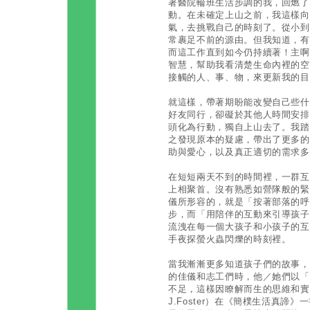
著醫院輪班生活步調的我，回燃了
動。在未確定上山之前，我這樣向
氣，去挑戰自己的時刻了。從小到
常裹足不前的源由。但我知道，有
而這工作直到如今仍持續著！主啊
智慧，幫助我看清楚生命內裡的空
接觸的人、事、物，來更新我的目
就這樣，帶著期盼能改變自己些什
好友同行，卻礙於其他人時間安排
頭化為行動，獨自上山去了。我踏
之發現原本的疑慮，帶出了更多的
助與愛心，以及真正適切的需求多
在短短兩天不到的時間裡，一群互
上相聚首。沒有熟悉如營隊般的緊
儀所形容的，就是「按著部落的呼
步，而「用陪伴的互動來引導孩子
流洩在每一個大孩子和小孩子的互
手夜探螢火蟲閃爍的時刻裡。
當我漸漸更多知道孩子們的故事，
的佳儀和志工們時，他／她們以「
不足，這樣因瞭解而生的思維和實踐
J.Foster）在《簡樸生活真