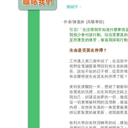
關鍵字：
作者/陳蕙婷
(高醫畢契)
引言/「生活裡我常知道什麼事情
我很少會付諸行動。往往需要真的
是所遭受的痛苦，催逼我採取行動。」 （
生命是否莫名停滯？
工作邁入第三個年頭了，在這當中
視野從電腦螢幕帶回到有生老病痛
長、說短不短的日子裡，從眾所堆
有在哪裡使生命莫名的停滯了呢？
來到長庚醫院一年，歷經了爺爺和
命實底的洗禮，在生與死的交錯之
我自己，好讓這如夢的一切，徹底
這一切漸漸被時間的流埋葬，催逼
內裡，依然有失落的一角需要被勇
得以更紮實的被更新，使我能更真
收到大學好友阿貝轉寄的信，獲知
扇塵封已久的窗，隨即被開啟了︰