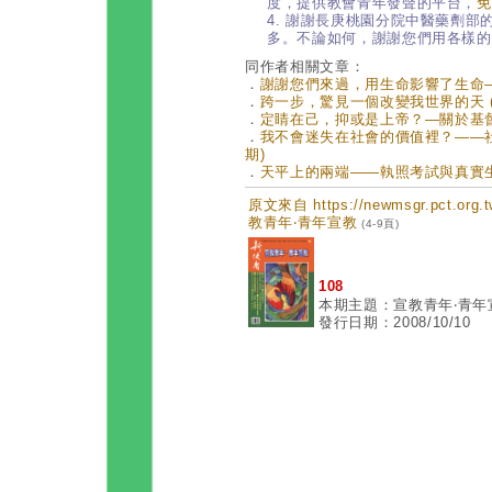
度，提供教會青年發聲的平台，
免
4. 謝謝長庚桃園分院中醫藥劑
多。不論如何，謝謝您們用各樣的
同作者相關文章：
．
謝謝您們來過，用生命影響了生命——
．
跨一步，驚見一個改變我世界的天 (第
．
定睛在己，抑或是上帝？—關於基督徒
．
我不會迷失在社會的價值裡？——社
期)
．
天平上的兩端——執照考試與真實生命 
原文來自 https://newmsgr.pct.or
教青年‧青年宣教
(4-9頁)
108
本期主題：宣教青年‧青年
發行日期：2008/10/10