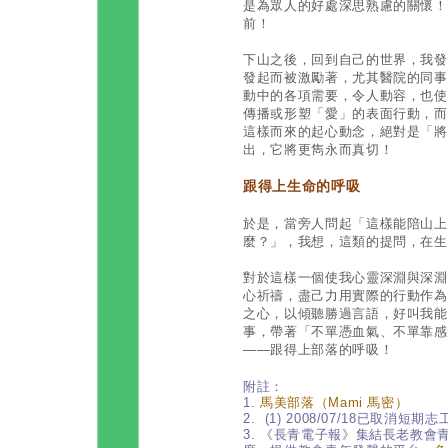
是為眾人的好處深思熟慮的關懷！
前！
下山之後，回到自己的世界，我發
發起而被激勵著，尤其醫院的同事
動中的各項需要，令人動容，也使
傳播或形塑「愛」的表面行動，而
這樣而來的起心動念，絕對是「將
出，它將更雋永而真切！
跟得上生命的呼吸
於是，當旁人問起「這樣能陪山上
麼？」，我想，這類的提問，在生
對於這樣一個使我心靈深淵與深淵
心祈禱，盡己力用實際的行動作為
之心，以傾聽勝過言語，好叫我能
事，帶著「不單憑血氣、不單靠感
——跟得上部落的呼吸！
附註：
1.
馬美部落（Mami 馬密）
2. (1) 2008/07/18已取消短期
3. 《長青電子報》集結長老教