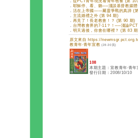
．
從PCT青年現況看青年牧養 (第 101
．
耶穌停、看、聽──淺談基督教媒體倫理
．
活在上帝國——屬靈爭戰的真諦 (第 
．
主流婚禮之外 (第 94 期)
．
再見了！長老教會！？ (第 90 期)
．
台灣教會界的7-11？！──淺論PCT的
．
明天過後，你會在哪裡？ (第 83 期
原文來自 https://newmsgr.pct.or
教青年‧青年宣教
(28-30頁)
108
本期主題：宣教青年‧青年
發行日期：2008/10/10