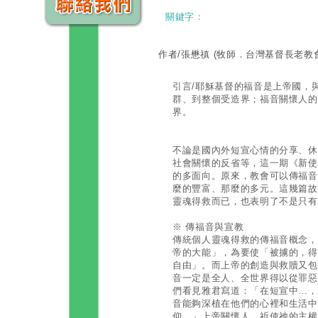
關鍵字：
作者/張懋禛
(牧師．台灣基督長老教
引言/耶穌基督的福音是上帝國，
群、到整個受造界；福音關懷人的
界。
不論是國內外短宣心情的分享、休
社會關懷的反省等，這一期《新使
的多面向。原來，教會可以傳福音
麼的豐富、那麼的多元。這幾篇故
靈魂得救而已，也表明了不是只有
※ 傳福音與宣教
傳統個人靈魂得救的傳福音概念，
帝的大能」，為要使「被擄的，得
自由」。而上帝的創造與救贖又包
音一定是全人、全世界得以從罪惡
們看見雅君寫道：「在短宣中…，
音能夠深植在他們的心裡和生活中
仰。」上帝關懷人，祈使祂的主權