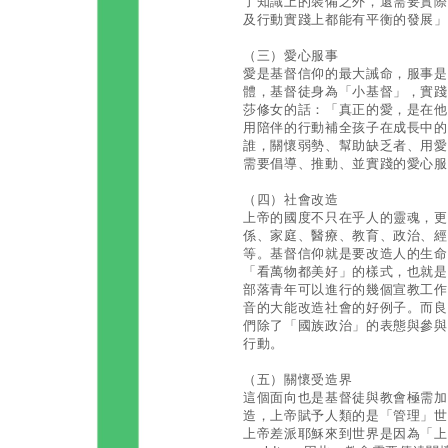
了知識上的裝備之外，還需要實際
及行動實踐上都能有平衡的發展」
（三）愛心服事
愛是基督信仰的最大誡命，服事是
體，基督徒身為「小基督」，實踐
莎修女的話：「真正的愛，是在他
用陪伴的行動補全孩子在成長中的
誰，關懷弱勢、幫助缺乏者、用愛
需要倡導、推動、並實踐的愛心服
（四）社會改造
上帝的國度不只在乎人的靈魂，更
係、家庭、醫療、教育、政治、經
等。基督信仰就是要改造人的生命
「看萬物都美好」的樣式，也就是
部落青年可以進行的幾個宣教工作
音的大能改造社會的好例子。而良
們除了「國族政治」的表態與參與
行動。
（五）關懷受造界
這個面向也是基督徒與教會極需加
造，上帝賦予人類的是「管理」世
上帝差派耶穌來到世界是因為「上帝愛世界