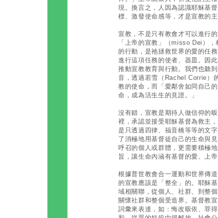
現。換言之，人因為認識耶穌基督
標、激發使命感等，才是宣教的主
宣教，不是只有教會才可以進行的
「上帝的宣教」（misso Dei
的行動，是祂拯救世界的愛的任務
進行這項任務的使者、器皿。因此
推動宣教教育與行動。我們也聽到
音，透過若雪（Rachel Corr
教的使命，而「愛鄰舍如同自己的
命，成為活生生的見證。」
沒有錯，宣教是期待人做信仰的昄
裡，承認並接受耶穌基督為救主，
是只透過四律、福音橋等等的文字
了消極地用基督徒自己的生命與見
呼召的個人或群體，更需要積極地
旨，讓生命內涵有基督的愛、上帝
根據普世教會合一運動和世界傳道
的宣教應該是「整全」的。耶穌基
域相關聯，從個人、社群、到整個
關懷社群和整個受造界。基督教宣
詞彙來表達，如：悔改昄依、罪得
和、從罪的奴役中得解放、社會公