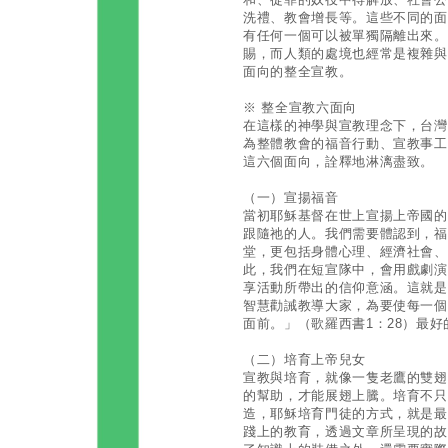
洗禮、教會增長等。這些不同的面
有任何一個可以被單獨隔離出來。
賜，而人類的處境也經常是複雜與
面向的整全宣教。
※ 整全宣教六面向
在這樣的神學與宣教理念下，台灣
為整體教會的福音行動、宣教事工
這六個面向，詮釋地淋漓盡致。
（一）宣揚福音
當初耶穌基督在世上宣揚上帝國的
跟隨祂的人。我們需要體認到，福
堂，更包括身體心理、經濟社會、
此，我們在短宣隊中，會用戲劇演
享活動所帶出的信仰意涵。這就是
智慧勸誡教導大家，為要使每一個
面前。」（歌羅西書1：28）最好
（二）培育上帝兒女
宣教與培育，就像一隻老鷹的雙翅
的幫助，才能展翅上騰。培育不只
造，耶穌培育門徒的方式，就是最
踐上的教育，透過文章所呈現的故