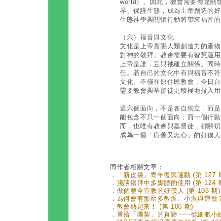
world）。因此，教會需要傳達
界、保護生態，成為上帝創造的好
生態神學與關懷行動將帶來福音的
（六）福音與文化
文化是上帝賞賜人類創造力的產物
對神的敬拜。教會需要有智慧運用
上帝是誰，且與祂建立關係。同時
任。若自己的文化中有與福音不符
文化。不僅在原住民教會，今日台
需要教會與基督徒更積極地投入用
這六個面向，不是各自獨立，而是
能包含不只一個面向；而一個行動
而，也唯有教會與基督徒，都關切
成為一個「良善又忠心」的好僕人
同作者相關文章：
．
「新皮袋」青年復興運動 (第 127 
．
淺談禮拜中多媒體的使用 (第 124 
．
做個整全宣教的好僕人 (第 108 期)
．
為何會有那麼多教派、小派與運動？ (
．
教會熱起來！ (第 106 期)
．
重拾「團契」的真諦——從細胞小組教會