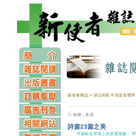
新使者雜誌
>
第124期 不僅是坐禮拜
信仰．生活
詩篇23篇之美
羊躺臥在草場上的美麗景象， 