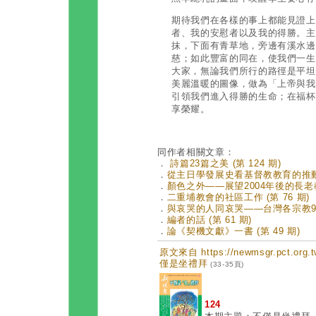
期待我們在各樣的事上都能見證上
者、我的安慰者以及我的得勝。主
抹，下面有青草地，旁邊有溪水邊
慈；如此豐富的同在，使我們一生
大家，無論我們所行的路徑是平坦
美麗溫暖的圖像，做為「上帝與我
引領我們進入得勝的生命；在福杯
享榮耀。
同作者相關文章：
．
詩篇23篇之美 (第 124 期)
．
從主日學發展史看基督教教育的推動 (
．
顏色之外——展望2004年後的長老教會
．
二重埔教會的社區工作 (第 76 期)
．
與哀哭的人同哀哭——台灣各宗教921
．
編者的話 (第 61 期)
．
論《契機文獻》一書 (第 49 期)
原文來自 https://newmsgr.pct.or
僅是坐禮拜
(33-35頁)
124