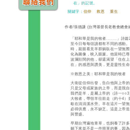
在」的記號。
關鍵字：
信仰
救恩
重生
作者/張德謙
(台灣基督長老教會總會
「耶和華是我的牧者........
至今日每每頌讀都有不同的感動。
時，親眼看見羊群躺臥在一望無際
化為圖像，映入眼簾。他當時已尊
波瀾壯闊的他，卻還渴望「住在上
在」的感恩與讚美，更是靈性生命
※救恩之美：耶和華是我的牧者
大衛從信仰出發，告白他與上帝的
只是父母或家族的上帝，而是我自
我們是羊，是屬上帝的（詩一○○
大牧者，帶領羊往前走（約十4）
歇在涓涓溪水旁。羊在這片一望無
必得供應，永不缺乏。這是上帝造
與豐盛。
早期台灣遍地青草，也飼養了許多
躺下來並不是一件簡單的事，因為