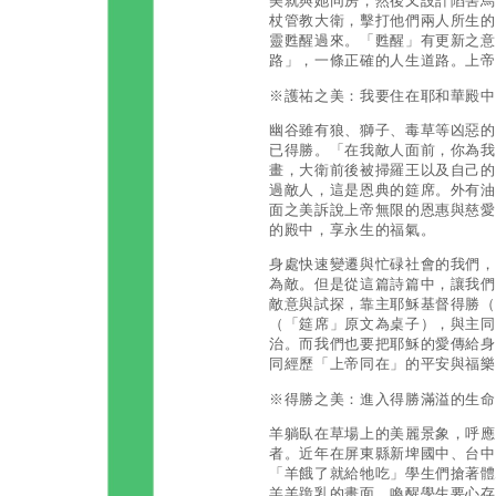
美就與她同房，然後又設計陷害烏
杖管教大衛，擊打他們兩人所生的
靈甦醒過來。「甦醒」有更新之意
路」，一條正確的人生道路。上帝
※護祐之美：我要住在耶和華殿中
幽谷雖有狼、獅子、毒草等凶惡的
已得勝。「在我敵人面前，你為我
畫，大衛前後被掃羅王以及自己的
過敵人，這是恩典的筵席。外有油
面之美訴說上帝無限的恩惠與慈愛
的殿中，享永生的福氣。
身處快速變遷與忙碌社會的我們，
為敵。但是從這篇詩篇中，讓我們
敵意與試探，靠主耶穌基督得勝（
（「筵席」原文為桌子），與主同
治。而我們也要把耶穌的愛傳給身
同經歷「上帝同在」的平安與福樂
※得勝之美：進入得勝滿溢的生命
羊躺臥在草場上的美麗景象，呼應
者。近年在屏東縣新埤國中、台中
「羊餓了就給牠吃」學生們搶著體
羔羊跪乳的畫面，喚醒學生要心存