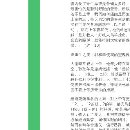
體內長了寄生蟲或是蒼蠅太多時，
最害怕的是聽到野獸的聲音。所以
若不是上帝，我們如何能飽足而無
上帝的話，每天固定的靈修生活能
浸在世界的各種誘惑中，以至於「
6）。然而上帝愛我們，祂的救恩
穌「是好牧人；好牧人為羊捨命。
合宜的關係，就能得到大牧者的保
盛。」（約十10）
※重生之美：耶和華使我的靈魂甦
大衛時常親近上帝，他年少時在這
空，聆聽羊兒撒嬌低語；他「善於
在。」（撒上十七18）所以贏得
殺死歌利亞與非利士人（撒上十七
使後來掃羅王追殺他，雖經過死蔭
度不殺上帝所膏抹的掃羅。
經過死蔭幽谷的大衛，對上帝有更
「?」，「?的杖，?的竿，都安慰
Thou（我－你）的關係。杖是
群；牧人到了夏天，會把羊群從平
必須經過陰森、遍佈猛獸的幽谷。
然而有時羊會迷失、偏行己路，就