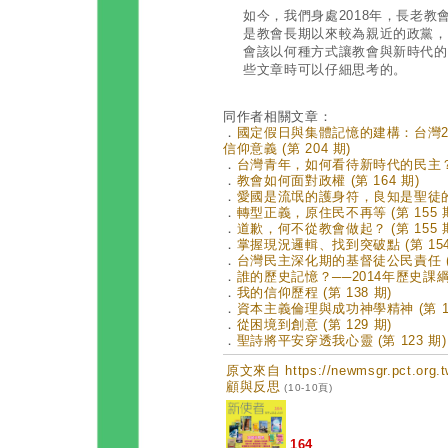
如今，我們身處2018年，長老
是教會長期以來較為親近的政黨，
會該以何種方式讓教會與新時代的
些文章時可以仔細思考的。
同作者相關文章：
．
國定假日與集體記憶的建構：台灣2
信仰意義 (第 204 期)
．
台灣青年，如何看待新時代的民主？ (
．
教會如何面對政權 (第 164 期)
．
愛國是流氓的護身符，良知是聖徒的福音
．
轉型正義，原住民不再等 (第 155 
．
道歉，何不從教會做起？ (第 155 
．
掌握現況邏輯、找到突破點 (第 154
．
台灣民主深化期的基督徒公民責任 (第
．
誰的歷史記憶？──2014年歷史課綱調
．
我的信仰歷程 (第 138 期)
．
資本主義倫理與成功神學精神 (第 13
．
從困境到創意 (第 129 期)
．
聖詩將平安穿透我心靈 (第 123 期)
原文來自 https://newmsgr.pct.or
顧與反思
(10-10頁)
164