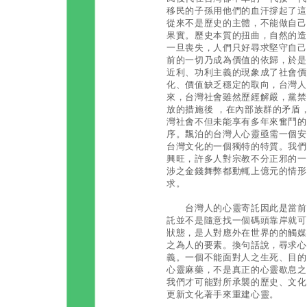
移民的子孫用他們的血汗撐起了這
從來不是歷史的主體，不能做自己
果實。歷史本質的扭曲，自然的造
一旦喪失，人們只好尋求堅守自己
前的一切乃成為價值的依歸，於是
近利、功利主義的現象成了社會價
化、價值缺乏穩定的取向，台灣人
來，台灣社會雖然歷經解嚴，黨禁
放的措施後 ，在內部族群的矛盾
灣社會不但未能享有多年來奮鬥的
序。飄泊的台灣人心靈亟需一個安
台灣文化的一個獨特的特質。我們
興旺，許多人對宗教不分正邪的一
涉之金錢舞弊都動輒上億元的情形
求。
台灣人的心靈寄託因此是當前台
託並不是隨意找一個碼頭靠岸就可
狀態，是人對應外在世界的的觸媒
之為人的要素。換句話說，尋求心
義。一個不能面對人之生死、目的
心靈麻藥，不是真正的心靈歇息之
我們才可能對所承襲的歷史、文化
更新文化著手來重建心靈。