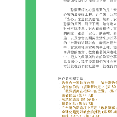
些病因後我們才能對症下藥，為台
恐懼畏縮的心靈需要的是「安心
心靈的最基礎工程。近年來，台灣
「安心」之道的急迫性。然而，安
恐懼的原因，對症下藥。如何建立
對外不吭不卑，對內親愛相待，重
的態度，都是「安心」的藥帖。而
施，以及教會的團契生活來加以落
的「台灣前途研討會」能提出把台
中，實施在社區宣教的事工裡。如
而具體的落實，教會藉著與周遭社
中，把人的救贖與終末的盼望分享
氛會減少，幾年後當我們的社區事
寄託就在我們的社區中，就在我們
同作者相關文章：
．
教會合一運動在台灣——論台灣教會的
．
為何信仰告白須重新制定？ (第 80 
．
「敬拜讚美在禮拜中的位置」 (第 69
．
編者的話 (第 60 期)
．
智慧的語言 (第 59 期)
．
編者的話 (第 58 期)
．
在台灣的新處境中再思「政教關係」的議
．
全球化趨勢對教會的挑戰 (第 55 期
．
信徒（laity） (第 54 期)