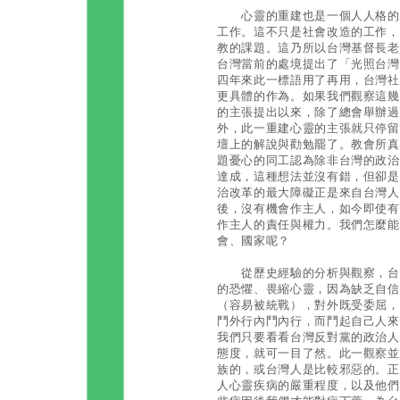
心靈的重建也是一個人人格的重
工作。這不只是社會改造的工作，
教的課題。這乃所以台灣基督長老
台灣當前的處境提出了「光照台灣
四年來此一標語用了再用，台灣社
更具體的作為。如果我們觀察這幾
的主張提出以來，除了總會舉辦過
外，此一重建心靈的主張就只停留
壇上的解說與勸勉罷了。教會所真
題憂心的同工認為除非台灣的政治
達成，這種想法並沒有錯，但卻是
治改革的最大障礙正是來自台灣人
後，沒有機會作主人，如今即使有
作主人的責任與權力。我們怎麼能
會、國家呢？
從歷史經驗的分析與觀察，台灣
的恐懼、畏縮心靈，因為缺乏自信
（容易被統戰），對外既受委屈，
鬥外行內鬥內行，而鬥起自己人來
我們只要看看台灣反對黨的政治人
態度，就可一目了然。此一觀察並
族的，或台灣人是比較邪惡的。正
人心靈疾病的嚴重程度，以及他們