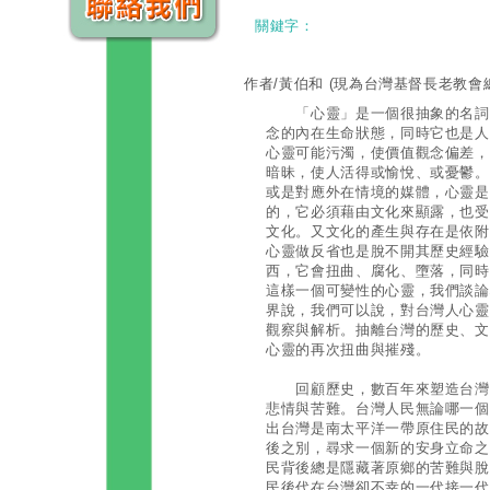
關鍵字：
作者/黃伯和
(現為台灣基督長老教會
「心靈」是一個很抽象的名詞，
念的內在生命狀態，同時它也是人
心靈可能污濁，使價值觀念偏差，
暗昧，使人活得或愉悅、或憂鬱。
或是對應外在情境的媒體，心靈是
的，它必須藉由文化來顯露，也受
文化。又文化的產生與存在是依附
心靈做反省也是脫不開其歷史經驗
西，它會扭曲、腐化、墮落，同時
這樣一個可變性的心靈，我們談論
界說，我們可以說，對台灣人心靈
觀察與解析。抽離台灣的歷史、文
心靈的再次扭曲與摧殘。
回顧歷史，數百年來塑造台灣人
悲情與苦難。台灣人民無論哪一個
出台灣是南太平洋一帶原住民的故
後之別，尋求一個新的安身立命之
民背後總是隱藏著原鄉的苦難與脫
民後代在台灣卻不幸的一代接一代