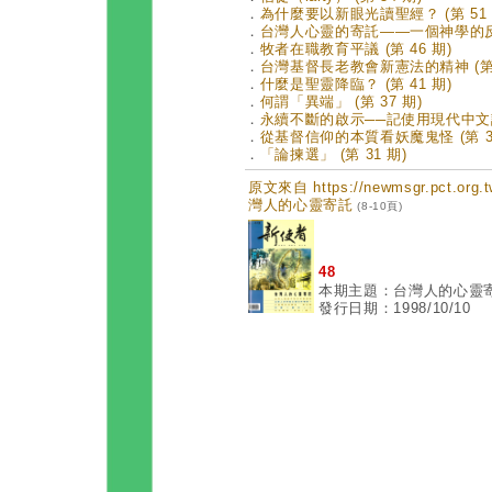
．
為什麼要以新眼光讀聖經？ (第 51 
．
台灣人心靈的寄託——一個神學的反省 
．
牧者在職教育平議 (第 46 期)
．
台灣基督長老教會新憲法的精神 (第 
．
什麼是聖靈降臨？ (第 41 期)
．
何謂「異端」 (第 37 期)
．
永續不斷的啟示──記使用現代中文譯本
．
從基督信仰的本質看妖魔鬼怪 (第 35
．
「論揀選」 (第 31 期)
原文來自 https://newmsgr.pct.or
灣人的心靈寄託
(8-10頁)
48
本期主題：台灣人的心靈
發行日期：1998/10/10