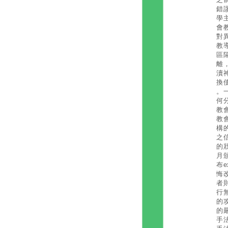
錯
學
會
對
教
區
離
瀆
換
。
何
教
教
構
之
的
月
布
悔
者
行
的
的
手