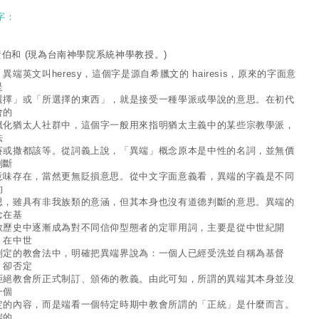
字：
黃伯和
(現為台南神學院系統神學教授。)
端英文叫heresy，這個字是源自希臘文的 hairesis，原來的字面意
是
選擇」或「所選擇的東西」，就是接受一種學派或學說的意思。在初代
會的
臘化猶太人社群中，這個字一般用來指明猶太主義中的某些宗教學派，
法
賽或撒都該等。從詞義上說，「異端」概念原本是中性的名詞，並無價
判斷
意味存在，當然更無貶損意思。從中文字面意義看，異端的字義是不同
的
思，雖具有非我族類的意涵，但其本身也沒有道德判斷的意思。異端的
念在基
教歷史中逐漸成為對不同信仰型態者的定罪用詞，主要是從中世紀開
。在中世
制定的教會法中，明確把異端界說為：一個人已經受洗並自稱為基督
，卻否定
拒絕教會所正式制訂、頒佈的教義。由此可知，所謂的異端其本身並沒
一個
定的內容，而是端看一個特定時期中教會所謂的「正統」是什麼而言。
端的