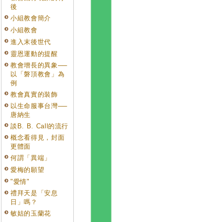
後
小組教會簡介
小組教會
進入末後世代
靈恩運動的提醒
教會增長的異象──
以「磐頂教會」為
例
教會真實的裝飾
以生命服事台灣──
唐納生
談B. B. Call的流行
概念看得見，封面
更體面
何謂「異端」
愛梅的願望
"愛情"
禮拜天是「安息
日」嗎？
敏姑的玉蘭花