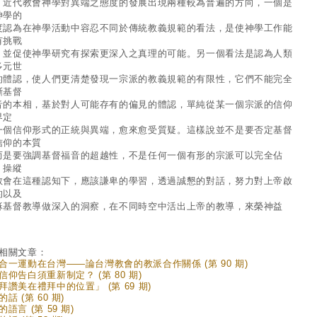
代教會神學對異端之態度的發展出現兩種較為普遍的方向，一個是
神學的
度認為在神學活動中容忍不同於傳統教義規範的看法，是使神學工作能
有挑戰
，並促使神學研究有探索更深入之真理的可能。另一個看法是認為人類
多元世
的體認，使人們更清楚發現一宗派的教義規範的有限性，它們不能完全
斷基督
音的本相，基於對人可能存有的偏見的體認，單純從某一個宗派的信仰
界定
一個信仰形式的正統與異端，愈來愈受質疑。這樣說並不是要否定基督
信仰的本質
而是要強調基督福音的超越性，不是任何一個有形的宗派可以完全佔
、操縱
教會在這種認知下，應該謙卑的學習，透過誠懇的對話，努力對上帝啟
的以及
穌基督教導做深入的洞察，在不同時空中活出上帝的教導，來榮神益
。
相關文章：
合一運動在台灣——論台灣教會的教派合作關係 (第 90 期)
信仰告白須重新制定？ (第 80 期)
拜讚美在禮拜中的位置」 (第 69 期)
話 (第 60 期)
語言 (第 59 期)