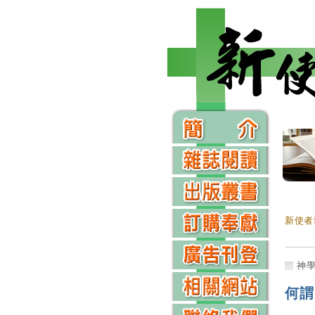
新使者
神
何謂