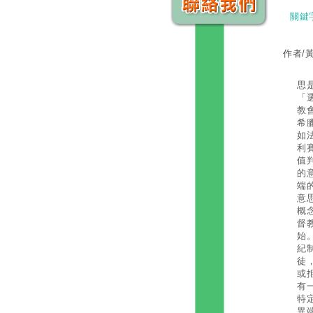
關鍵
作者/
異
思
「
教
希
如
利
值
的
端
意
概
督
始
紀
徒
或
有
特
異