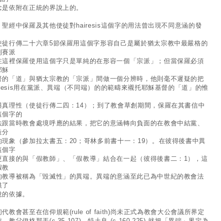
念是依附在正統的界說上的。
經中保羅及其他使徒對hairesis這個字的用法曾出現不同意涵的發
：
使徒行傳二十六章5節保羅用這個字形容自己是屬於猶太宗教中最嚴格的
利賽派
在這裡保羅使用這個字只是單純的在形容一個「宗派」；但當保羅必須
耶穌
督的「道」與猶太宗教的「宗派」間做一個分辨時，他則毫不遲疑的把
airesis用在黨派、異端（不同端）的的範疇來襯托耶穌基督的「道」的惟
與真理性（使徒行傳二四：14）；到了教會草創期間，保羅在其書信中
這個字的
法跟當時教會處境呼應的結果，把它的意涵轉向負面的在教會中結黨、
造分
的現象（參加拉太書五：20；哥林多前書十一：19）。在彼得後書中異
這個字
更直接的與「假教師」、「假教導」結合在一起（彼得後書二：1），這
假教
的教導被稱為「毀滅性」的異端。異端的意涵至此已為中世紀的教會法
供了
說的依據。
教會甚至在信仰規範(rule of faith)尚未正式為教會大公會議所界定
，教父伊格那丟(c.35-107)、特土良 (c.160-225) 就把「異端」界定為