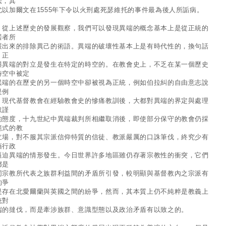
法，其
尤以加爾文在1555年下令以火刑處死瑟維托的事件最為後人所詬病。
上述歷史的發展觀察，我們可以發現異端的概念基本上是從正統的
居者所
展出來的排除異己的術語。異端的破壞性基本上是有時代性的，換句話
，正
與異端的對立是發生在特定的時空的。在教會史上，不乏在某一個歷史
時空中被定
異端的在歷史的另一個時空中卻被視為正統，例如伯拉糾的自由意志說
是例
。現代基督教會在經驗教會史的慘痛教訓後，大都對異端的界定與處理
取謹
的態度，十九世紀中異端裁判所相繼取消後，即使部分保守的教會仍採
範式的教
立場，對不服其宗派信仰特質的信徒、教派嚴厲的口誅筆伐，終究少有
藉行政
逼迫異端的情形發生。今日世界許多地區雖仍存著宗教性的衝突，它們
都是
同宗教所代表之族群利益間的矛盾所引發，較明顯與基督教內之宗派有
的爭
是存在北愛爾蘭與英國之間的紛爭，然而，其本質上仍不純粹是教義上
統對
端的撻伐，而是牽涉族群、意識型態以及政治矛盾有以致之的。