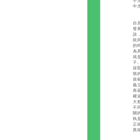
手
中
從
自
發
說
統
的
為
就
子
採
慎
規
義
再
權
大
不
關
執
正
異