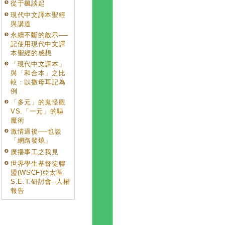
從于楓談起
現代中文譯本聖經
與講道
永續不斷的啟示──
記使用現代中文譯
本聖經的感想
「現代中文譯本」
與「和合本」之比
較：以撒母耳記為
例
「多元」的鬼怪觀
VS.「一元」的驅
魔術
激情過後──也談
「網路發燒」
廣播事工之我見
世界學生基督徒聯
盟(WSCF)亞太區
S.E.T.研討會--人權
報告