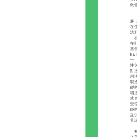
概
聖
展
在
法
，
在
基
h
一
性
對
用
製
裂
端
就
些
師
提
界
初代
之前