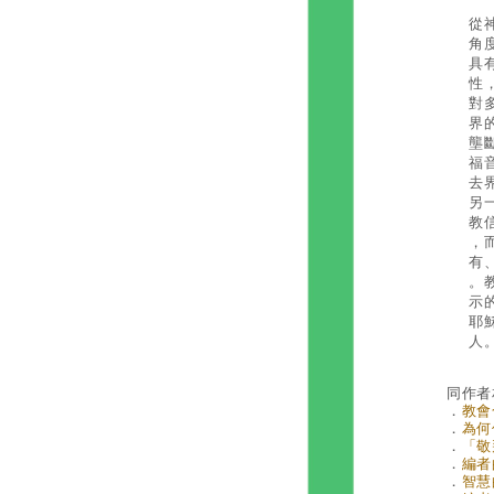
近
從
角
具
性
對
界
壟
福
去
另
教
，
有
。
示
耶
人
同作者
．
教會
．
為何
．
「敬
．
編者的
．
智慧的