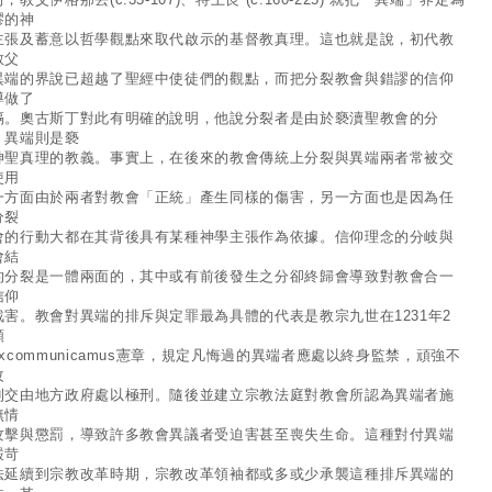
謬的神
主張及蓄意以哲學觀點來取代啟示的基督教真理。這也就是說，初代教
教父
異端的界說已超越了聖經中使徒們的觀點，而把分裂教會與錯謬的信仰
導做了
隔。奧古斯丁對此有明確的說明，他說分裂者是由於褻瀆聖教會的分
，異端則是褻
神聖真理的教義。事實上，在後來的教會傳統上分裂與異端兩者常被交
使用
一方面由於兩者對教會「正統」產生同樣的傷害，另一方面也是因為任
分裂
會的行動大都在其背後具有某種神學主張作為依據。信仰理念的分岐與
會結
的分裂是一體兩面的，其中或有前後發生之分卻終歸會導致對教會合一
信仰
戕害。教會對異端的排斥與定罪最為具體的代表是教宗九世在1231年2
頒
excommunicamus憲章，規定凡悔過的異端者應處以終身監禁，頑強不
改
則交由地方政府處以極刑。隨後並建立宗教法庭對教會所認為異端者施
無情
攻擊與懲罰，導致許多教會異議者受迫害甚至喪失生命。這種對付異端
嚴苛
法延續到宗教改革時期，宗教改革領袖都或多或少承襲這種排斥異端的