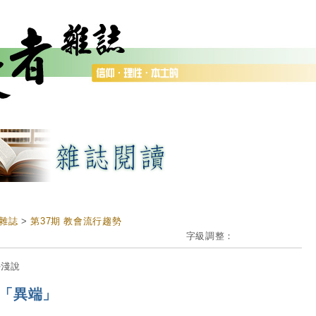
雜誌
>
第37期 教會流行趨勢
字級調整：
學淺說
「異端」