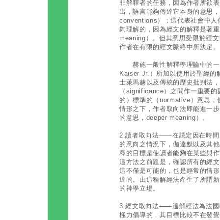
非解釋者的任務，因為作者所欲表
出，語言能夠傳達它本身的意思，因它
conventions）；這代表社
夠理解的，因為經文的解釋是著重於可
meaning）。但其意思受限於
作者在有限的經文脈絡中所決定。
赫施一般性解釋學理論中的一些見識
Kaiser Jr.）所加以使用於
士萊馬赫以及傳統的歷史批判法，在
（significance）之間作
的）標準的（normative）意
情形之下，作者取向法即能進一步接受經
的意思，deeper meaning）。
2.讀者取向法——在認定因在時
的意向之情況下，伽達默以及其他
釋的目標是使讀者能夠在某些與作
這方法之前題是，確認所有的經文
這不僅是可能的，也是經常的情形
達的。由這種解經法產生了所謂新
的神學立場。
3.經文取向法——這解經法為法國學者李
極力倡導的，其目標比較不在發覺