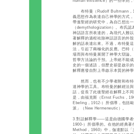
human existence）的一些
布特曼（Rudolf Bultmann
義思想作為表達自己神學的方式，
帶進聖經的研究中，為自己想出一
（demythologization）。
神話語言所表達的，為現代人難以
著解釋的過程袪除神話語言的外殼
解的話表達出來。不過，布特曼這
法，引起了兩極化的反應。巴特（Karl
場而與布特曼展開了神學大辯論。
哲學方法論的干預。上帝絕不能成
史的一個述語，但歷史卻是啟示的
解釋應發自對上帝啟示本質的神學
然而，也有不少學者附和布特曼
達神學的工具。布特曼的解經法與
話，促長了此後聖經在解釋上不同
是，由福克斯（Ernst Fuchs，19
Ebeling，1912-）所倡導
派」（New Hermeneutic）。
3.對話解釋學——這是由德國學者伽達默
1900-）所倡導的。在他的經典著作
Method，1960）中，伽達默以「