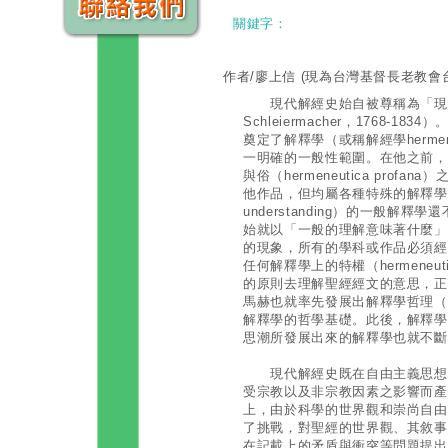
關鍵字：
作者/廖上信
(現為台灣基督長老教會
現代解經史始自被尊稱為「現代神學
Schleiermacher，1768-
奠定了解釋學（或稱解經學herme
一明確的一般性範圍。在他之前，解釋學雖
與俗（hermeneutica pro
他作品，但均屬各種特殊的解釋學，至
understanding）的一般
始就以「一般的理解意味著什麼」
的現象，所有的學科或作品必須經
任何解釋學上的特權（hermeneutic
的原則去理解聖經經文的意思，正
馬赫也就率先發展出解釋學哲理（herme
解釋學的哲學基礎。此後，解釋學
思潮所發展出來的解釋學也就不斷
現代解經史既在自由主義思想的
受宗教以及非宗教因素之影響而產
上，由於科學的世界觀和崇尚自由
了挑戰，對聖經的世界觀、其敘事
在記載上的矛盾與衝突等問題提出