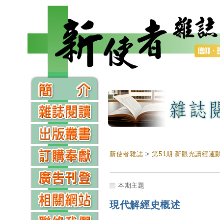
新使者雜誌
>
第51期 新眼光讀經運
本期主題
現代解經史概述