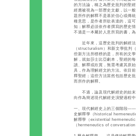
的方法論，稱之為歷史批判的聖經
經應被視為一部歷史文獻，以一般
題所作的解釋不是基於信心或傳統
種意思，是作者所欲表達的，這可
知；解釋必須依作者撰寫的歷史情
不過是一本屬於人意所寫的書，為
近年來，這歷史批判的解經法和
（structuralism）和新文學批判（ne
些新方法所標榜的是，所有的文學
解，就如莎士比亞劇本，聖經的每
讀、解釋或欣賞，無需考慮其原始
具，作為理解經文的方法。依目前
釋聖經；這些方法當然包括歷史批
而所作的解釋。
不過，論及現代解經史的始末，
向作為簡述現代解經史演變過程中
一、現代解經史上的三個階段——
史解釋學（historical herm
解釋學（existential herm
（hermeneutics of conversati
1.歷史解釋學——這是傳統解釋