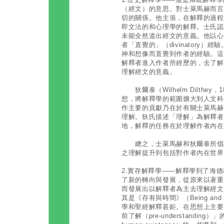
（經文）的意思。對士萊馬赫而言，理
切的關係。他主張，在解釋的過程
即文法的和心理學的解釋。士氏認
未能全然道出經文的意義。他以心
者「直覺的」（divinatory
神和想像而直覺到作者的經驗。這
解釋者進入作者所經歷的，去了解
理解經文的意義。
狄爾泰（Wilhelm Dilthey
想，將解釋學的範圍擴大到人文科
作主要的貢獻乃在於有關士萊馬赫
理解。狄氏描述「理解」為解釋者明
地，解釋的任務在於理解作者內在
總之，士萊馬赫和狄爾泰所倡導
之理解提升到包括對作者內在世界
2.實存解釋學——解釋學到了海德格（Mar
了新的轉向與發展，從原來以著重
而發展出以解釋者為主去理解經文
其是《存有與時間》（Being an
學和聖經解釋甚鉅。在思想上主要
前了解（pre-understanding