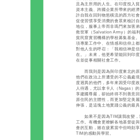
且為主所用的人生。在印度投入貧
資本主義、跨國企業所帶來的經濟
許自我在回到物慾橫流的西方社會
促使習慣享受消費的會眾來檢討自
地位，服事上帝而非瑪門來加害弟
救世軍（Salvation Army
貧民窟實習機構的學校募集基金。
項專業工作中、在情感和信仰上都
對他人生的呼召：「我相信神是信
在。」未來，他更希望能回到印度
在並從事相關社會工作。
而我則是因為與印度東北的原住
他們在政治上所遭受的不公義處境
度迥異的他們，多年來因受印度政
人待遇，尤以拿卡人（Nagas
享建國尊嚴，卻始終得不到善意回
原住民的主體性，而更加堅定美麗
伸張，是這塊土地實踐公義的最具
如果不是因為TIM讓我改變，
工作。有機會更瞭解各地基督徒與
會的互動，雖在疲累當中但時刻享
TIM的感動與學習。