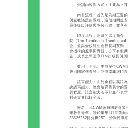
受訓內容與方式：主要為上課
南非流程：首先是為期三週的南
與宣教議題的課程，這段期間並安
最後提出評估與學習心得，並享有
印度流程：兩週的印度簡介，之
院（The Tamilnadu Theolog
會，並與全校師生進行長期互動，
會機構的服事與實習，亦享有假期
告，成員之間互享TIM的成長與
費用：全免。主辦單位CWM負
來回國家機票等，並依南非與印度
語言能力：由於全程以英語為主
說讀寫能力。總會培育委員會的要
的程度。語言能力若不好並不表示
對確實會比較辛苦。
報名：凡CWM會員國教會皆可
老教會青年，請於每年4月底前向
23625282轉分機257，洽詢簡章