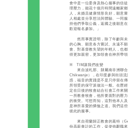
會中是一位委身及熱心服事的信徒
理壓力，能花十個月時間遠離家鄉
人，未婚且健康情形良好，願意嘗
人相處並分享想法與體驗、一同服
持他們爭取公義，返國之後願意在
歡迎報名參加。」
然而事實證明，除了年齡與未婚
的心胸、願意各方嘗試、永遠不願
會、對基督教失望的年輕人，也都
得更加親密，更加領會在神所帶領
※ TIM讓我們改變
來自波札那、隸屬南非洲聯合公理
Chikwanje），在印度參與街
惑，福音的實踐是不是只停留在傳
所領受的保守派做法一般。在歷經
定在日後的牧會結合社會工作來關
一所教會牧會，他所要面對的壓力
的衝突。可想而知，這對他本人及
是神所喜愛的憐恤之道。我們這些
彼此的服事。
來自荷蘭歸正教會的葛特（Gert
份高薪會計的工作，促使他辭職來