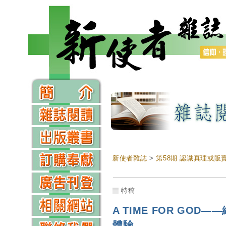
新使者雜誌
>
第58期 認識真理或販
特稿
A TIME FOR GOD
體驗