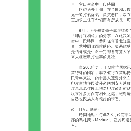
※ 空出生命中一段時間
回想過去十個月在英國和印度的
兄一道打氣漏氣、歡笑惡鬥，常在
更加求主保守帶領而有所成長，可
6月，正是畢業學子處在諸多路
「呷好逗相報」的分享，在此我誠
命中一段時間，參與任何普世短宣
會，求神開你面前的路。如果你的選
是信仰或是生命一定都會有驚人的
來人經歷敢打包票的見證。
自2000年起，TIM前往國家
當特殊的國家，非常值得在當地待
民青年來說，南非黑人遭受外來白
印度當地住民被外來阿利安人以種
度東北原住民土地為印度政府霸佔
境在許多方面有相似之處，絕對能
自己也跟族人有很好的學習。
※ TIM活動簡介
時間地點：每年2-6月於南非開普
部的瑪杜萊（Madurai）及其
月。