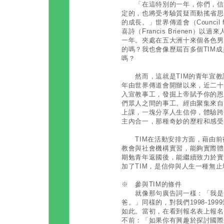
「在這特別的一年，你們，信仰
定的，也將受考驗質疑而動搖省思
的成長。」世界傳道會（Council fo
喜詩（Francis Brienen
一年。夾處在五大洲十來個各色男
的嗎？我也會像歷屆百多個TIM
嗎？
然而，這就是TIM的青年宣教訓
年由世界傳道會開辦以來，近二十
入宣教事工，發掘上帝賦予你的恩
們眾人之間的事工。經由聚集來自
上課，一塊分享人生信仰，體驗跨
主內合一，那種奇妙的歷程和感受
TIM在活動安排方面，藉由前
教會與社會機構實習，能夠實際體
期勉青年返國後，能繼續致力於實
加了TIM，是信仰與人生一種無
※ 參與TIM的條件
就像那句廣告詞一樣：「我是在
爸。」同樣的，對我們1998-19
如此。當初，在看到報名表上報名
不前：「如果你有興趣於探討國際