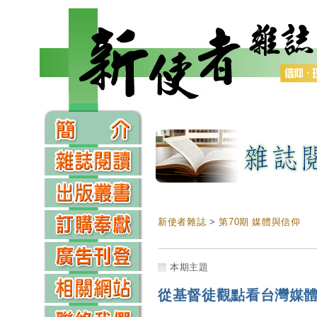
新使者雜誌
>
第70期 媒體與信仰
本期主題
從基督徒觀點看台灣媒