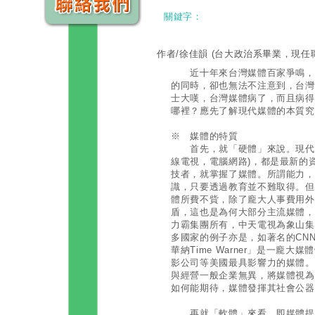
關鍵字：
作者/徐佳韻
(台大政治系畢業，現任
近十年來台灣媒體百家爭鳴，好
的同時，卻也無法不注意到，台灣
士大嘆，台灣媒體病了，而且病得
哪裡？應先了解現代媒體的本質究
※ 媒體的特質
首先，就「硬體」來說。現代媒
線電視，電腦網路)，都是最新的
技者，就掌握了媒體。所謂能力，
識，只要透過教育並不難取得。但
體所費不貲，除了龐大人事費用外
盾，這也是為何大部分主流媒體，
力霸集團所有，中天電視為象山集
多國家的例子亦是，如著名的CN
華納Time Warner」是一龐
影公司等美國最具影響力的媒體。
與經營一般企業無異，將媒體視為
如何能期待，媒體發揮其社會公器
再就「軟體」來看，即媒體提供