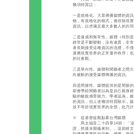
幾項特質註：
一是規格化。大眾傳播媒體的資訊
物，有規格化的模式，會排除現實
資訊，以求滿足最大多數人的共同
二是速成和無常性。媒體（特別是
經常是不斷變動，沒有連貫，非常
者長期接受這種資訊的洗禮，不僅
適應現實世界的正常運作秩序；也
的社會觀。
三是單向性。媒體和閱聽者之間欠
向被動的接受媒體傳播的資訊。
四是間接性。媒體提供的是間接的
卻會帶給閱聽者以為是自己親身經
驗的敏銳感受能力。學者認為，媒
的資訊，但上述幾項特質顯示，媒
並不等於現實世界的全部，此乃許
※ 從基督徒觀點看台灣媒體
馬太福音二十四章14節：「這
證，然後末期纔來到。」這節經文
到傳播重要性的宗教。傳播，用信