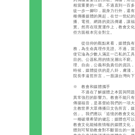
相當重要的一環。不過直到一百多
徒一步一腳印，親身力行外，還有
種傳播媒體的興起，在廿一世紀的
播、電視、網路的資訊傳遞，讓福
實。然而在現實運作上，教會文化
些方面根本完全對立。
從信仰的觀點來看，媒體負有特
務，為生命真理作見證。不過，當
使它淪為少數人滿足一己私的工具
目的。公器私用的情況層出不窮。
理、自由，公義和負責任的資訊，
時候，媒體提供的是八卦，膚淺，
院長李遠哲所言，一股讓台灣向下
※ 教會和媒體攜手
不過在了解媒體之本質與問題後
異常強烈的影響力。教會不能只有
傳揚福音，是基督給我們的一項大
主教世界大眾傳播日文告所言，媒
侶」。我們應以「追憶的教會文化
一種破壞希望的健忘；媒體也可以
教會文化能補救情報的媒體文化，
體則可幫助教會對不斷冒出的一連