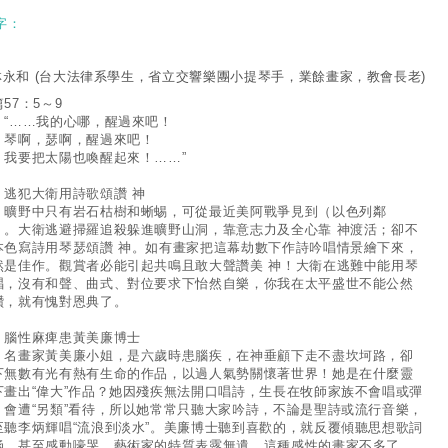
字：
林永和
(台大法律系學生，省立交響樂團小提琴手，業餘畫家，教會長老)
57：5～9
……我的心哪，醒過來吧！
啊，瑟啊，醒過來吧！
要把太陽也喚醒起來！……”
 逃犯大衛用詩歌頌讚 神
野中只有岩石枯樹和蜥蜴，可從最近美阿戰爭見到（以色列鄰
）。大衛逃避掃羅追殺躲進曠野山洞，靠意志力及全心靠 神渡活；卻不
本色寫詩用琴瑟頌讚 神。如有畫家把這幕劫數下作詩吟唱情景繪下來，
然是佳作。觀賞者必能引起共鳴且敢大聲讚美 神！大衛在逃難中能用琴
唱，沒有和聲、曲式、對位要求下怡然自樂，你我在太平盛世不能公然
讚，就有愧對恩典了。
 腦性麻痺患黃美廉博士
畫家黃美廉小姐，是六歲時患腦疾，在神垂顧下走不盡坎坷路，卻
下無數有光有熱有生命的作品，以過人氣勢關懷著世界！她是在什麼靈
下畫出“偉大”作品？她因殘疾無法開口唱詩，生長在牧師家族不會唱或彈
，會遭“另類”看待，所以她常常只聽大家吟詩，不論是聖詩或流行音樂，
至聽李炳輝唱“流浪到淡水”。美廉博士聽到喜歡的，就反覆傾聽思想歌詞
涵，甚至感動嚎哭。藝術家的特質表露無遺，這種感性的畫家不多了。