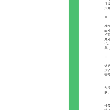
這
太
※
國
殘
品
拒
麾
也
美
※
當
傲
放
畫
藝
作
的
筆
外
說