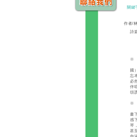
關鍵
作者/
詩篇
“
琴
我
※
曠
國
忘
必
伴
頌
※
名
畫
感
琴
甚
內