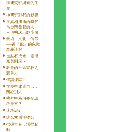
學研究班與新的生
命
神研班對我的影響
在真相扭曲的時代
為台灣發聲的人－
－傅明珠老師小傳
藝術、文化、信仰
──從「龍」的象徵
意義談起
從點石成金、靈感
完美到刷卡
教會的社區宣教之
競爭力
何謂煉獄?
在愛中建造自己，
關心別人
禮拜中為何要交讀
啟應文？
迷糊記s
懷念林川明牧師
把握青春，活得精
彩