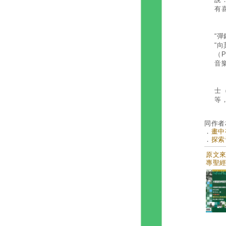
有
畫
“彈
“向
（P
音
在
士
等
同作者
．
畫中有
．
探索
原文來自
專聖