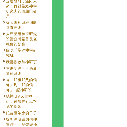
走過從前，邁向未
來：我對聖經神學
研究班的回顧與省
思
從大專神研班到教
會查經班
大專聖經神學研究
班對台灣基督長老
教會的影響
回味「聖經神學研
究班」
我喜歡參加神研班
重返聖經－－我參
加神研班
從「我祖我父的信
仰」到「我的信
仰」--記神研班
聽神研VS.做神
研：參加神研班對
我的影響
記曾經年少的日子
從聖經研讀到信仰
實踐－－記聖經神