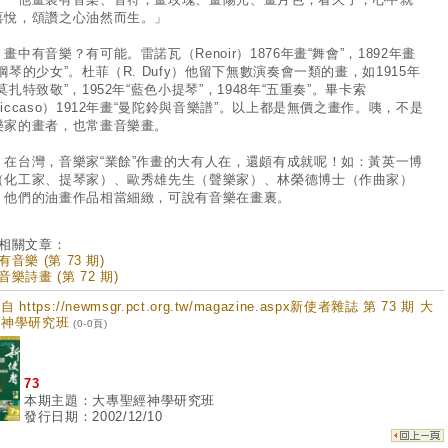
喜悅，頌讚之心油然而生。」
中有音樂？有可能。雷諾瓦（Renoir）1876年畫“舞會”，1892年畫
鋼琴的少女”。杜菲（R. Dufy）他留下無數演奏會一類的畫，如1915年
莫扎特致敬”，1952年“藍色小提琴”，1948年“五重奏”。畢卡索
iccaso）1912年畫“曼陀鈴與音樂譜”。以上都是無價之畫作。咦，不是
樂家的畫者，也常畫音樂畫。
台灣，音樂家“業餘”作畫的大有人在，還頗有成就呢！如：黃英一博
（化工家、提琴家）、歐秀雄先生（聲樂家）、林榮德博士（作曲家）
，他們的油畫作品相當細緻，可說有音樂在畫裏。
相關文章：
音樂 (第 73 期)
音樂詩畫 (第 72 期)
 https://newmsgr.pct.org.tw/magazine.aspx新使者雜誌 第 73 期 大
經神學研究班
(0-0頁)
73
本期主題：大專聖經神學研究班
發行日期：2002/12/10