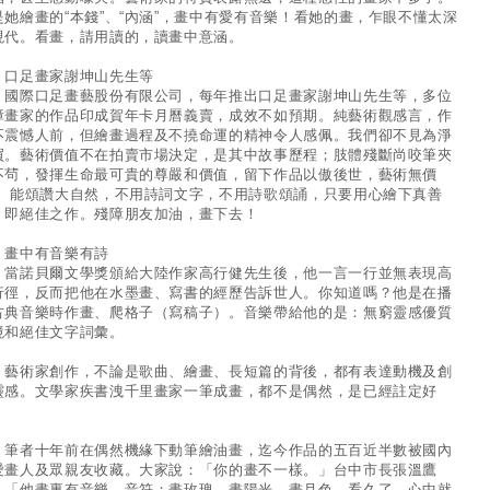
是她繪畫的“本錢”、“內涵”，畫中有愛有音樂！看她的畫，乍眼不懂太深
現代。看畫，請用讀的，讀畫中意涵。
 口足畫家謝坤山先生等
際口足畫藝股份有限公司，每年推出口足畫家謝坤山先生等，多位
障畫家的作品印成賀年卡月曆義賣，成效不如預期。純藝術觀感言，作
不震憾人前，但繪畫過程及不撓命運的精神令人感佩。我們卻不見為淨
買。藝術價值不在拍賣市場決定，是其中故事歷程；肢體殘斷尚咬筆夾
不茍，發揮生命最可貴的尊嚴和價值，留下作品以傲後世，藝術無價
。 能頌讚大自然，不用詩詞文字，不用詩歌頌誦，只要用心繪下真善
，即絕佳之作。殘障朋友加油，畫下去！
 畫中有音樂有詩
諾貝爾文學獎頒給大陸作家高行健先生後，他一言一行並無表現高
行徑，反而把他在水墨畫、寫書的經歷告訴世人。你知道嗎？他是在播
古典音樂時作畫、爬格子（寫稿子）。音樂帶給他的是：無窮靈感優質
境和絕佳文字詞彙。
術家創作，不論是歌曲、繪畫、長短篇的背後，都有表達動機及創
靈感。文學家疾書洩千里畫家一筆成畫，都不是偶然，是已經註定好
。
者十年前在偶然機緣下動筆繪油畫，迄今作品的五百近半數被國內
愛畫人及眾親友收藏。大家說：「你的畫不一樣。」台中市長張溫鷹
：「他畫裏有音樂、音符；畫玫瑰、畫陽光、畫月色，看久了，心中就