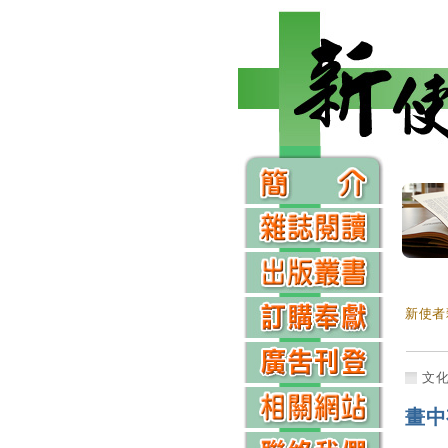
新使者
文
畫中