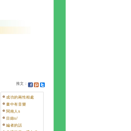
推文：
成功的兩性相處
畫中有音樂
閩南人s
目錄s/
編者的話