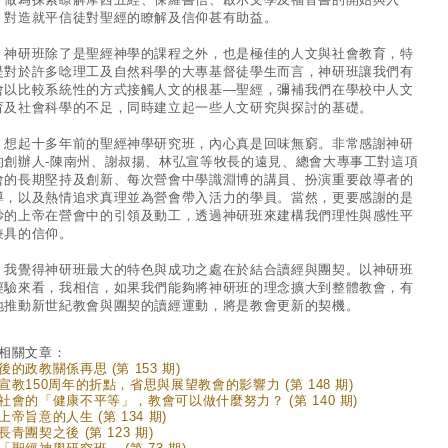
。對造就平信徒對聖經的瞭解及信仰甚有助益。
研班除了是聖經神學的課程之外，也是極佳的人文與社會教育，特
是對於許多唸理工及自然科學的大專基督徒學生而言，神研班讓我們有
會以比較系統性的方式接觸人文的根基—聖經，彌補我們在學校中人文
育及社會科學的不足，同時建立起一些人文研究與探討的基礎。
起十多年前的聖經神學研究班，內心真是回味無窮。非常感謝神研
的創辦人-陳南州、謝叔揚、林弘宣等牧長的遠見、總會大專事工對這項
會的長期堅持及創新、每次營會中學識淵博的講員、扮演重要啟導者的
導，以及熱情追求真理並為營會帶入活力的學員。當然，更要感謝的是
妙的上帝在營會中的引領及動工，透過神研班來建構我們理性與感性平
兼具的信仰。
覺得神研班最大的特色與成功之處在於結合讀經與團契。以神研班
經驗來看，我相信，如果我們能夠將神研班的理念擴大到整體教會，有
地推動新世紀教會與團契的讀經運動，將是教會更新的契機。
相關文章：
後的政教關係再思 (第 153 期)
宣教150周年的折點，省思與展望教會的影響力 (第 148 期)
社會的「健康不平等」，教會可以做什麼努力？ (第 140 期)
上帝旨意的人生 (第 134 期)
長青團契之後 (第 123 期)