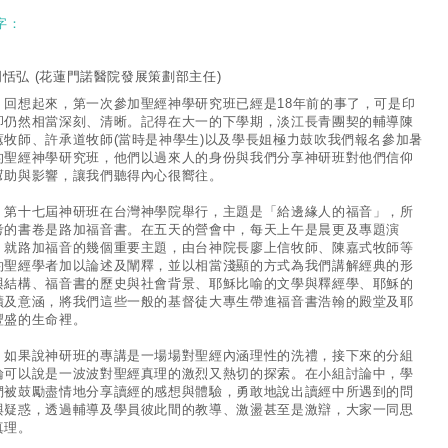
字：
周恬弘
(花蓮門諾醫院發展策劃部主任)
想起來，第一次參加聖經神學研究班已經是18年前的事了，可是印
卻仍然相當深刻、清晰。記得在大一的下學期，淡江長青團契的輔導陳
蕙牧師、許承道牧師(當時是神學生)以及學長姐極力鼓吹我們報名參加暑
的聖經神學研究班，他們以過來人的身份與我們分享神研班對他們信仰
幫助與影響，讓我們聽得內心很嚮往。
十七屆神研班在台灣神學院舉行，主題是「給邊緣人的福音」，所
考的書卷是路加福音書。在五天的營會中，每天上午是晨更及專題演
，就路加福音的幾個重要主題，由台神院長廖上信牧師、陳嘉式牧師等
約聖經學者加以論述及闡釋，並以相當淺顯的方式為我們講解經典的形
與結構、福音書的歷史與社會背景、耶穌比喻的文學與釋經學、耶穌的
蹟及意涵，將我們這些一般的基督徒大專生帶進福音書浩翰的殿堂及耶
豐盛的生命裡。
果說神研班的專講是一場場對聖經內涵理性的洗禮，接下來的分組
論可以說是一波波對聖經真理的激烈又熱切的探索。在小組討論中，學
們被鼓勵盡情地分享讀經的感想與體驗，勇敢地說出讀經中所遇到的問
與疑惑，透過輔導及學員彼此間的教導、激盪甚至是激辯，大家一同思
真理。