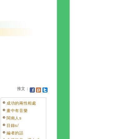
推文：
成功的兩性相處
畫中有音樂
閩南人s
目錄s/
編者的話