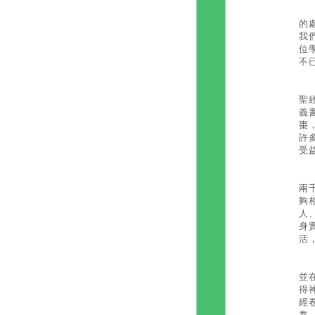
更
的
我
位
不
晚
聖
義
棗
許
受
一
兩
夠
人
身
活
後
並
得
經
卷