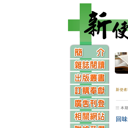
新使者
本
回味