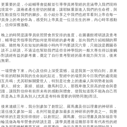
重要的是，小組輔導會提醒並引導學員將聖經的意涵帶入我們現時
處境當中，讓兩者產生密切的關連，讓耶穌重新進入我們的生命裡，與
們互動並指引我們的腳步。在小組分享之中我們也經常看到上帝在每一
學員身上的奇妙作為，感受到上帝真是一位活生生的神，內心時常感動
已，信仰深獲激勵。
上的時間是讓學員依照營會所安排的進度，在圖書館裡研讀及查考
經，輔導從旁指導我們如何使用研經的參考書，並向我們介紹相關的釋
書籍。雖然每天在短短的兩個小時內平均要讀完六章，只能說是囫圇吞
，談不上研讀，不過這也幫助我們這些非神學院的一般大專生得以接觸
多對讀經有益的參考書，奠定了自行查考聖經的基本能力與方法，後來
益無窮。
場營會下來，內心及信仰上深受震憾，這是我第一次明白到，原來
千年前的耶穌與我的生命如此貼近，聖經中的場景與今日我們的處境能
相互共鳴；尤其耶穌關愛世人，特別是社會上的邊緣人與弱勢者如病
、窮人、婦女、寡婦、娼妓、撒馬利亞人，那既卑微又崇高的使命與委
實踐，讓我對信仰有前所未有的感動與體會。使我知道我不能為自己而
，而是為上帝及為別人(尤其是有特殊需要的弱勢同胞)而活。
來連續三年，我分別參加了創世記、羅馬書及但以理書的神研班，
在退伍後又參加一屆，名列可能是參加最多次神研班的學員之一。我覺
神研班的主題安排得很好，以創世記、羅馬書、但以理書及路加福音等
卷輪流做為每年營會的研讀主題，讓學員透過這幾部非常有代表性的經
，做為探索瞭解摩西五經、保羅書信、啟示文學及福音書的開始與入