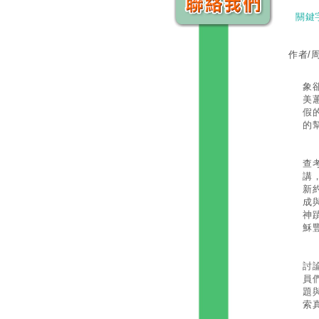
關鍵
作者/
回
象
美
假
的
第
查
講
新
成
神
穌
如
討
員
題
索