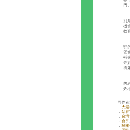
門
神
別
機
教
想
班
營
輔
奇
衡
我
的
效
同作者
．
大選
．
站在
．
台灣
．
合乎
．
離開