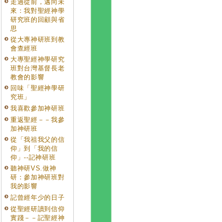
走過從前，邁向未
來：我對聖經神學
研究班的回顧與省
思
從大專神研班到教
會查經班
大專聖經神學研究
班對台灣基督長老
教會的影響
回味「聖經神學研
究班」
我喜歡參加神研班
重返聖經－－我參
加神研班
從「我祖我父的信
仰」到「我的信
仰」--記神研班
聽神研VS.做神
研：參加神研班對
我的影響
記曾經年少的日子
從聖經研讀到信仰
實踐－－記聖經神