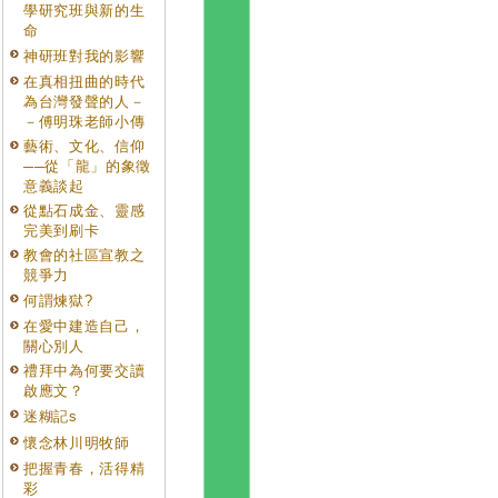
學研究班與新的生
命
神研班對我的影響
在真相扭曲的時代
為台灣發聲的人－
－傅明珠老師小傳
藝術、文化、信仰
──從「龍」的象徵
意義談起
從點石成金、靈感
完美到刷卡
教會的社區宣教之
競爭力
何謂煉獄?
在愛中建造自己，
關心別人
禮拜中為何要交讀
啟應文？
迷糊記s
懷念林川明牧師
把握青春，活得精
彩