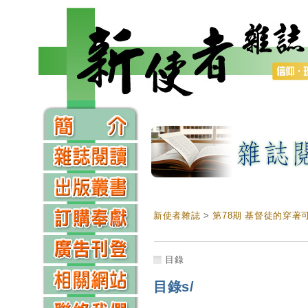
新使者雜誌
>
第78期 基督徒的穿著
目錄
目錄s/