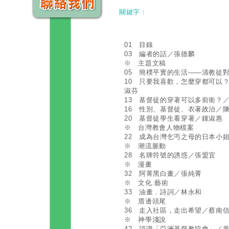
關鍵字：
01 目錄
03 編者的話／張德麟
※ 主題文稿
05 簡樸平實的生活——清教徒
10 只要我喜歡，怎麼穿都可以
淑芬
13 基督徒的穿著可以多前衛？
16 性別、基督徒、衣著政治／
20 基督徒學生看穿著／鍾淑惠
※ 台灣教會人物檔案
22 成為台灣乞丐之母的日本小
※ 潮流脈動
28 名牌符號的誘惑／張盟宜
※ 漫畫
32 阿菁黑白畫／張純菁
※ 文化.藝術
33 油畫．詩詞／林永和
※ 厝邊頭尾
36 走入社區，走出希望／蔡南
※ 神學淺說
42 認識「亞洲基督教協會」／