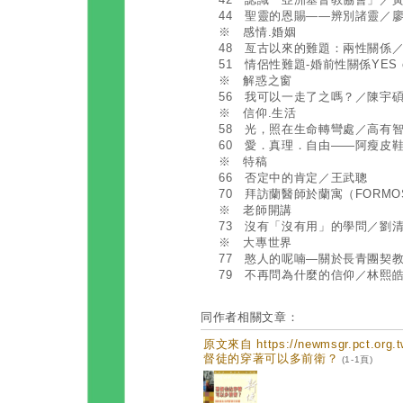
44 聖靈的恩賜——辨別諸靈／
※ 感情.婚姻
48 亙古以來的難題：兩性關係
51 情侶性難題-婚前性關係YES 
※ 解惑之窗
56 我可以一走了之嗎？／陳宇
※ 信仰.生活
58 光，照在生命轉彎處／高有
60 愛．真理．自由——阿瘦皮
※ 特稿
66 否定中的肯定／王武聰
70 拜訪蘭醫師於蘭寓（FORM
※ 老師開講
73 沒有「沒有用」的學問／劉
※ 大專世界
77 憨人的呢喃—關於長青團契
79 不再問為什麼的信仰／林熙
同作者相關文章：
原文來自 https://newmsgr.pct.or
督徒的穿著可以多前衛？
(1-1頁)