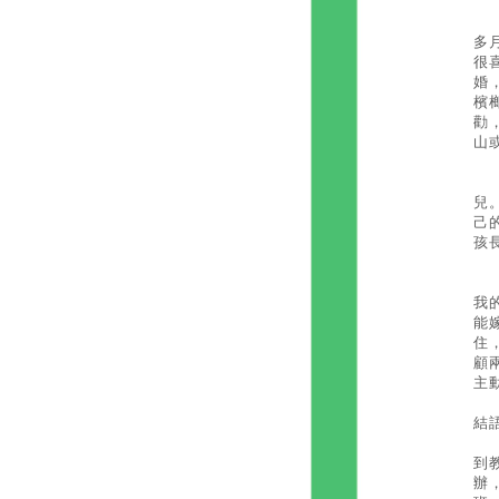
鄧
多
很
婚
檳
勸
山
在
兒
己
孩
阮
我
能
住
顧
主
結
外
到
辦