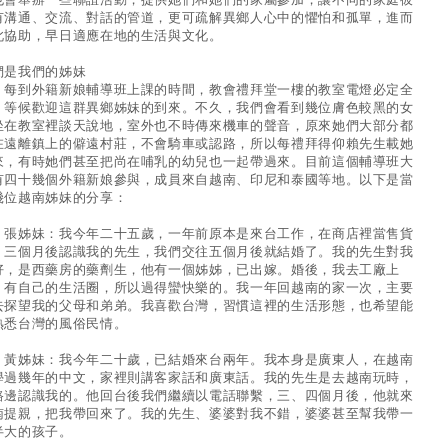
有溝通、交流、對話的管道，更可疏解異鄉人心中的懼怕和孤單，進而
此協助，早日適應在地的生活與文化。
們是我們的姊妹
到外籍新娘輔導班上課的時間，教會禮拜堂一樓的教室電燈必定全
，等候歡迎這群異鄉姊妹的到來。不久，我們會看到幾位膚色較黑的女
坐在教室裡談天說地，室外也不時傳來機車的聲音，原來她們大部分都
在遠離鎮上的僻遠村莊，不會騎車或認路，所以每禮拜得仰賴先生載她
來，有時她們甚至把尚在哺乳的幼兒也一起帶過來。目前這個輔導班大
有四十幾個外籍新娘參與，成員來自越南、印尼和泰國等地。以下是當
幾位越南姊妹的分享：
姊妹：我今年二十五歲，一年前原本是來台工作，在商店裡當售貨
，三個月後認識我的先生，我們交往五個月後就結婚了。我的先生對我
好，是西藥房的藥劑生，他有一個姊姊，已出嫁。婚後，我去工廠上
，有自己的生活圈，所以過得蠻快樂的。我一年回越南的家一次，主要
去探望我的父母和弟弟。我喜歡台灣，習慣這裡的生活形態，也希望能
熟悉台灣的風俗民情。
姊妹：我今年二十歲，已結婚來台兩年。我本身是廣東人，在越南
學過幾年的中文，家裡則講客家話和廣東話。我的先生是去越南玩時，
路邊認識我的。他回台後我們繼續以電話聯繫，三、四個月後，他就來
南提親，把我帶回來了。我的先生、婆婆對我不錯，婆婆甚至幫我帶一
半大的孩子。