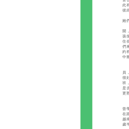
此
彼
她
每
開
孩
住
們
約
中
張
員
很
班
是
更
黃
曾
在
越
歲