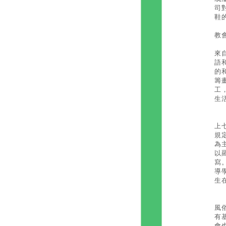
司
鞋
教
根
來
語
的
籌
工
生
外
上
規
為
以
寫
導
生
除
風
有
會