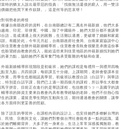
對當時的猶太人說出最罪惡的指責：「找個無法還債的窮人，用一雙涼
的價錢把他買下來作奴隸。」這是何等的悲哀呀！
會對弱勢者的疼惜
據台南縣政府的資料，在台南縣總計有二萬名外籍新娘，他們大多
自越南、印尼、菲律賓、中國，除了中國籍外，她們大部分都不會講華
和台語，造成溝通上很大的困難，生活難以適應，更破壞了婚姻和家庭
和諧。有鑑於此，今年元月起，台南縣政府社會局、台南家庭協談中心
畫與佳里教會合辦外籍新娘輔導班，佳里教會長執會很樂意承擔這份事
，也盼望經由教會的投入，能給這些來到佳里地區的外籍新娘找到她們
活的著力點，協助她們不孤單奮鬥地承受艱難的考驗和命運。
籍新娘輔導班現階段是初級班，她們的課程是每禮拜一與禮拜四晚
七點至九點，共四節課，每節課五十分鐘。上課期間，老師會發課本並
定作業，而學生也都能認真學習。初級班以教授台語（白話字）與華語
主，特別是白話字課，我們已上過一期四個月的課程，所以學生大都會
羅馬字拼音。目前正在進行的是華語課程，包括教授ㄅㄆㄇ及國字的讀
。輔導班的師資主要來自教會內具有教學經驗的老師，他們不但熱心指
學生的課業，還留意學生間的互動與生活，期待通過教會的關懷，讓學
在各方面得到更妥善的照顧。
了語言的學習外，在課程內容的設計上，也安排她們多瞭解台灣的
俗、民情、宗教與文化，讓她們對整個台灣社會能有多一點的認識。還
基於她們離鄉背井、大多孑然一身來台，生活上常常深感孤獨無助，教
也會舉辦一些聯誼活動，提供她們和她們的家屬參加，讓不同的家庭彼