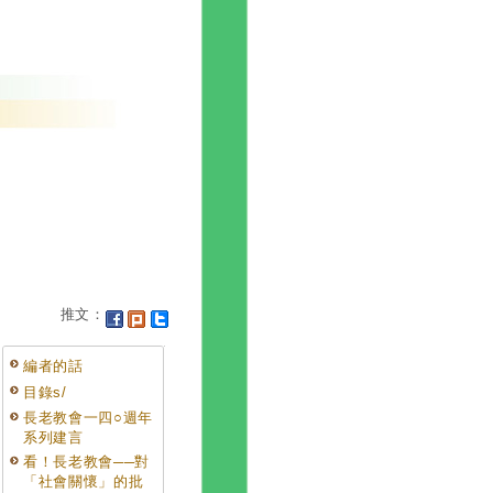
推文：
編者的話
目錄s/
長老教會一四○週年
系列建言
看！長老教會──對
「社會關懷」的批