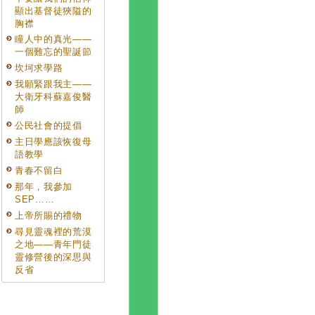
顯出基督徒狹隘的
胸襟
瞳人中的真光——
一個難忘的聖誕節
坎坷求學路
我願緊跟我主——
大衛牙科蘇嘉俊醫
師
公民社會的提倡
主日學應該恢復母
語教學
青春不留白
那年，我參加
SEP……
上帝所賜的禮物
尋見靈魂裡的荒漠
之地——青年門徒
靈修營後的深思與
反省