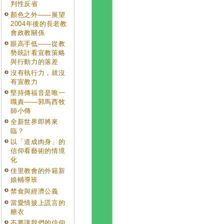
判性反省
顏色之外——展望
2004年後的長老教
會政教關係
眼高手低——從教
勢統計看宣教策略
與行動力的落差
沒有執行力，就沒
有宣教力
堅持傳福音是唯一
職責——郭馬西牧
師小傳
全新世界即將來
臨？
以「道成肉身」的
信仰看藝術的情境
化
佳里教會的外籍新
娘輔導班
禁食與經濟公義
當愛情披上謊言的
糖衣
不要讓我們的信仰