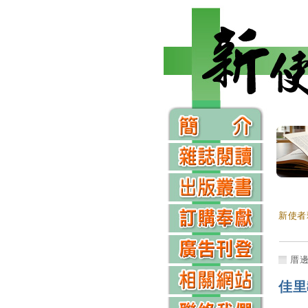
新使者
厝
佳里