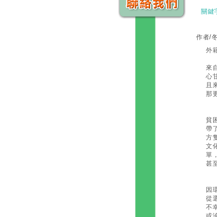
關鍵
作者/
外
外
來
心
且
那
以
貧
帶
方
文
單
甚
「
因
從
不
或