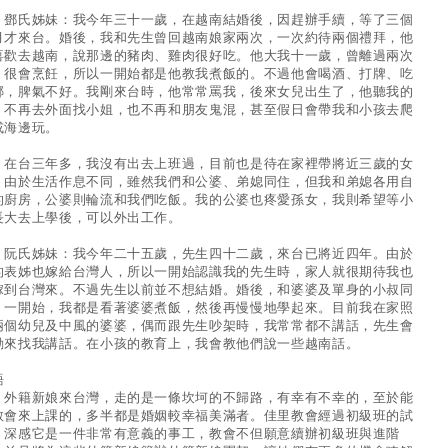
氏姊妹：我今年三十一歲，在越南結婚後，因趕辦手續，等了三個
月才來台。婚後，我和先生曾回越南娘家兩次，一次約待兩個禮拜，他
喜歡去越南，說那邊的豬肉、雞肉很好吃。他大我十一歲，曾離過兩次
，很會烹飪，所以一開始都是他教我煮飯的。不過他會喝酒、打牌、吃
榔，脾氣不好。我剛來台時，他常常罵我，後來女兒出生了，他聽我的
，不再去外面找小姐，也不再和朋友鬼混，甚至假日會帶我和小孩去爬
或海邊玩。
台三年多，我沒有出去上班過，目前也是待在家裡帶將近三歲的女
。由於生活作息不同，雖然我們和公婆、弟媳同住，但我和弟媳各用自
的廚房，公婆則輪流和我們吃飯。我的公婆也疼愛孫女，我則希望等小
長大去上學後，可以外出工作。
氏姊妹：我今年二十五歲，先生四十二歲，來台已將近四年。由於
的表姊也嫁給台灣人，所以一開始認識我的先生時，家人就很期待我也
嫁到台灣來。不過先生以前並不想結婚。婚後，和婆婆及單身的小叔同
，一開始，我都是看著婆婆煮飯，然後再慢慢地學起來。目前我在家照
兩個幼兒及中風的婆婆，偶而跟先生吵架時，我常常都不講話，先生會
動來找我講話。在小孩的教育上，我會教他們說一些越南話。
語
籍新娘來台灣，走的是一條坎坷的不歸路，有幸有不幸的，至於能
教會來上課的，多半都是婚姻較幸福美滿者。佳里教會經過初級班的試
，深感它是一件非常有意義的事工，教會不但願意續辦初級班與進階