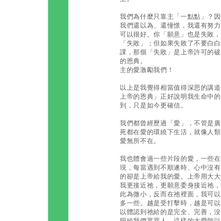
我們為什麼只靠主「一點點」？因
我們還以為、還憧憬，我還有努力
可以很好。你「願意」也是失敗，
「失敗」；但如果失敗了不要白白
課，那個「失敗」是上帝許可的破
的恩典。
主的愛激勵我們！
以上是我覺得相當值得深思的講道
上帝的恩典」正好說明我生命中的
到，只是如今更確信。
我們都曾經歷過「愛」，不管是廣
死都在愛的環繞下生活，就像人類
愛無所不在。
我也體會過一些片段的愛，一些在
現，每當遇到不順遂時、心中沒有
的卻是上帝給我的愛。上帝用大大
我更接近祂，更願意委身接近祂，
此為微小，反而在祂裡面，我可以
多一些。越是受打擊時，越是可以
以體認到祂給的是完全、完善，沒
賜給我們眾罪人，這樣的大愛能以