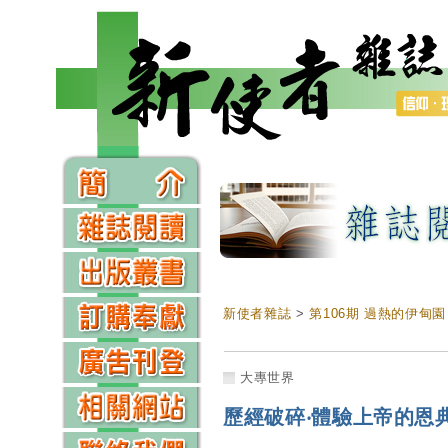
新使者雜誌
>
第106期 過熱的伊甸園
大專世界
歷經破碎‧體驗上帝的恩