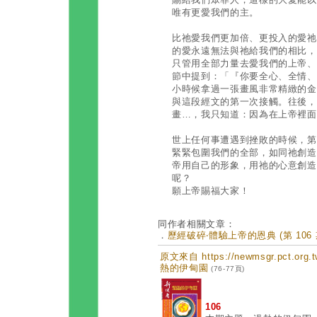
唯有更愛我們的主。
比祂愛我們更加倍、更投入的愛祂
的愛永遠無法與祂給我們的相比，
只管用全部力量去愛我們的上帝、我
節中提到：「『你要全心、全情、
小時候拿過一張畫風非常精緻的金
與這段經文的第一次接觸。往後，
畫…，我只知道：因為在上帝裡面
世上任何事遭遇到挫敗的時候，第
緊緊包圍我們的全部，如同祂創造
帝用自己的形象，用祂的心意創造
呢？
願上帝賜福大家！
同作者相關文章：
．
歷經破碎‧體驗上帝的恩典 (第 106 
原文來自 https://newmsgr.pct.or
熱的伊甸園
(76-77頁)
106