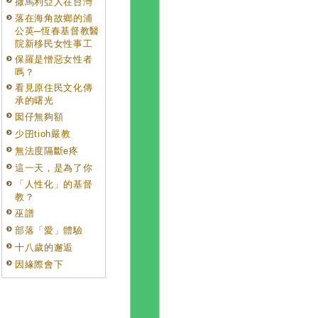
撒馬利亞人在台灣
落在海角故鄉的浦
公英─恆春基督教醫
院新移民女性事工
保羅是憎惡女性者
嗎？
看見原住民文化傳
承的曙光
囡仔無夠額
少囝tioh嚴教
無法度隔斷e疼
這一天，是為了你
「人性化」的基督
教？
巫譜
部落「愛」體驗
十八歲的邂逅
因緣際會下