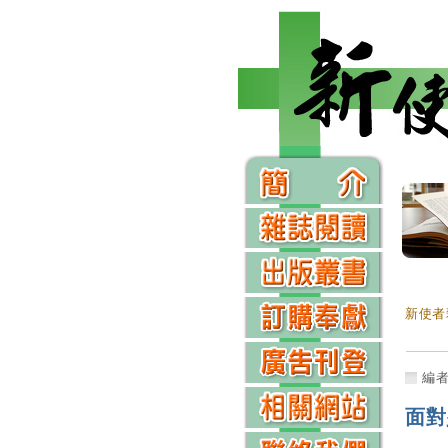
新使者
編
面對