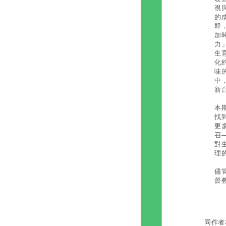
視
的
即
加
力
生
化
味
中
新
本
找
更
召
對
理
儘
督
同作者