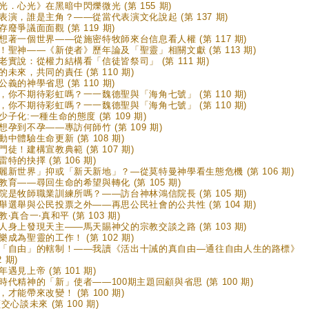
光．心光》在黑暗中閃爍微光 (第 155 期)
表演，誰是主角？——從當代表演文化說起 (第 137 期)
存廢爭議面面觀 (第 119 期)
想著一個世界——從施密特牧師來台信息看人權 (第 117 期)
！聖神——《新使者》歷年論及「聖靈」相關文獻 (第 113 期)
老實說：從權力結構看「信徒皆祭司」 (第 111 期)
的未來，共同的責任 (第 110 期)
公義的神學省思 (第 110 期)
，你不期待彩虹嗎？一一魏德聖與「海角七號」 (第 110 期)
，你不期待彩虹嗎？一一魏德聖與「海角七號」 (第 110 期)
少子化:一種生命的態度 (第 109 期)
想孕到不孕——專訪何師竹 (第 109 期)
動中體驗生命更新 (第 108 期)
門徒！建構宣教典範 (第 107 期)
雷特的抉擇 (第 106 期)
麗新世界」抑或「新天新地」？—從莫特曼神學看生態危機 (第 106 期)
教育——尋回生命的希望與轉化 (第 105 期)
院是牧師職業訓練所嗎？——訪台神林鴻信院長 (第 105 期)
舉選舉與公民投票之外——再思公民社會的公共性 (第 104 期)
‧真合一‧真和平 (第 103 期)
人身上發現天主——馬天賜神父的宗教交談之路 (第 103 期)
樂成為聖靈的工作！ (第 102 期)
「自由」的轄制！——我讀《活出十誡的真自由—通往自由人生的路標》
2 期)
年遇見上帝 (第 101 期)
時代精神的「新」使者——100期主題回顧與省思 (第 100 期)
，才能帶來改變！ (第 100 期)
交心談未來 (第 100 期)