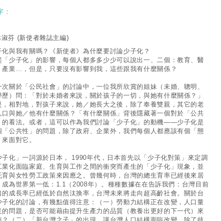
字：
林淑芬
(新使者雜誌主編)
子化與我有關嗎？《新使者》為什麼要討論少子化？
起「少子化」的影響，每個人都多多少少可以說出一、二個：教育、醫
、產業…，但是，只要沒有影響到我，這些跟我有什麼關係？
一次關於「公民社會」的討論中，一位我所欣賞的姐妹（未婚、聰明、
學歷）問：「對於未婚者來說，關於孩子的一切，與她有什麼關係？」
是，相對地，對孩子來說，她／她長大之後，除了奉養雙親，其它的老
人口與她／他有什麼關係？「有什麼關係」背後隱藏著一個對於「公共
」的看法。或者，這可以作為我們討論「少子化」的動機——少子化是
個「公共性」的問題，除了政府、企業外，我們每個人都應該有個「態
」來面對它。
少子化」一詞源於日本， 1990年代，日本首先以「少子化對策」來定調
工業化面臨家庭、生育與工作之間的衝突而產生的「少子化」現象，並
托育與女性勞工政策來因應之。曾幾何時，台灣的總生育率已經後來居
，成為世界第一低：1.1（2008年）。種種數據在在告訴我們：台灣目前
口的成長率已經低於自然汰換率，台灣未來將走向超高齡社會。關於台
少子化的討論，有幾點值得注意：（一）勞動力結構正在改變，人口量
足的問題，是否可能藉由提升生產力的品質（教養出更好的下一代）來
善？（二）「新台灣之子」的出現，讓台灣人口結構面臨改變，除了歧