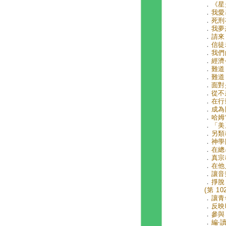
．
《星
．
我愛
．
死刑
．
我夢
．
請來
．
信徒
．
我們
．
經濟
．
難道
．
難道
．
面對
．
從不
．
在行
．
成為
．
哈姆
．
「美
．
另類
．
神學
．
在總
．
真宗教
．
在他
．
讓音
．
掙脫
(第 10
．
讓青
．
反映
．
參與
．
編‧讀