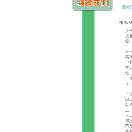
關鍵
作者/
少
提
療
在
高
但
年
性
一
度
「
因
以
上
人
灣
不
改