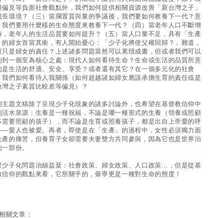
與偏見等負面社會觀點外，我們如何提供相關資源改善「新台灣之子」
成長環境？（三）當擱置質與量的爭議後，我們要如何教養下一代？意
，我們要用什麼樣的生命態度來教養下一代？（四）當老年人口不斷增
時，老年人的生活品質要如何提升？（五）當人口量不足，具有「生產
」的婦女首當其衝，有人開始憂心：「少子化將使父權回歸？」難道，
育只是婦女的責任？上述諸多問題當然可以累牘成書，但或者我們可以
約到一個至為核心之處：現代人如何看待生命？生命或生活的品質所意
的是生活的舒適、安全、享受？或者還有其它？在一個多元化的社會
，我們如何看待人我關係（如何超越諸如婦女應該承擔生育的責任或是
台灣之子素質比較差等偏見）？
期主題文稿除了呈現少子化現象的諸多討論外，也希望在基督教信仰中
到活水泉源：生養是一種祝福，不論是哪一種形式的生養（領養或照顧
多需要照顧的孩子），而不論是生育或照養孩子，都是出自上帝愛的呼
——愛人也被愛。再者，即使是在「生產」的過程中，女性必須獨力面
生產的痛苦，但養育子女卻需要夫妻雙方共同參與，因為它也是世界治
的一部份。
管少子化問題治絲益棻：社會政策、婦女政策、人口政策…，但是從基
教信仰的觀點來看，它所關乎的，毋寧更是一種對生命的態度！
相關文章：