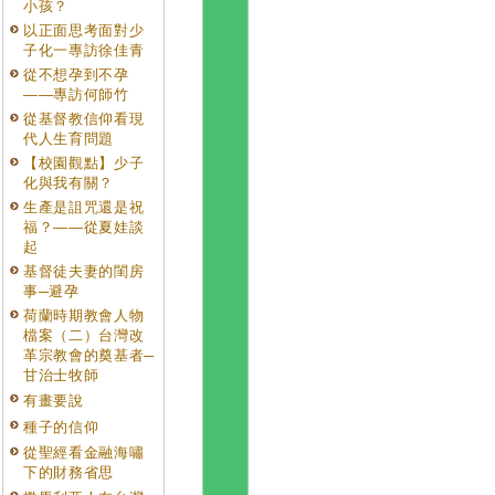
小孩？
以正面思考面對少
子化一專訪徐佳青
從不想孕到不孕
——專訪何師竹
從基督教信仰看現
代人生育問題
【校園觀點】少子
化與我有關？
生產是詛咒還是祝
福？——從夏娃談
起
基督徒夫妻的閨房
事─避孕
荷蘭時期教會人物
檔案（二）台灣改
革宗教會的奠基者─
甘治士牧師
有畫要說
種子的信仰
從聖經看金融海嘯
下的財務省思