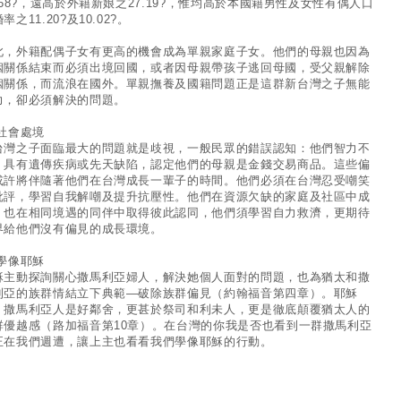
4.68?，遠高於外籍新娘之27.19?，惟均高於本國籍男性及女性有偶人口
率之11.20?及10.02?。
此，外籍配偶子女有更高的機會成為單親家庭子女。他們的母親也因為
姻關係結束而必須出境回國，或者因母親帶孩子逃回母國，受父親解除
姻關係，而流浪在國外。單親撫養及國籍問題正是這群新台灣之子無能
力，卻必須解決的問題。
 社會處境
台灣之子面臨最大的問題就是歧視，一般民眾的錯誤認知：他們智力不
、具有遺傳疾病或先天缺陷，認定他們的母親是金錢交易商品。這些偏
或許將伴隨著他們在台灣成長一輩子的時間。他們必須在台灣忍受嘲笑
批評，學習自我解嘲及提升抗壓性。他們在資源欠缺的家庭及社區中成
，也在相同境遇的同伴中取得彼此認同，他們須學習自力救濟，更期待
界給他們沒有偏見的成長環境。
 學像耶穌
穌主動探詢關心撒馬利亞婦人，解決她個人面對的問題，也為猶太和撒
利亞的族群情結立下典範—破除族群偏見（約翰福音第四章）。耶穌
：撒馬利亞人是好鄰舍，更甚於祭司和利未人，更是徹底顛覆猶太人的
群優越感（路加福音第10章）。在台灣的你我是否也看到一群撒馬利亞
正在我們週遭，讓上主也看看我們學像耶穌的行動。