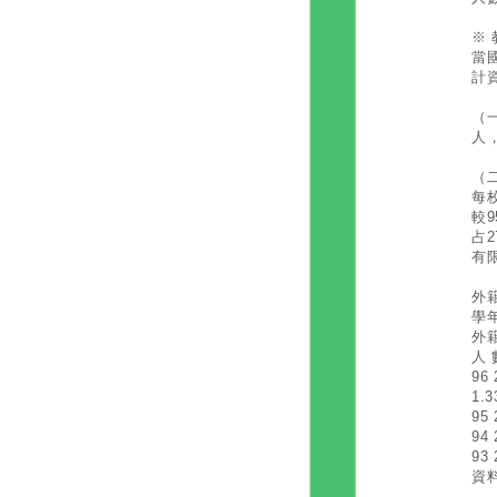
※
當
計
（
人
（
每
較
占
有
外
學
外
人 
96 
1.3
95 
94 
93 
資