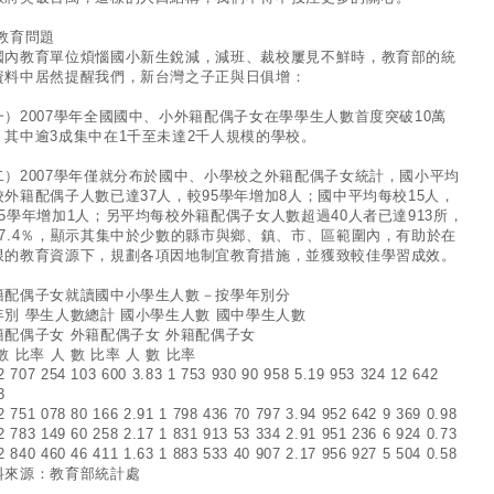
 教育問題
國內教育單位煩惱國小新生銳減，減班、裁校屢見不鮮時，教育部的統
資料中居然提醒我們，新台灣之子正與日俱增：
一）2007學年全國國中、小外籍配偶子女在學學生人數首度突破10萬
，其中逾3成集中在1千至未達2千人規模的學校。
二）2007學年僅就分布於國中、小學校之外籍配偶子女統計，國小平均
校外籍配偶子人數已達37人，較95學年增加8人；國中平均每校15人，
95學年增加1人；另平均每校外籍配偶子女人數超過40人者已達913所，
27.4％，顯示其集中於少數的縣市與鄉、鎮、市、區範圍內，有助於在
限的教育資源下，規劃各項因地制宜教育措施，並獲致較佳學習成效。
籍配偶子女就讀國中小學生人數－按學年別分
年別 學生人數總計 國小學生人數 國中學生人數
籍配偶子女 外籍配偶子女 外籍配偶子女
數 比率 人 數 比率 人 數 比率
2 707 254 103 600 3.83 1 753 930 90 958 5.19 953 324 12 642
3
2 751 078 80 166 2.91 1 798 436 70 797 3.94 952 642 9 369 0.98
2 783 149 60 258 2.17 1 831 913 53 334 2.91 951 236 6 924 0.73
2 840 460 46 411 1.63 1 883 533 40 907 2.17 956 927 5 504 0.58
料來源：教育部統計處