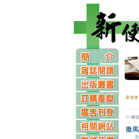
新使者
潮
撒馬