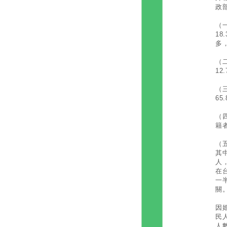
政
（
18
多
（二
12
（
6
（四
籍者
（
其中
人，
在
一
關
因
民
人