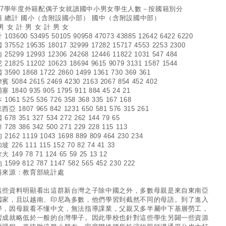
007學年度外籍配偶子女就讀國中小男女學生人數－按國籍別分
籍 總計 國小（含附設國小部） 國中（含附設國中部）
男 女 計 男 女 計 男 女
103600 53495 50105 90958 47073 43885 12642 6422 6220
37552 19535 18017 32999 17282 15717 4553 2253 2300
25299 12993 12306 24268 12446 11822 1031 547 484
21825 11202 10623 18694 9615 9079 3131 1587 1544
3590 1868 1722 2860 1499 1361 730 369 361
 5084 2615 2469 4230 2163 2067 854 452 402
 1840 935 905 1795 911 884 45 24 21
1061 525 536 726 358 368 335 167 168
亞 1807 965 842 1231 650 581 576 315 261
678 351 327 534 272 262 144 79 65
728 386 342 500 271 229 228 115 113
2162 1119 1043 1698 889 809 464 230 234
 226 111 115 152 70 82 74 41 33
 149 78 71 124 65 59 25 13 12
1599 812 787 1147 582 565 452 230 222
料來源：教育部統計處
這些資料明顯看出這群新台灣之子除中國之外，多數母親是來自東南亞
國家，且以越南、印尼為多數，他們學習到截然不同的母語。到了進入
學，因母親看不懂中文，無法指導課業，父親又多半屬中下基層勞工，
習成就略低於一般的台灣學子。因此學校也針對這些學生另闢一些資源