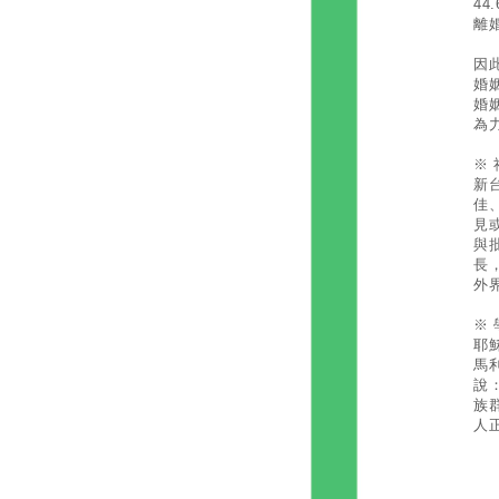
4
離婚
因
婚
婚
為
※
新
佳
見
與
長
外
※
耶
馬
說
族
人