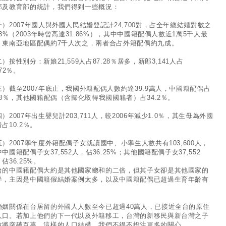
部及教育部的統計，我們得到一些概況：
一）2007年國人與外國人民結婚登記計24,700對，占全年總結婚對數之
.3%（2003年時曾高達31.86%），其中中國籍配偶人數近1萬5千人最
，東南亞地區配偶約7千人次之，兩者合占外籍配偶約九成。
）按性別分：新娘21,559人占87.28％居多，新郎3,141人占
.72％。
三）截至2007年底止，我國外籍配偶人數約達39.9萬人，中國籍配偶占
5.8％，其他國籍配偶（含歸化取得我國國籍者）占34.2％。
）2007年出生嬰兒計203,711人，較2006年減少1.0％，其生母為外國
占10.2％。
五）2007學年度外籍配偶子女就讀國中、小學生人數共有103,600人，
中國籍配偶子女37,552人，佔36.25%；其他國籍配偶子女37,552
佔36.25%。
台的中國籍配偶大約是其他國家總和的二倍，但其子女卻是其他國家的
半，主因是中國籍假結婚案例太多，以及中國籍配偶已超過生育年齡有
。
婚姻關係在台居留的外國人人數至今已超過40萬人，已接近全台的原住
人口。若加上他們的下一代以及外籍移工，台灣的新移民與新台灣之子
數將突破百萬，這樣的人口結構，我們不得不投注更多的關心。