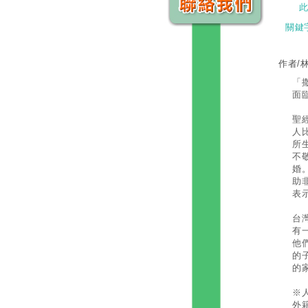
關鍵
作者/
「
面
聖
人
所
不
婚
助
表
台
有
他
的
的
※
外