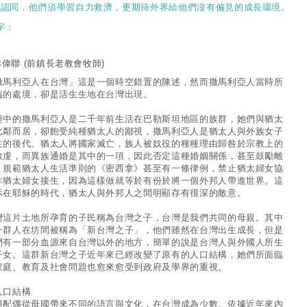
此認同，他們須學習自力救濟，更期待外界給他們沒有偏見的成長環境。
字：
林偉聯
(前鎮長老教會牧師)
撒馬利亞人在台灣」這是一個時空錯置的陳述，然而撒馬利亞人當時所
臨的處境，卻是活生生地在台灣出現。
經中的撒馬利亞人是二千年前生活在巴勒斯坦地區的族群，她們與猶太
比鄰而居，卻飽受純種猶太人的鄙視，撒馬利亞人是猶太人與外族女子
生的後代。猶太人將國家滅亡，族人被奴役的種種理由歸咎於宗教上的
敬虔，而異族通婚是其中的一項，因此否定這種婚姻關係，甚至鼓勵離
。規範猶太人生活準則的《密西拿》甚至有一條律例，禁止猶太婦女協
非猶太婦女接生，因為這樣做就等於有份於將一個外邦人帶進世界。這
示在耶穌的時代，猶太人與外邦人之間明顯存有很深的敵意。
灣這片土地所孕育的子民稱為台灣之子，台灣是我們共同的母親。其中
一群人在坊間被稱為「新台灣之子」，他們雖然在台灣出生成長，但是
們有一部分血源來自台灣以外的地方，簡單的說是台灣人與外國人所生
子女。這群新台灣之子近年來已經改變了原有的人口結構，她們所面臨
家庭、教育及社會問題也愈來愈受到政府及學界的重視。
人口結構
籍配偶從母國帶來不同的語言與文化，在台灣成為少數。依據近年來內