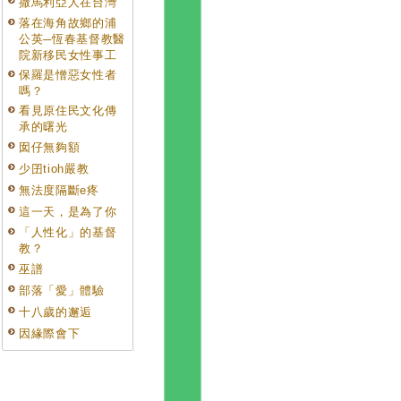
撒馬利亞人在台灣
落在海角故鄉的浦
公英─恆春基督教醫
院新移民女性事工
保羅是憎惡女性者
嗎？
看見原住民文化傳
承的曙光
囡仔無夠額
少囝tioh嚴教
無法度隔斷e疼
這一天，是為了你
「人性化」的基督
教？
巫譜
部落「愛」體驗
十八歲的邂逅
因緣際會下