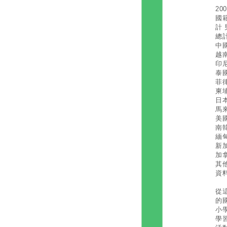
2
國
計 
總計 
中國 
越南 
印尼 
泰國 
菲律賓
柬埔寨
日本 
馬來西
美國 
南韓 
緬甸 
新加坡
加拿大
其他 
資
從
的
小
學