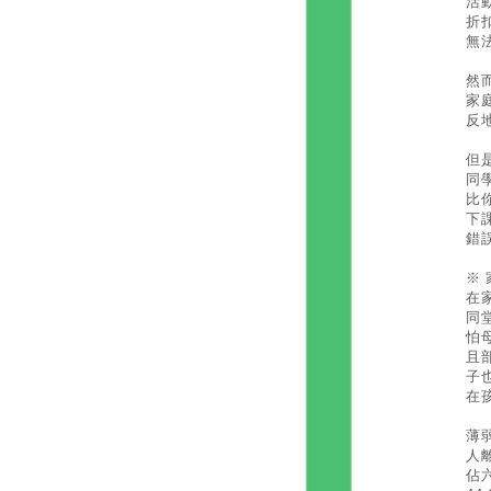
活
折
無
然
家
反
但
同
比
下
錯
※
在
同
怕
且
子
在
薄
人
佔