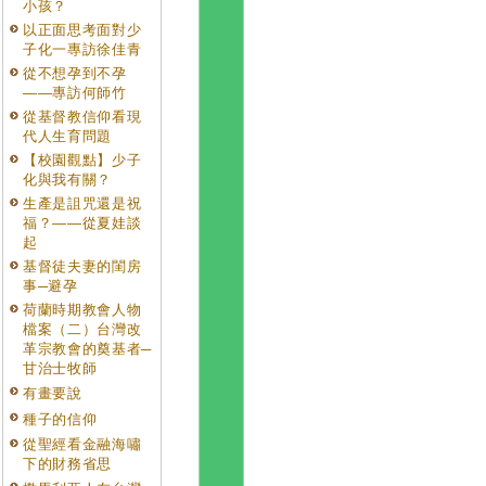
小孩？
以正面思考面對少
子化一專訪徐佳青
從不想孕到不孕
——專訪何師竹
從基督教信仰看現
代人生育問題
【校園觀點】少子
化與我有關？
生產是詛咒還是祝
福？——從夏娃談
起
基督徒夫妻的閨房
事─避孕
荷蘭時期教會人物
檔案（二）台灣改
革宗教會的奠基者─
甘治士牧師
有畫要說
種子的信仰
從聖經看金融海嘯
下的財務省思