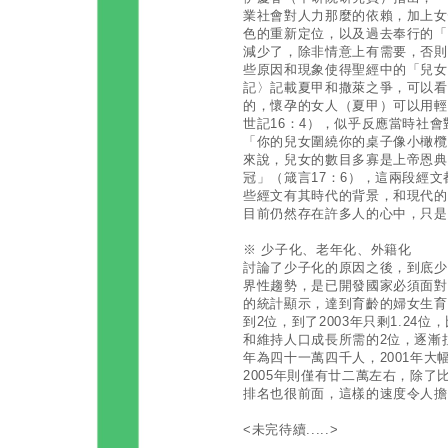
業社會對人力那麼的依賴，加上女
色的重新定位，以及過去奉行的「
減少了，除非情意上有需要，否則
些原因和現象使得聖經中的「兒女
記〉記載夏甲和撒萊之爭，可以看
的，懷孕的女人（夏甲）可以用輕
世記16：4），似乎反應當時社
「你的兒女圍繞你的桌子像小橄欖
來說，兒女的數目多寡是上帝恩典
冠」（箴言17：6），這兩段經
些經文有其時代的背景，和現代的
目前仍然存在許多人的心中，只是
※ 少子化、老年化、外籍化
討論了少子化的原因之後，到底少
界性趨勢，是已開發國家必須面對
的統計顯示，達到育齡的婦女生育率
到2位，到了2003年只剩1.24
和維持人口成長所需的2位，逐漸拉
年為四十一萬四千人，2001年大
2005年則僅有廿二萬左右，除
排名也很前面，這樣的速度令人擔
<未完待續.....>