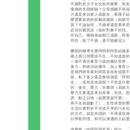
不婚對於少子化也有所衝擊，契友
慘痛的失戀經驗？父母婚姻不幸福
力還是來自家人或親友，看樣子結
麼需要政府的鼓勵或補助（如新竹
因？不論如何，不婚者還是要承受
必須自圓其說（如好對象不好找、
作自己。兩個弟妹都已成家，阿美
同住，除了不婚，還可能被冠上「
團契的輔導夫妻阿明和阿英結婚多
兩人異口同聲說不生，不知道誰的
一個不適合養育小孩的瘋狂世界，
暴力，和政治紛擾等，加上養育小
是我們經常看到阿英喜孜孜或愛不
面，私下多少還是會猜測是「阿明
生」，或有其他原因？不管是什麼
的「催生」壓力，宋雅琪（高師大
壓力主要還是來自長輩，包括：想
誘、動之以情（如寶寶超可愛）、
再不生就超齡了），女性承受的壓
主流社會對於不生或不孕的污名化
的方式，就是所謂的「不孕者現身
以爭取同理、和可以溝通的人結盟
伊慶春（中研院研究員）指出，「