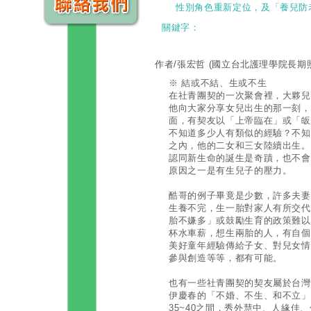
性別角色重新定位，及「養兒防
關鍵字：
作者/張宏哲
(國立台北護理學院長期
※ 結或不結、生或不生
在社青團契的一次聚會裡，大夥兒
他向大家分享女兒出生的那一刻，
面，有契友以「上帝臨在」或「皈
不知道多少人有類似的經驗？不知
之內，他的二女和三女陸續出生。
認同新生命的誕生是奇蹟，也不會
原因之一是有生兒子的壓力。
酷哥的例子畢竟是少數，許多夫妻
生養不完，生一胎對家人有所交代
胎不嫌多」或鼓勵生育的政策難以
杯水車薪，想生兩胎的人，有自個
美好童年經驗傳給子女、對兒女情
參與創造等等，都有可能。
也有一些社青團契的契友屬於台灣
伊慶春的「不婚、不生、和不立」
35~40之間，秀外慧中、人緣佳