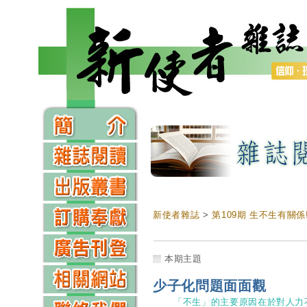
新使者雜誌
>
第109期 生不生有關係!
本期主題
少子化問題面面觀
「不生」的主要原因在於對人力