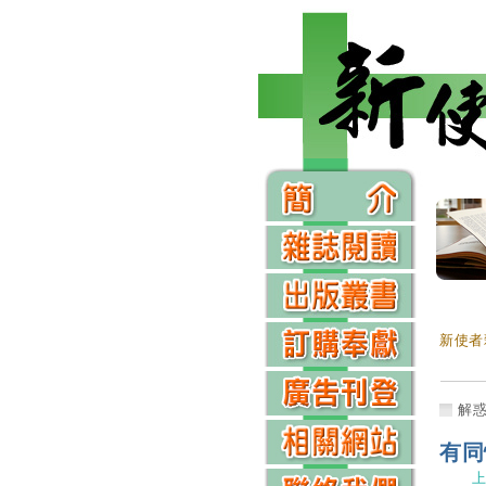
新使者
解
有同