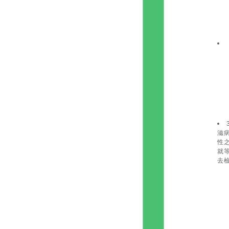
滋
性
就
去