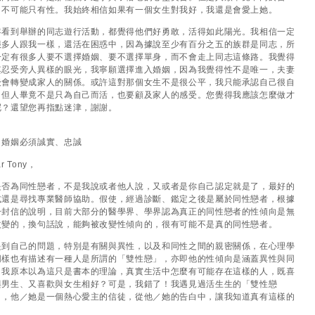
，不可能只有性。我始終相信如果有一個女生對我好，我還是會愛上她。
年看到舉辦的同志遊行活動，都覺得他們好勇敢，活得如此陽光。我相信一定
很多人跟我一樣，還活在困惑中，因為據說至少有百分之五的族群是同志，所
一定有很多人要不選擇婚姻、要不選擇單身，而不會走上同志這條路。我覺得
其忍受旁人異樣的眼光，我寧願選擇進入婚姻，因為我覺得性不是唯一，夫妻
後會轉變成家人的關係。或許這對那個女生不是很公平，我只能承認自己很自
，但人畢竟不是只為自己而活，也要顧及家人的感受。您覺得我應該怎麼做才
呢？還望您再指點迷津，謝謝。
：婚姻必須誠實、忠誠
r Tony，
是否為同性戀者，不是我說或者他人說，又或者是你自己認定就是了，最好的
式還是尋找專業醫師協助。假使，經過診斷、鑑定之後是屬於同性戀者，根據
一封信的說明，目前大部分的醫學界、學界認為真正的同性戀者的性傾向是無
改變的，換句話說，能夠被改變性傾向的，很有可能不是真的同性戀者。
提到自己的問題，特別是有關與異性，以及和同性之間的親密關係，在心理學
同樣也有描述有一種人是所謂的「雙性戀」，亦即他的性傾向是涵蓋異性與同
，我原本以為這只是書本的理論，真實生活中怎麼有可能存在這樣的人，既喜
與男生、又喜歡與女生相好？可是，我錯了！我遇見過活生生的「雙性戀
」，他／她是一個熱心愛主的信徒，從他／她的告白中，讓我知道真有這樣的
。