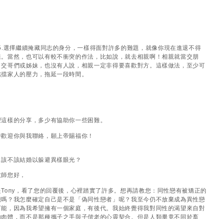
5.選擇繼續掩藏同志的身分，一樣得面對許多的難題，就像你現在進退不得
樣。當然，也可以有較不衝突的作法，比如說，就去相親啊！相親就當交朋
、交哥們或姊妹，也沒有人說，相親一定非得要喜歡對方。這樣做法，至少可
擋擋家人的壓力，拖延一段時間。
望這樣的分享，多少有協助你一些困難。
時歡迎你與我聯絡，願上帝賜福你！
：該不該結婚以躲避異樣眼光？
牧師您好，
是Tony，看了您的回覆後，心裡踏實了許多。想再請教您：同性戀有被矯正的
能嗎？我怎麼確定自己是不是「偽同性戀者」呢？我至今仍不放棄成為異性戀
可能，因為我希望擁有一個家庭，有後代。我始終覺得我對同性的渴望來自對
的肉體，而不是那種攜子之手與子偕老的心靈契合。但是人類畢竟不同於畜