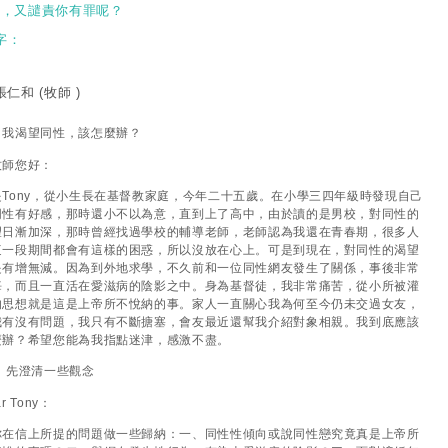
質，又譴責你有罪呢？
字：
 張仁和
(牧師 )
：我渴望同性，該怎麼辦？
牧師您好：
是Tony，從小生長在基督教家庭，今年二十五歲。在小學三四年級時發現自己
同性有好感，那時還小不以為意，直到上了高中，由於讀的是男校，對同性的
望日漸加深，那時曾經找過學校的輔導老師，老師認為我還在青春期，很多人
這一段期間都會有這樣的困惑，所以沒放在心上。可是到現在，對同性的渴望
是有增無減。因為到外地求學，不久前和一位同性網友發生了關係，事後非常
悔，而且一直活在愛滋病的陰影之中。身為基督徒，我非常痛苦，從小所被灌
的思想就是這是上帝所不悅納的事。家人一直關心我為何至今仍未交過女友，
我有沒有問題，我只有不斷搪塞，會友最近還幫我介紹對象相親。我到底應該
麼辦？希望您能為我指點迷津，感激不盡。
：先澄清一些觀念
r Tony：
你在信上所提的問題做一些歸納：一、同性性傾向或說同性戀究竟真是上帝所