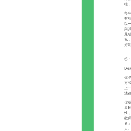
牲
每
有
以
與
最
私
好
答
Dea
你
方
上
法
你
界
性
歡
者
人