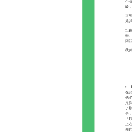
不
齡
這
尤
坦
學
兩
我
在
他
是
了
是
「
上
傾