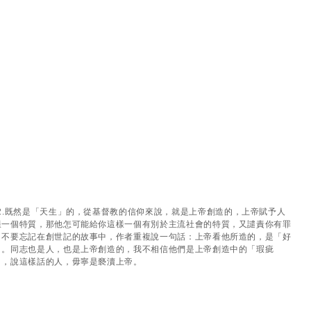
2.既然是「天生」的，從基督教的信仰來說，就是上帝創造的，上帝賦予人
樣一個特質，那他怎可能給你這樣一個有別於主流社會的特質，又譴責你有罪
？不要忘記在創世記的故事中，作者重複說一句話：上帝看他所造的，是「好
」。同志也是人，也是上帝創造的，我不相信他們是上帝創造中的「瑕疵
」，說這樣話的人，毋寧是褻瀆上帝。