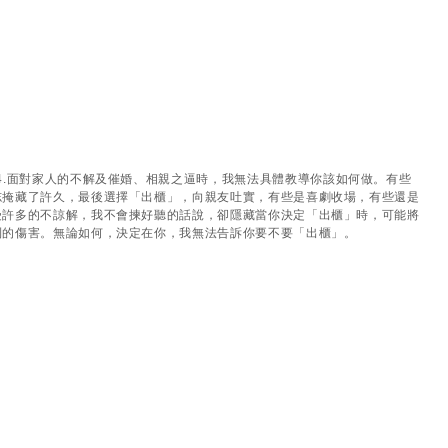
4.面對家人的不解及催婚、相親之逼時，我無法具體教導你該如何做。有些
志掩藏了許久，最後選擇「出櫃」，向親友吐實，有些是喜劇收場，有些還是
受許多的不諒解，我不會揀好聽的話說，卻隱藏當你決定「出櫃」時，可能將
到的傷害。無論如何，決定在你，我無法告訴你要不要「出櫃」。