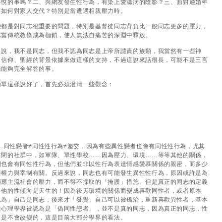
喜悅的事嗎？二、與網友發生性行為，有染上愛滋病的陰影？三、面對適婚年
，如何對家人交代？特別是當遭遇相親壓力時。
些都是對同志很重要的問題，特別是基督徒同志背負比一般同志更多的壓力，
其當傳統教條成為枷鎖，使人無法自痛苦的深淵中釋放。
白說，我不是同志，但我不認為同志是上帝所譴責的族類，我當然有一些神
、信仰、聖經的背景依據來做這樣的支持，不過這說來話很長，可能不是三言
語能夠完全解答的事。
簡單這樣說好了，首先必須澄清一些觀念：
1.同性戀者≠同性性行為≠濫交，因為有些異性戀者也會有同性性行為，尤其
封閉的社群中，如軍隊、單性學校……因為壓力、環境……等等其他的關係，
們也會有同性性行為，但他們並非以性行為表達情感愛慕關係的親密，而多少
與權力與宰制有關。反過來說，同志也有可能發生異性性行為，原因或許是為
順應主流社會的壓力，而不得不採取的「掩護」措施。但是真正的同志的定義
：他的性傾向是天生的！因為後天環境的關係而變成喜歡同性者，或者原本
以為」自己是同志，後來才「發覺」自己可以被矯治，重新喜歡異性者，基本
在心理學界被認為是「偽同性戀者」，並不是真的同志，因為真正的同志，性
向是不會改變的，這是目前大部分學界的看法。