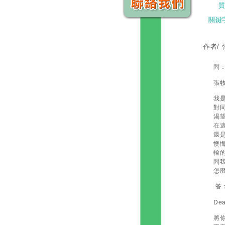
關鍵
作者/
問
張
我
對
渴
在
還
懊
輸
問
怎
答
Dea
將