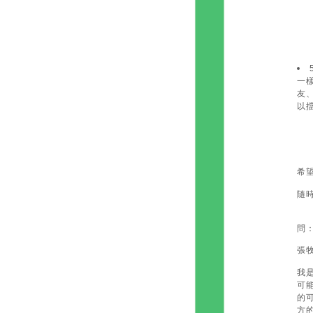
一
友
以
希
隨
問
張
我
可
的
方