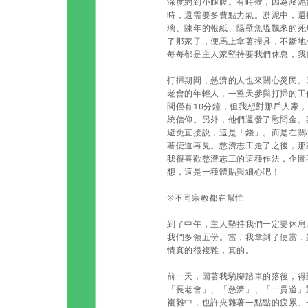
深度約到小腿腹。有時候，因為淤泥
時，還需要多費點力氣。淤泥中，還
璃、陳年的報紙、隔壁魚塭飄來的死魚
了那家子，便馬上拿著掃具，不斷地
每每都是主人家堅持要我們休息，我
打掃期間，慈濟的人也來關心災民。
老會的年輕人，一整天參與打掃的工
間僅有10分鐘，但我想對那戶人家
統信仰。另外，他們還發了慰問金。
避免直接說，這是「錢」。而是在關
著便道再見。慈濟志工走了之後，
我很喜歡慈濟志工的這種作法，企圖
想，這是一種體貼與細心吧！
※
不同宗教都在幫忙
到了中午，主人堅持我們一定要休息
我們多領五份。當，我拿到了便當，
情真的很複雜，真的。
前一天，因著我騎腳踏車的落後，得
「長老會」、「慈濟」、「一貫道」
複雜中，也許夾雜著一點點的疲累、一