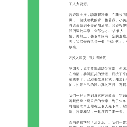
了人力資源。
哲緯跟土撥，騎著腳踏車，在我後面
風，一個扶著我的背，推著我。小美
時還會聽到小美的加油聲。音婷與伊
我們這批車隊，全部也才20多個人
情。再加上，整個車隊有一定的進度
天，我深覺自己是一個『拖油瓶』。
放棄。
※
投入賑災 用力清淤泥
第四天，原本要繼續騎到東部，但因
在南部，參與賑災的活動。而接下來
腳踏車了。已經要放棄的我，知道行
忙，如果自己的體力真的不行，再提
我們一群人先到屏東南州教會，穿戴
著我們坐上鄉公所的卡車，到了佳冬
司機要求車上需有五個人先下車，幫
昕、哲豪和我，一起度過了那一天。
真的是標準的「清淤泥」。我們一走