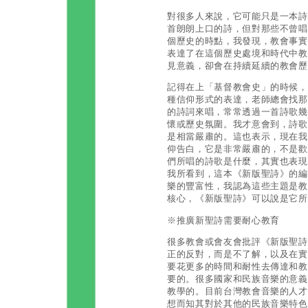
對很多人來說，它可能只是一本詩
首朗朗上口的詩，但對那些不曾唱
個歷史的時點，我發現，教會事實
表達了在這個歷史處境和時代中教
見意義，卻會在持續延續的教會歷
記得在上「基督教會史」的時候，
種信仰形式的表達，老師總會找那
的詩詞來唱，常常透過一首詩歌幾
懷或歷史氛圍。我才意會到，詩歌
是相當嚴肅的。這也表示，現在我
仰告白，它是非常嚴肅的，不是歡
們所唱的詩歌是什麼，其實也表現
我所看到，這本《新版聖詩》的編
樂的豐富性，我認為這些主題是教
核心，《新版聖詩》可以說是它所
※推廣新聖詩需要耐心教育
很多教會或會友會批評《新版聖詩
正的反對，而是不了解，以及在實
要花更多的時間和耐性去傳達和教
要的。很多國家和民族音樂的意義
教學的。目前台灣教會音樂的人才
想而知其對於其他的民族音樂特色