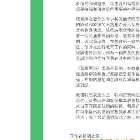
多偏見和優越感，這也是相當需要
需要接觸和傳達這些重要的神學關
我曾經在教會的青少契教他們唱南
的障礙和旋律的不熟悉而表示反感
常有趣且快樂。這些詩歌背後的故
者一個民族悲痛的命運，這些事實
的。因此我認為，在教會第一線的
援，使其在進行教育工作的同時，
經驗也告訴我，作為一個教會的教
真誠地和他們分享我在其中的信仰
《新版聖詩》因為是新的，在教會
但這種辯論和挫折應該把它看作信
論，神學的思想和意識可以重新檢
成對話。
最後我想表達的是，我相當贊同在
現代，這些詩詞和旋律成為教會接
來自不同國家肢體的關懷。我想起
口尚未提出具體的宣教異象和生命
語言，除了幫助我們彼此了解，在
同作者相關文章：