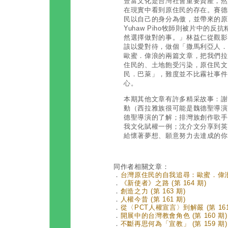
豐富文化是台灣社會重要資產，然
在現實中看到原住民的存在。賽德克青
民以自己的身分為傲，並帶來的原
Yuhaw Piho牧師則被片中的
然選擇做對的事。」林益仁從觀影
該以愛對待，做個「撒馬利亞人．
歐蜜．偉浪的兩篇文章，把我們拉
住民的、土地飽受污染，原住民文
民．巴萊」，難度並不比霧社事件
心。
本期其他文章有許多精采故事：謝
動（西拉雅族很可能是魏德聖導演
德聖導演的了解；排灣族創作歌手
我文化賦權一例；沈介文分享到英
給懷著夢想、願意努力去達成的你
同作者相關文章：
．
台灣原住民的自我追尋：歐蜜．偉浪《編
．
《新使者》之路 (第 164 期)
．
創造之力 (第 163 期)
．
人權今昔 (第 161 期)
．
從〈PCT人權宣言〉到解嚴 (第 161
．
開展中的台灣教會角色 (第 160 期)
．
不斷再思何為「宣教」 (第 159 期)