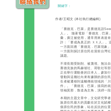
關鍵字：
作者/王昭文
(本社執行總編輯)
「賽德克．巴萊」是賽德克語Seed
人」。 隨著電影「賽德克．巴萊
彙，廣泛被使用，通常用來表達肯
許：「要成為真正的 ＸＸ人」。
一方面回應「賽德克．巴萊現象」
一方面則探討原住民在當前台灣社
議題。
不堪長期受剝削、被蔑視、無法自由
賽德克族的馬赫坡社、荷歌社等部
正在舉行運動會的日本人，參加行
發動與這幾社向來有嫌隙的原住民
生者被遷移到遠離傳統領域的「川
件」。「賽德克．巴萊」描寫的就
領袖莫那．魯道為主角，演繹一段
本期的主題文章中，文化研究學者
族原住民最大的貢獻在於文化賦權
個原住民的形象，站在反抗的位置