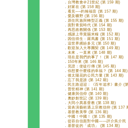
．
台灣教會＠21世紀 (第 159 期)
．
好家在 (第 158 期)
．
看見──約翰福音 (第 157 期)
．
愛及曠野 (第 156 期)
．
原住民族與轉型正義 (第 155 期)
．
面對青貧時代 (第 154 期)
．
再思政教關係 (第 153 期)
．
感謝上帝賞賜米糧 (第 152 期)
．
因信得生：羅馬書 (第 151 期)
．
這世界繽紛多元 (第 150 期)
．
歡迎加入大專團契 (第 149 期)
．
未來，一直來 (第 148 期)
．
現在是我們的事了！ (第 147 期)
．
150年來 (第 146 期)
．
見證：使徒行傳 (第 145 期)
．
你想要什麼樣的幸福？ (第 144 期)
．
後太陽花的公民力量 (第 143 期)
．
忘了我是誰 (第 142 期)
．
民主路迢迢：《百年追求》書介 (第 1
．
普世精神 (第 141 期)
．
健康與信仰 (第 140 期)
．
奧妙創世記 (第 139 期)
．
大同小異基督教 (第 138 期)
．
當表演藝術遇上宗教信仰 (第 137 
．
基督教美學 (第 136 期)
．
中國！中國！ (第 135 期)
．
從容自信面對中國——評介吳介民《第
．
基督徒的「成功」 (第 134 期)