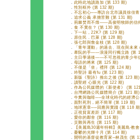
．
此時此地讀路加 (第 133 期)
．
性別框外 (第 132 期)
．
不忘初心──專訪台北市議員徐佳青 (第
．
追求公義 承擔苦難 (第 131 期)
．
荊棘焚而不燬——高俊明牧師的信仰與實
．
食 不實在？ (第 130 期)
．
下一站，22K? (第 129 期)
．
原住民．巴萊 (第 128 期)
．
張七郎與詹金枝 (第 128 期)
．
「青年運動」的過去、現在與未來 (第
．
牽阮的手——浪漫同行獨立路 (第 12
．
主日學過後——不可忽視的青少年信仰教
．
母語的將來 (第 125 期)
．
不僅是「坐」禮拜 (第 124 期)
．
吟聖詩 最有fu (第 123 期)
．
新版《聖詩》推出之後 (第 123 期)
．
讀聖經 心眼光 (第 122 期)
．
作為公民媒體的《新使者》 (第 121
．
台灣網路公民媒體簡介 (第 121 期)
．
牛糞與咖啡──全球化時代的經濟公義 (
．
面對死刑，絕不簡單 (第 119 期)
．
地球憲章──回應與實踐 (第 118 期
．
正視貧富差距 (第 117 期)
．
愛你的鄰舍 (第 116 期)
．
災難與再生 (第 115 期)
．
【美麗島30週年特輯】美麗島‧教會公報
．
憂鬱的光輝十月 (第 114 期)
．
開明的基督徒教育家─林茂生 (第 11