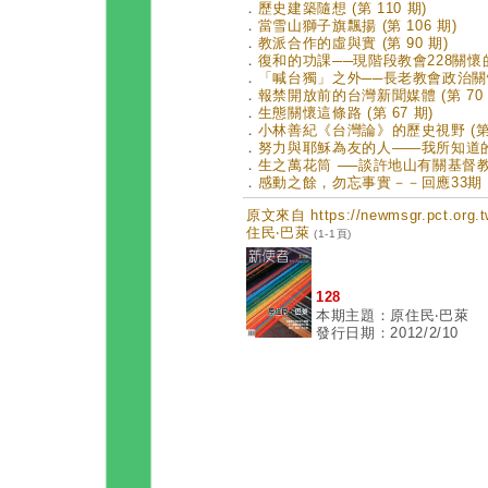
．
歷史建築隨想 (第 110 期)
．
當雪山獅子旗飄揚 (第 106 期)
．
教派合作的虛與實 (第 90 期)
．
復和的功課──現階段教會228關懷的使
．
「喊台獨」之外──長老教會政治關懷的
．
報禁開放前的台灣新聞媒體 (第 70 
．
生態關懷這條路 (第 67 期)
．
小林善紀《台灣論》的歷史視野 (第 
．
努力與耶穌為友的人——我所知道的謝
．
生之萬花筒 ──談許地山有關基督教的小
．
感動之餘，勿忘事實－－回應33期「人
原文來自 https://newmsgr.pct.or
住民‧巴萊
(1-1頁)
128
本期主題：原住民‧巴萊
發行日期：2012/2/10