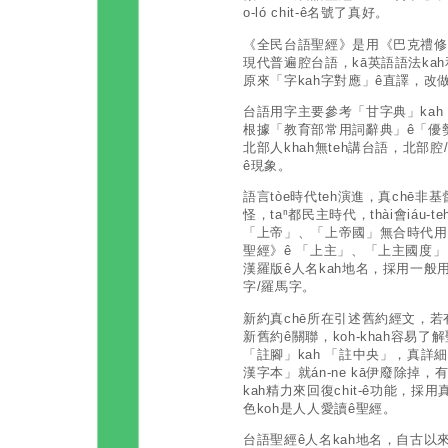
o-ló chit-ê名號了真好。
《全民台語聖經》是用《巴克禮修
現代普遍腔台語，kā英語語法kah
原來「字kah字對應」ê直譯，改
台語用字主要參考「甘字典」ka
根據「教育部常用詞辭典」ê「優勢
北部人khah無teh講台語，北部腔
ê現象。
語言tòe時代teh演進，真chē非
怪，taⁿ都民主時代，thài會iáu-
「上帝」、「上帝國」無合時代用
聖經》ê 「上主」、「上主國度」
漢羅版ê人名kah地名，採用一般
字/羅馬字。
新約真chē所在引述舊約經文，
新舊約ê關聯，koh-khah容易
「註腳」kah 「註中央」，真詳細m
漢字本」就án-ne kā伊廢除
kah精力來回復chit-ê功能，採用
色koh是人人愛讀ê聖經。
台語聖經ê人名kah地名，自古以來