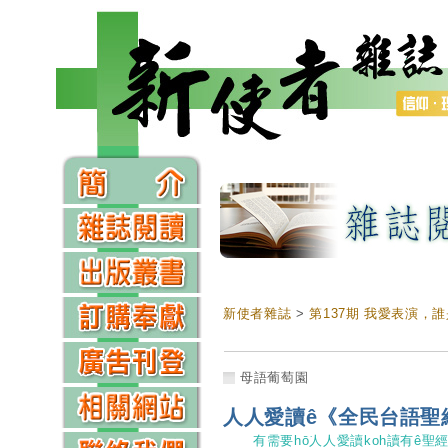
新使者雜誌
>
第137期 我愛表演，
母語葡萄園
人人愛讀ê《全民台語聖
有需要hō͘人人愛讀koh讀有ê聖經