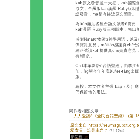
kah原文發音差一大把，kah國
原文，全羅版kah漢羅 Ruby版
語發音，mā是有接近原文讀音。
為tio̍h滿足各種台語文讀者ê
kah漢羅 Ruby版三種版本，先出
感謝幾nā位牧師tī神學用語，以及
供寶貴意見，mātio̍h感謝真c
網路試讀koh提供真chē寶貴意見，
有ê目的。
Chit本革新版ê台語聖經，由李
印，ǹg望今年年底以前ē-tàng出版
版。
編按：本文作者主張 kap（及）
們保留他的用法。
同作者相關文章：
．
人人愛讀ê《全民台語聖經》 (第 13
原文來自 https://newmsgr.pct.or
愛表演，誰是主角？
(74-75頁)