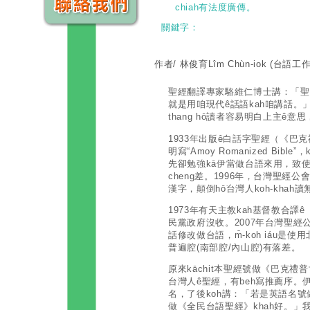
chiah有法度廣傳。
關鍵字：
作者/ 林俊育Lîm Chùn-iok
(台語工作
聖經翻譯專家駱維仁博士講：「聖
就是用咱現代ê話語kah咱講話。」
thang hō͘讀者容易明白上主ê意
1933年出版ê白話字聖經（《巴
明寫“Amoy Romanized Bib
先卻勉強kā伊當做台語來用，致使
cheng差。1996年，台灣聖經公
漢字，顛倒hō͘台灣人koh-khah讀
1973年有天主教kah基督教合譯ê 《
民黨政府沒收。2007年台灣聖經
話修改做台語，m̄-koh iáu是使
普遍腔(南部腔/內山腔)有落差。
原來kāchit本聖經號做《巴克禮
台灣人ê聖經，有beh寫推薦序。
名，了後koh講：「若是英語名號做“Co
做《全民台語聖經》khah好。」我t