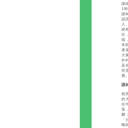
謝
1
謝
認
人
緯
往
端
本
著
大
外
及
所
應
謝
然
的
往
落
腳
「
晚