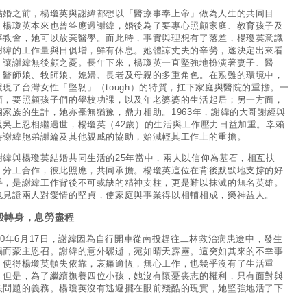
結婚之前，楊瓊英與謝緯都想以「醫療事奉上帝」做為人生的共同目
。楊瓊英本來也曾答應過謝緯，婚後為了要專心照顧家庭、教育孩子及
事教會，她可以放棄醫學。而此時，事實與理想有了落差，楊瓊英意識
謝緯的工作量與日俱增，鮮有休息。她體諒丈夫的辛勞，遂決定出來看
，讓謝緯無後顧之憂。長年下來，楊瓊英一直堅強地扮演著妻子、醫
、醫師娘、牧師娘、媳婦、長老及母親的多重角色。在艱難的環境中，
展現了台灣女性「堅韌」（tough）的特質，扛下家庭與醫院的重擔。一
面，要照顧孩子們的學校功課，以及年老婆婆的生活起居；另一方面，
個家族的生計，她亦毫無猶豫，鼎力相助。1963年，謝緯的大哥謝經與
親吳上忍相繼過世，楊瓊英（42歲）的生活與工作壓力日益加重。幸賴
時謝緯胞弟謝綸及其他親戚的協助，始減輕其工作上的重擔。
謝緯與楊瓊英結婚共同生活的25年當中，兩人以信仰為基石，相互扶
，分工合作，彼此照應，共同承擔。楊瓊英這位在背後默默地支撐的好
手，是謝緯工作背後不可或缺的精神支柱，更是難以抹滅的無名英雄。
也見證兩人對愛情的堅貞，使家庭與事業得以相輔相成，榮神益人。
毅轉身，息勞盡程
970年6月17日，謝緯因為自行開車從南投趕往二林救治病患途中，發生
禍而蒙主恩召。謝緯的意外驟逝，宛如晴天霹靂。這突如其來的不幸事
，使得楊瓊英頓失依靠，哀痛逾恆，無心工作，也幾乎沒有了生活重
。但是，為了繼續撫養四位小孩，她沒有懷憂喪志的權利，只有面對與
決問題的義務。楊瓊英沒有逃避擺在眼前殘酷的現實，她堅強地活了下
。