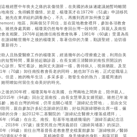
到這種經歷中年喪夫之痛的哀傷情景，在美國的表妹遂建議她暫時離開
心地南投，免得觸景傷情。於是，楊瓊英才在1972年（51歲）申請移民
國。她先在東岸紐約調養身心，不久，再搬到西岸加州佛立蒙
Fremont）地區，與兩個兒子同住，並在當地教會禮拜，參加各項教會
動。雖然身處異鄉，楊瓊英仍然每年會回台灣一段時間，與親人及南投
會會友相聚。1976年起她擔任南投教會執事，1981年（60歲）受選為長
。在謝緯離世幾年之後的楊瓊英，靠著信仰的力量，勤讀聖經，迫切禱
，重新得力 。
於助人且熱愛醫療工作的楊瓊英，經過幾年的心理療癒之後，利用自美
台的短暫時間，重新拾起聽診器，在長女婿汪清醫師於南投所開設的
中心診所」幫忙看診。她與丈夫謝緯一樣，善待病人，視病猶親。及至
991年（70歲）卸任南投教會長老的同時，她也卸下白袍，正式從職場上
休。但是，她的晚年生活，多采多姿，散發生命的熱力，溫暖周邊的
。她明瞭如何留住生命美好的時光。
休之後的30年裡，楊瓊英每年在美國、台灣兩地之間奔走，陪伴親人。
到2015年（94歲）回台定居南投，由長女慧華及女婿照顧。雖然已年逾
0高齡，她在台灣的時候，仍常去關心埔里「謝緯紀念營地」，並由女兒
華陪同，親自參加許多紀念謝緯的活動，好似與謝緯聯袂出席一樣，儼
謝緯的分身：如2012年二基醫院的「謝緯紀念醫療大樓落成禮拜」、
016年（95歲）在台北、南投、彰基等地連續幾場的「謝緯百歲紀念活
」、2018年（97歲）接受民視台灣演義節目《謝緯與埔基》的採訪、
020年（99歲）前往台灣基督長老教會歷史檔案館參加「謝緯牧師／醫師
世50週年紀念展」……。其精神奕奕、身手矯健的身影；和藹可親、笑