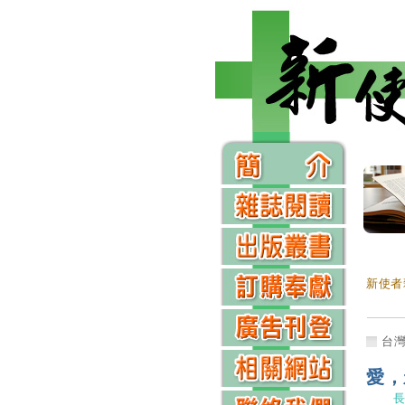
新使者
台
愛，