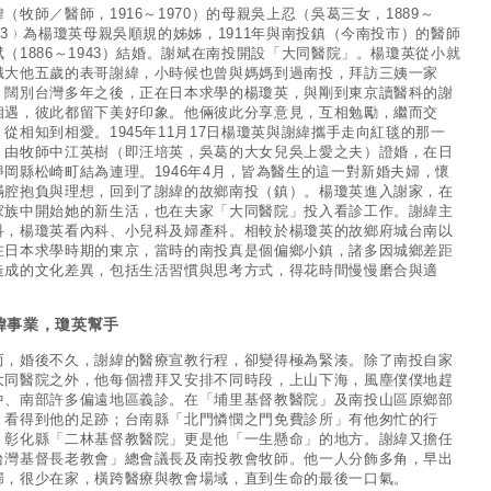
緯（牧師／醫師，1916～1970）的母親吳上忍（吳葛三女，1889～
963﹚為楊瓊英母親吳順規的姊姊，1911年與南投鎮（今南投市）的醫師
斌（1886～1943）結婚。謝斌在南投開設「大同醫院」。楊瓊英從小就
識大他五歲的表哥謝緯，小時候也曾與媽媽到過南投，拜訪三姨一家
。闊別台灣多年之後，正在日本求學的楊瓊英，與剛到東京讀醫科的謝
相遇，彼此都留下美好印象。他倆彼此分享意見，互相勉勵，繼而交
，從相知到相愛。1945年11月17日楊瓊英與謝緯攜手走向紅毯的那一
，由牧師中江英樹（即汪培英，吳葛的大女兒吳上愛之夫）證婚，在日
靜岡縣松崎町結為連理。1946年4月，皆為醫生的這一對新婚夫婦，懷
滿腔抱負與理想，回到了謝緯的故鄉南投（鎮）。楊瓊英進入謝家，在
家族中開始她的新生活，也在夫家「大同醫院」投入看診工作。謝緯主
科，楊瓊英看內科、小兒科及婦產科。相較於楊瓊英的故鄉府城台南以
在日本求學時期的東京，當時的南投真是個偏鄉小鎮，諸多因城鄉差距
造成的文化差異，包括生活習慣與思考方式，得花時間慢慢磨合與適
。
緯事業，瓊英幫手
而，婚後不久，謝緯的醫療宣教行程，卻變得極為緊湊。除了南投自家
大同醫院之外，他每個禮拜又安排不同時段，上山下海，風塵僕僕地趕
中、南部許多偏遠地區義診。在「埔里基督教醫院」及南投山區原鄉部
，看得到他的足跡；台南縣「北門憐憫之門免費診所」有他匆忙的行
；彰化縣「二林基督教醫院」更是他「一生懸命」的地方。謝緯又擔任
台灣基督長老教會」總會議長及南投教會牧師。他一人分飾多角，早出
歸，很少在家，橫跨醫療與教會場域，直到生命的最後一口氣。