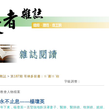
雜誌
>
第187期 哥林多前書：ㄞˋ鄰ㄞˋ祢
字級調整：
灣教會人物檔案
永不止息——楊瓊英
長年下來，楊瓊英一直堅強地扮演著妻子、醫師、醫師娘、牧師娘、媳婦、