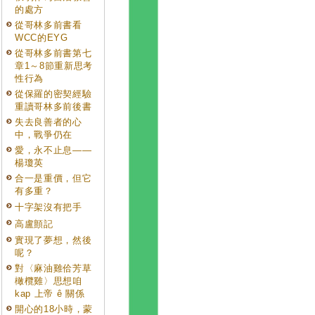
的處方
從哥林多前書看
WCC的EYG
從哥林多前書第七
章1～8節重新思考
性行為
從保羅的密契經驗
重讀哥林多前後書
失去良善者的心
中，戰爭仍在
愛，永不止息——
楊瓊英
合一是重價，但它
有多重？
十字架沒有把手
高盧顫記
實現了夢想，然後
呢？
對〈麻油雞佮芳草
橄欖雞〉思想咱
kap 上帝 ê 關係
開心的18小時，蒙