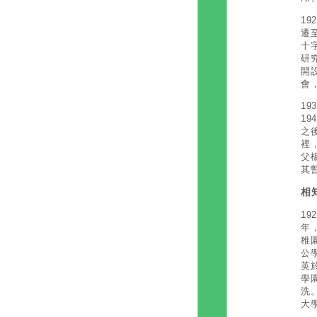
1
遷
十
研
開
會
1
1
之
裡
父
其
相
1
年
稚
公
英
學
洗
大