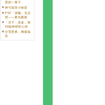
恩的一輩子
神弓箭與小樹苗
PSF「拼圖」生活
營——要先撕裂
「共下，坐桌」第
59屆神研班心得
分享恩典，傳揚福
音