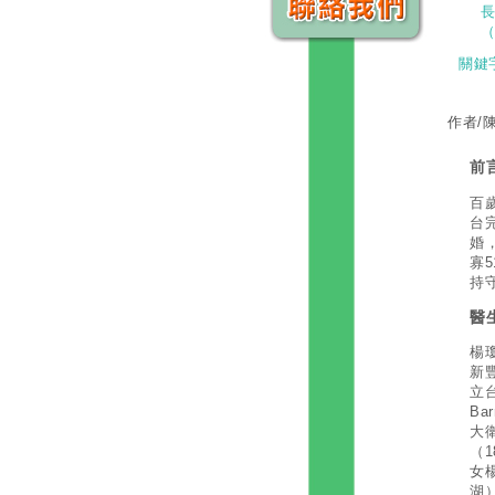
（
關鍵
作者/
前
百
台
婚
寡
持
醫
楊瓊
新
立台
B
大衛
（1
女
湖