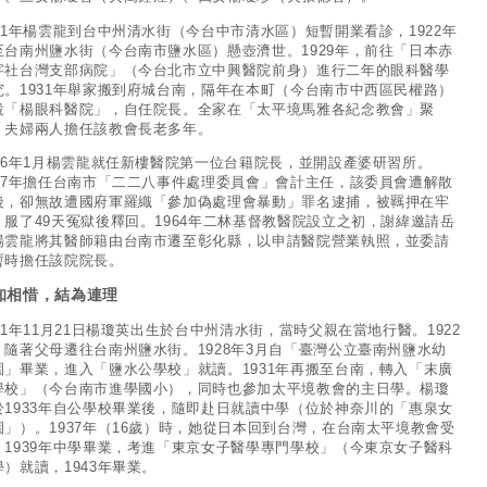
921年楊雲龍到台中州清水街（今台中市清水區）短暫開業看診，1922年
至台南州鹽水街（今台南市鹽水區）懸壺濟世。1929年，前往「日本赤
字社台灣支部病院」（今台北市立中興醫院前身）進行二年的眼科醫學
究。1931年舉家搬到府城台南，隔年在本町（今台南市中西區民權路）
設「楊眼科醫院」，自任院長。全家在「太平境馬雅各紀念教會」聚
，夫婦兩人擔任該教會長老多年。
936年1月楊雲龍就任新樓醫院第一位台籍院長，並開設產婆研習所。
947年擔任台南市「二二八事件處理委員會」會計主任，該委員會遭解散
後，卻無故遭國府軍羅織「參加偽處理會暴動」罪名逮捕，被羈押在牢
，服了49天冤獄後釋回。1964年二林基督教醫院設立之初，謝緯邀請岳
楊雲龍將其醫師籍由台南市遷至彰化縣，以申請醫院營業執照，並委請
暫時擔任該院院長。
知相惜，結為連理
921年11月21日楊瓊英出生於台中州清水街，當時父親在當地行醫。1922
，隨著父母遷往台南州鹽水街。1928年3月自「臺灣公立臺南州鹽水幼
園」畢業，進入「鹽水公學校」就讀。1931年再搬至台南，轉入「末廣
學校」（今台南市進學國小），同時也參加太平境教會的主日學。楊瓊
於1933年自公學校畢業後，隨即赴日就讀中學（位於神奈川的「惠泉女
園」）。1937年（16歲）時，她從日本回到台灣，在台南太平境教會受
。1939年中學畢業，考進「東京女子醫學專門學校」（今東京女子醫科
學）就讀，1943年畢業。