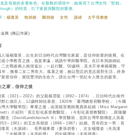
長老及母親的多重角色。在艱難的環境中，她展現了台灣女性「堅韌」
tough）的特質，扛下家庭與醫院的重擔。
字：
楊瓊英
牧師娘
醫師娘
女性
謝緯
太平境教會
陳金興
(傳記作家)
言
歲人瑞楊瓊英，出生於日治時代台灣醫生家庭，是信仰前輩的後裔。在
完成小學教育之後，負笈東瀛，就讀中學與醫學院。在日本與謝緯結
，二次戰後兩人相偕返台，一起行醫。50歲時，其夫不幸車禍罹難，守
51年，撫養二女二男長大。孤寡之後，她以堅忍的意志面對生活，終身
守基督信仰，展現豐沛的生命力，譜出台灣一世紀令人懷念的篇章。
生之家，信仰之後
英（1921～2022）的父親楊雲龍（1892～1974），日治時代台南州
豐郡仁德庄人，12歲時歸信基督。1920年「臺灣總督府醫學校」（今國
灣大學醫學院）畢業之後，由英籍宣教師萬真珠姑娘（Miss Margaret
arnett）介紹到「英立彰化基督教醫院」（今彰化基督教醫院），跟隨蘭
醫生（DavidLandsborouh Ⅲ）學習醫術，並與台灣早期傳道人吳葛
853～1901）的五女吳順規（1896～1987）結婚。育有四女一男：長
楊瓊英（夫謝緯）、長男楊東傑（妻張碧香）、次女楊瓊姿（夫吳溪
）、三女楊瓊音（夫高銓煙）、四女楊瓊珍（夫張德香）。