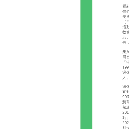
看
傷
美
（
活
教
老
告
樂
回
「
1
退
人
退
直
9
慧
然
2
動
2
別