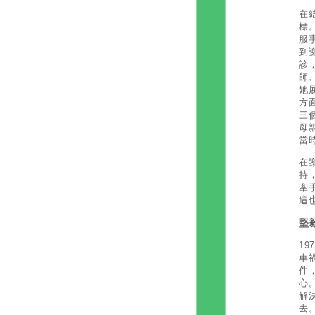
在
標
服
到
診
師
她
方
三
母
當
在
持
牽
這
堅
1
車
件
心
解
去