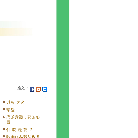
推文：
以ㄞˋ之名
摯愛
痛的身體，花的心
靈
什 麼 是 愛 ？
軟弱作為醫治教會