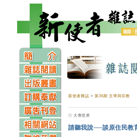
新使者雜誌
>
第36期 文學與宗教
大專世界
請聽我說──談原住民教