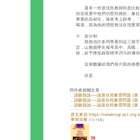
還有一些原住民教師則是比較希
但在現實中他們仍受到挫折。像拉
畢業的高材生，後來考上師專，「
喝酒，因為他的理想無法在現實環
※ 加分制
我相信許多同學看到這三個字時
定，山胞籍學生報考高中、高職，
校，給予降低錄取標準25%的優
這個數據給我們很片面的感覺
但是
同作者相關文章：
．
請聽我說──談原住民教育問題 (第 3
．
請聽我說──談原住民教育問題 (第 3
．
請聽我說──談原住民教育問題 (第 3
原文來自 https://newmsgr.pct.or
學與宗教
(73-78頁)
36