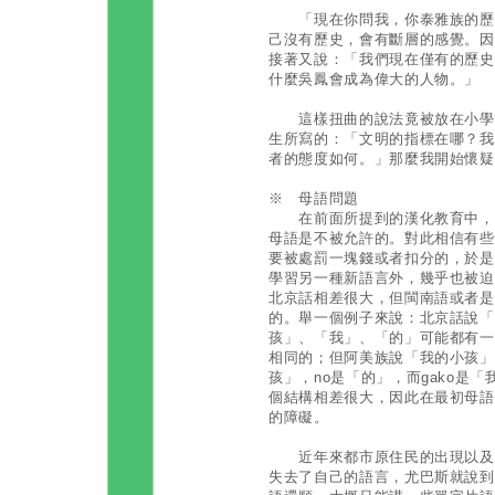
「現在你問我，你泰雅族的歷史
己沒有歷史，會有斷層的感覺。因
接著又說：「我們現在僅有的歷史
什麼吳鳳會成為偉大的人物。」
這樣扭曲的說法竟被放在小學教
生所寫的：「文明的指標在哪？我
者的態度如何。」那麼我開始懷疑
※ 母語問題
在前面所提到的漢化教育中，有
母語是不被允許的。對此相信有些
要被處罰一塊錢或者扣分的，於是
學習另一種新語言外，幾乎也被迫
北京話相差很大，但閩南語或者是
的。舉一個例子來說：北京話說「
孩」、「我」、「的」可能都有一
相同的；但阿美族說「我的小孩」是Wa
孩」，no是「的」，而gako是
個結構相差很大，因此在最初母語
的障礙。
近年來都市原住民的出現以及長
失去了自己的語言，尤巴斯就說到