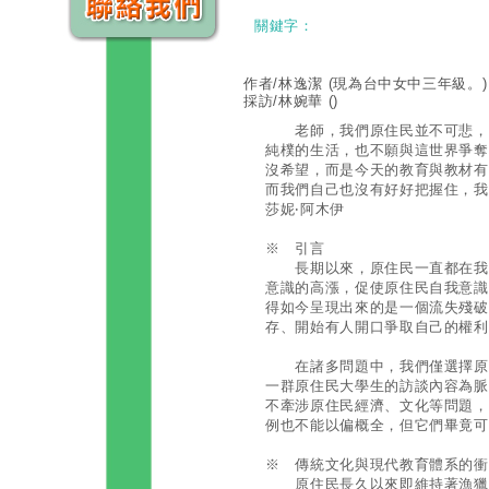
關鍵字：
作者/林逸潔
(現為台中女中三年級。)
採訪/林婉華
()
老師，我們原住民並不可悲，也
純樸的生活，也不願與這世界爭奪
沒希望，而是今天的教育與教材有
而我們自己也沒有好好把握住，我
莎妮‧阿木伊
※ 引言
長期以來，原住民一直都在我們
意識的高漲，促使原住民自我意識
得如今呈現出來的是一個流失殘破
存、開始有人開口爭取自己的權利
在諸多問題中，我們僅選擇原住
一群原住民大學生的訪談內容為脈
不牽涉原住民經濟、文化等問題，
例也不能以偏概全，但它們畢竟可
※ 傳統文化與現代教育體系的衝
原住民長久以來即維持著漁獵的