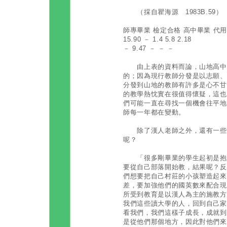
（採自瞿海源 1983B.59）
師專畢業 檢定合格 高中畢業 代
15.90 － 1.4 5.8 2.18
－ 9.47 － － －
由上表的資料而論，山地高中教
的；因為現行教師分發是以志願、
分發到山地的教師有許多是心不甘
的教學熱忱實在很值得懷疑，這也
們可能一直在尋找一個機會往平地
師每一年都在變動。
除了漢人老師之外，還有一些原
呢？
「很多剛畢業的學生起初是抱著
要從自己部落開始教，結果呢？反
們想要把自己村莊的小孩塑造起來
差，要加強他們的國英數來配合現
所受到教育是以漢人為主的施教方
我們這些讀大學的人，回到自己家
看我們，我們這樣子成長，成就到
是從他們那個地方，因此對他們來