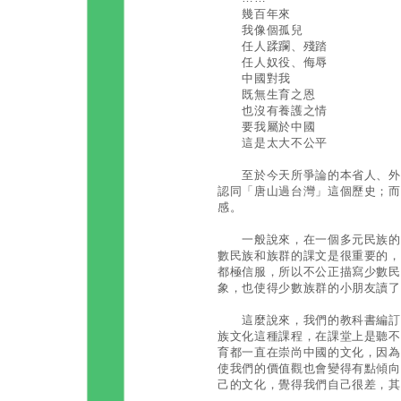
幾百年來
我像個孤兒
任人蹂躝、殘踏
任人奴役、侮辱
中國對我
既無生育之恩
也沒有養護之情
要我屬於中國
這是太大不公平
至於今天所爭論的本省人、外省
認同「唐山過台灣」這個歷史；而
感。
一般說來，在一個多元民族的現
數民族和族群的課文是很重要的，
都極信服，所以不公正描寫少數民
象，也使得少數族群的小朋友讀了
這麼說來，我們的教科書編訂是
族文化這種課程，在課堂上是聽不
育都一直在崇尚中國的文化，因為
使我們的價值觀也會變得有點傾向
己的文化，覺得我們自己很差，其