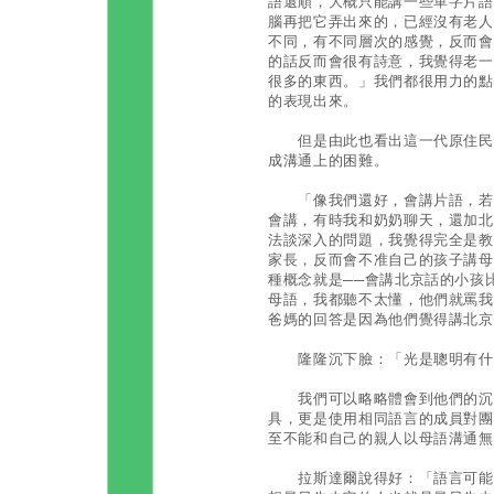
語還順，大概只能講一些單字片語
腦再把它弄出來的，已經沒有老人
不同，有不同層次的感覺，反而會
的話反而會很有詩意，我覺得老一
很多的東西。」我們都很用力的點
的表現出來。
但是由此也看出這一代原住民和
成溝通上的困難。
「像我們還好，會講片語，若是
會講，有時我和奶奶聊天，還加北
法談深入的問題，我覺得完全是教
家長，反而會不准自己的孩子講母
種概念就是──會講北京話的小孩
母語，我都聽不太懂，他們就罵我
爸媽的回答是因為他們覺得講北京
隆隆沉下臉：「光是聰明有什
我們可以略略體會到他們的沉重
具，更是使用相同語言的成員對團
至不能和自己的親人以母語溝通無
拉斯達爾說得好：「語言可能也