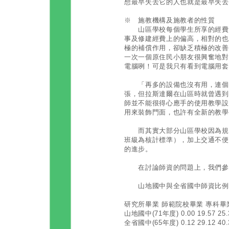
想最早失去它的人也就是最早失去
※ 施教機構及施教者的性質
山區學校每個學生所享的經費總
事及修建經費上的偏高，相對的也
極的補償作用，卻缺乏積極的改善
一次一個原住民小朋友很興奮地對
電腦咧！可是我只有看到電腦用套
「再多的設備也沒有用，連個氯
張，但拉斯達爾在山區時就曾遇到
師並不能很得心應手的使用教學設
用來裝飾門面，也許有全新的教學
而其實大部分山區學校因為規模
班級為核計標準），加上交通不便
的進步。
在討論師資的問題上，我們參
山地國中與全省國中師資比例
研究所畢業 師範院校畢業 專科畢
山地國中(71年度) 0.00 19.57 25.3
全省國中(65年度) 0.12 29.12 40.3