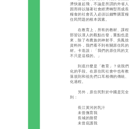
濟快速起飛，不論是所謂的外省人
因而得以隨著社會經濟轉型而成長
糧食的社會丟入必須以錢幣購置糧
住民問題的根本因素。
在教育上，所有的教材、課程、
部皆以漢人的觀點出發，重點也是
來，除了布農族的神射手、吳鳳捨
資料外，我們看不到有關原住民的
材。卡造說：「我們的原住民的文
不只是這樣的。」
到底什麼是「教育」？依我們粗
化的手段。在原住民社會中也有教
落規則和祖先們口耳相傳的傳統、
化過程。
另外，原住民對於中國是完全沒
到：
長江黃河的乳汁
未曾撫育我
長城的胳臂
未曾庇護我
……