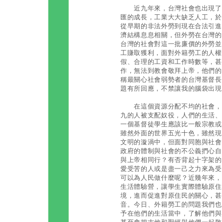
近九年來，台灣社會也出現了一
匯的成長，工業大大缺乏人工，於
從早期的非法外勞到現在合法引進
濟結構息息相關，但外勞在台灣的
台灣的社會對這一批廉價的外勞並
工賺取獲利，面對外籍勞工的人權
假、合理的工資和工作時數等，甚
作，無法到教會敬拜上帝，他們的
稱最關心社會弱勢者的台灣基督長
題有所回應，不禁讓我的腦袋出現
在這個資源分配不均的社會，十
九的人被支配奴役，人們的生活、
一個基督徒學生應該比一般宗教或
雖然外面的世界五光十色，雖然現
文明的漩渦中，但面對同胞與社會
政府的體制與社會的不公義捫心自
與上帝相同行？有否背起十字架的
愛受苦的人或是盡一己之力來為受
可以為人民做什麼呢？近幾年來，
生活體驗營，讓學生實際體驗原住
境，進而促進對原住民的關心，甚
音。今日、外籍勞工的問題我們也
予在他們的生活當中，了解他們與