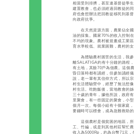
相當受到排擠，甚至連基督徒學生
建置教會，也必須經過回教徒的同
府也會想辦法把回教徒移民到基督
向政府抗爭。
在天然資源方面，農業佔全國6
油的採集。國家70%的收入控制
不均的現象。農村被規畫成工業區
育水準較低、就業困難，農村的女
為體驗農村困苦的生活，我參加
離SALATIGA約有十分鐘的路程
有土地，其餘70戶為佃農。這個
昏日落時都有誦經，但參加誦經儀
說，老一輩有其信仰方式，所以宗
村生活體驗營中，經歷了無法想像
村生活。吃飽飯後，當地教會的姊
三十歲的青年，據他所說，政府有
里聚會，有一些固定的聚會，小型
個月一次。每個小組有十個家庭，
要錢時可以標會，成為急難救助的
這個農村是個貧困的地區，所以
工、竹編，或是到其他村莊幫忙農
收入為5000Rp，約為台幣71