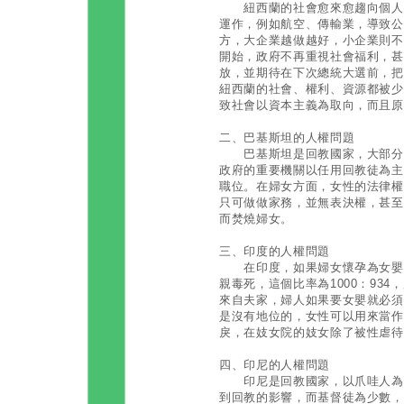
紐西蘭的社會愈來愈趨向個人主
運作，例如航空、傳輸業，導致公
方，大企業越做越好，小企業則不
開始，政府不再重視社會福利，甚
放，並期待在下次總統大選前，把
紐西蘭的社會、權利、資源都被少
致社會以資本主義為取向，而且原
二、巴基斯坦的人權問題
巴基斯坦是回教國家，大部分是
政府的重要機關以任用回教徒為主
職位。在婦女方面，女性的法律權
只可做做家務，並無表決權，甚至
而焚燒婦女。
三、印度的人權問題
在印度，如果婦女懷孕為女嬰者
親毒死，這個比率為1000：93
來自夫家，婦人如果要女嬰就必須
是沒有地位的，女性可以用來當作
戾，在妓女院的妓女除了被性虐待
四、印尼的人權問題
印尼是回教國家，以爪哇人為主
到回教的影響，而基督徒為少數，