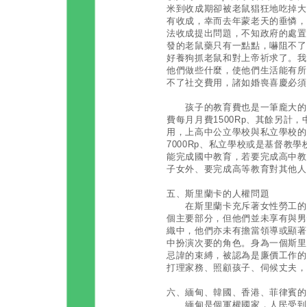
米到收成期卻被老鼠猖狂地吃掉大
有收成，幸而去年蒙老天的垂憐，
法收成提出問題，不知政府的處置
發的老鼠藥只有一點點，嚇阻不了
好養狗抓老鼠和對上帝祈求了。我
他們做些什麼，使他們生活能有所
不了社交費用，諸如婚喪喜慶必須
孩子的教育費也是一筆龐大的費
費每月月費1500Rp、其餘另計
用，上高中公立學校與私立學校的
7000Rp、私立學校或是基督教學
能完成國中教育，若要完成高中教
子女外、要完成高等教育對其他人
五、斯里蘭卡的人權問題
在斯里蘭卡充斥著女性勞工的問
個主要部分，但他們並未享有與男
織中，他們亦未有擔當領導或顯著
中扮演次要的角色。身為一個斯里
忌諱的束縛，被認為是廉價工作的
打理家務、照顧孩子、伺候丈夫，
六、緬甸、韓國、香港、菲律賓的
緬甸是個軍權國家，人民受到軍