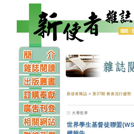
新使者雜誌
>
第37期 教會流行趨勢
大專世界
世界學生基督徒聯盟(WSCF
權報告