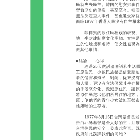
民就失去民主。韓國的慰安婦事件
背負歷史的傷痕，甚至至今。韓國
無法決定重大事件、甚至還受家庭
面臨1997年香港人民沒有自主權
菲律賓的原住民種族的歧視、勞
地、半封建制度文化產物、女性是
主的性騷擾和虐待，使女性被視為
做其他事情。
■結論－－心得
經過25天的討論會議和生活體
工原住民、少數民族都是倍受壓迫
者的侵害和殖民、剝削，從來沒有
和人權，更沒有立法保障其生存權
的手段來分化、毀滅原住民，讓原
將原住民趕出他們所居住的地方，
庫，使他們的青年少女被迫至都市
延殘喘的生存著。
1977年8月16日台灣基督長
告白耶穌基督是全人類的主，且確
台灣住民的安全，發表此宣言。既
政府如此蹂躪我們的同胞？