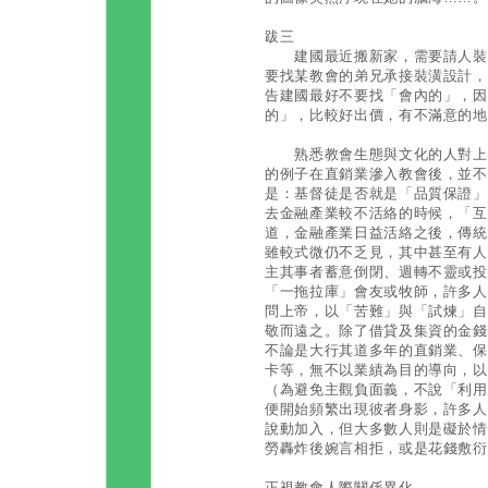
跋三
建國最近搬新家，需要請人裝潢
要找某教會的弟兄承接裝潢設計，
告建國最好不要找「會內的」，因
的」，比較好出價，有不滿意的地
熟悉教會生態與文化的人對上述
的例子在直銷業滲入教會後，並不
是：基督徒是否就是「品質保證」
去金融產業較不活絡的時候，「互
道，金融產業日益活絡之後，傳統
雖較式微仍不乏見，其中甚至有人
主其事者蓄意倒閉、週轉不靈或投
「一拖拉庫」會友或牧師，許多人
問上帝，以「苦難」與「試煉」自
敬而遠之。除了借貸及集資的金錢
不論是大行其道多年的直銷業、保
卡等，無不以業績為目的導向，以
（為避免主觀負面義，不說「利用
便開始頻繁出現彼者身影，許多人
說動加入，但大多數人則是礙於情
勞轟炸後婉言相拒，或是花錢敷衍
正視教會人際關係異化