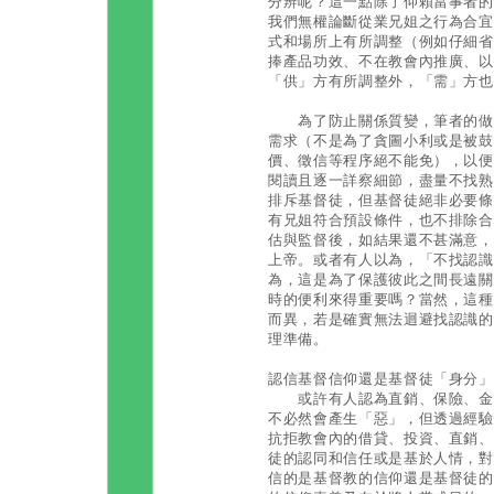
分辨呢？這一點除了仰賴當事者的
我們無權論斷從業兄姐之行為合宜
式和場所上有所調整（例如仔細省
捧產品功效、不在教會內推廣、以
「供」方有所調整外，「需」方也
為了防止關係質變，筆者的做法
需求（不是為了貪圖小利或是被鼓
價、徵信等程序絕不能免），以便
閱讀且逐一詳察細節，盡量不找熟
排斥基督徒，但基督徒絕非必要條
有兄姐符合預設條件，也不排除合
估與監督後，如結果還不甚滿意，
上帝。或者有人以為，「不找認識
為，這是為了保護彼此之間長遠關
時的便利來得重要嗎？當然，這種
而異，若是確實無法迴避找認識的
理準備。
認信基督信仰還是基督徒「身分」
或許有人認為直銷、保險、金融
不必然會產生「惡」，但透過經驗
抗拒教會內的借貸、投資、直銷、
徒的認同和信任或是基於人情，對
信的是基督教的信仰還是基督徒的