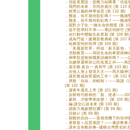
．
信徒老實說：從權力結構看「信徒皆祭司
．
我們的未來，共同的責任 (第 110 
．
經濟公義的神學省思 (第 110 期)
．
難道，你不期待彩虹嗎？一一魏德聖與「
．
難道，你不期待彩虹嗎？一一魏德聖與「
．
面對少子化:一種生命的態度 (第 109
．
從不想孕到不孕——專訪何師竹 (第 1
．
在行動中體驗生命更新 (第 108 期)
．
成為門徒！建構宣教典範 (第 107 
．
哈姆雷特的抉擇 (第 106 期)
．
「美麗新世界」抑或「新天新地」？—
．
另類教育——尋回生命的希望與轉化 (
．
神學院是牧師職業訓練所嗎？——訪台神
．
在總舉選舉與公民投票之外——再思公
．
真宗教‧真合一‧真和平 (第 103 期)
．
在他人身上發現天主——馬天賜神父的宗
．
讓音樂成為聖靈的工作！ (第 102 
．
掙脫「自由」的轄制！——我讀《
(第 102 期)
．
讓青年遇見上帝 (第 101 期)
．
反映時代精神的「新」使者——100期
．
參與，才能帶來改變！ (第 100 期)
．
編‧讀交心談未來 (第 100 期)
．
誰能力挽媒體狂瀾? (第 99 期)
．
目錄s/ (第 99 期)
．
困難的自由——道德危機下的信仰微聲 
．
基督徒＝品質保證？——兼談教會人際
．
課本沒有教的事--建構台灣歷史的主體性