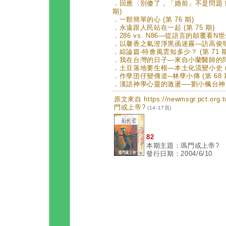
．
回應〈別傻了，「婚前」不是問題！〉
期)
．
一顆簡單的心 (第 76 期)
．
永遠跟人民站在一起 (第 75 期)
．
286 vs. N86—從語言的顛覆看N世代
．
以馨香之氣澄淨黑函迷霧—訪高俊明牧師
．
綜論篇-特會風雲知多少？ (第 71 期
．
我在台灣的日子—來自小蘭醫師的問候 
．
土豆落地要生根—本土化流變小史 (第
．
作孽囝仔變傳道─林孽小傳 (第 68 
．
漢語神學心靈的激盪──劉小楓台神座談
原文來自 https://newmsgr.pct.or
門或上帝?
(14-17頁)
82
本期主題：瑪門或上帝?
發行日期：2004/6/10