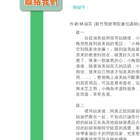
關鍵字：
作者/林淑芬
(新竹聖經學院兼任講師)
跋一
自從淑美姐和張哥結婚後，小梅
晚突然接到淑美姐的電話：「小梅
空到我家坐坐嘛！」聽到淑美姐親
原來的教會到現在，確實好久沒有
應了。懷著一顆敘舊的心，小梅期
過後，隨著淑美姐高亢的語調，小
相信，後來自己用過才知道真的很
用……」，整個晚上淑美姐不斷重
到廚房用品，可說是應有盡有，這
興未艾之勢，小梅為求盡快脫身，
皇而逃，草草告退。
跋二
禮拜結束後，阿惠正想回家卻在
姐妹們聚在一起，不知在討論些什
銷的姐妹正在為其他姐妹做產品介
但此刻卻有種時空錯置的感覺，看
得帶著滿肚子的問號回家，究竟聖
的圖像突然浮現在她的腦海……。