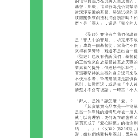
的信仰真義乃在於將人當成目的，
基督，那麼，這些行為是否能幫助
當潔淨聖殿的基督、勝過試探的基
肢體關係來創造利潤會讚許嗎？如
麼？是「罪人」，還是「完全的人
《聖經》並沒有向我們保證得救
是「罪人中的罪魁」，祈克果不敢
何」成為一個基督徒，當我們不自
來得有保障時，難道不是出自一種
《聖經》也沒有告訴我們，基督徒
的正當性來自於基督徒基於天職的
業素養的提升，但經驗告訴我們，
否還要堅持以主觀的身分認同來取
不便推卻者，筆者建議還是謹慎保
原則，知難而退，或是先「小人後
清楚才不會有後話，一時當「小人
「鄰人」是誰？該怎麼「愛」？
「其實購買商品本是一件簡單的Ye
是當一件單純的邏輯思考被一層人
就可以處理的，更何況在教會裡又
購買真成了『愛心關懷』的檢測劑
結……。」（《女宣》第348期，
形，姐妹們感受特別深刻，因為在