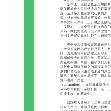
基本上，這些現象所呈現的共同
慣使用教會人際關係或場所從事商
感，讓許多人在毫無戒心的情形下
資；或者相信基督徒更甚於「外邦
做事比較有保障；三、唯恐直接拒
「沒愛心」，會傷害自己在教會的
原為：我們到底為什麼來到教會？
不同？基督徒真的比外邦人值得信
每個基督徒都知道來教會是為了
上帝面前是因為我們都是罪人，教
體，因此團契中的肢體互動關係，
際關係最大的差異在於，藉著認識
而互相接納、幫補，在軟弱的人身
說教會人際關係建立的基礎是上帝
成的群體或個人生命逐漸邁向滿全
關係在商業大旗的籠罩下，原本為
於不遭到「異化」
（alienation），在這異化
成為達致目的（業績）的工具，正
而非手段」的背反中。
或許有人會認為，這些商業運作
姐妹的目的，業績只是附加價值，