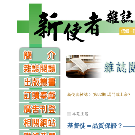
新使者雜誌
>
第82期 瑪門或上帝?
本期主題
基督徒＝品質保證？—