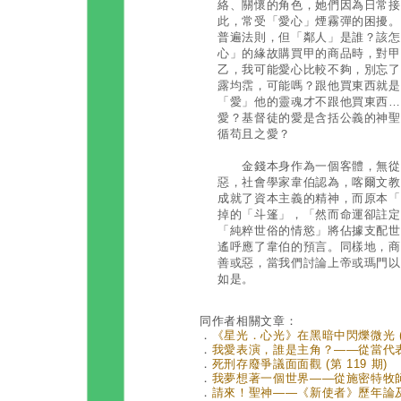
絡、關懷的角色，她們因為日常接
此，常受「愛心」煙霧彈的困擾。
普遍法則，但「鄰人」是誰？該怎
心」的緣故購買甲的商品時，對甲
乙，我可能愛心比較不夠，別忘了
露均霑，可能嗎？跟他買東西就是
「愛」他的靈魂才不跟他買東西…
愛？基督徒的愛是含括公義的神聖
循苟且之愛？
金錢本身作為一個客體，無從產
惡，社會學家韋伯認為，喀爾文教
成就了資本主義的精神，而原本「
掉的「斗篷」，「然而命運卻註定
「純粹世俗的情慾」將佔據支配世
遙呼應了韋伯的預言。同樣地，商
善或惡，當我們討論上帝或瑪門以
如是。
同作者相關文章：
．
《星光．心光》在黑暗中閃爍微光 (第
．
我愛表演，誰是主角？——從當代表演文
．
死刑存廢爭議面面觀 (第 119 期)
．
我夢想著一個世界——從施密特牧師來台
．
請來！聖神——《新使者》歷年論及「