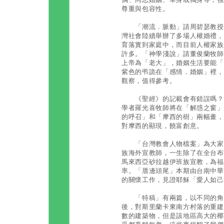
尊重與包容性。
「潮流．脈動」請周碧瑟教授寫
灣社會陸續舉辦了多場人權婚禮，
育落實到家庭中，而目前人權家族
許多。「神學淺說」請董俊蘭牧師
上帝為「老大」，婚姻生活要能「
紫色的弔詭在「感情．婚姻」裡，
觀察，值得參考。
《聖經》的記載會有錯誤嗎？為
學者羅光喜牧師將在「解惑之窗」
的呼召」和「摩西的樹」兩幅畫，
對摩西的顯現，饒富創意。
「台灣教會人物檔案」為大家介
族海外宣教師，一生除了在全台布
馬來西亞砂拉越伊班族宣教，為福
率。「厝邊頭尾」本期由台南中華
的關懷工作，見證耶穌「愛人如己
「特稿」有兩篇，以不同的角度
後，對斯里蘭卡東南方村落的重建
數的建築物，但是該地區高大的椰