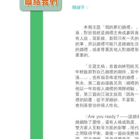
關鍵字：
本期主題「我的夢幻婚禮」，聽
過，對於曾經是婚禮主角或參與過
有人說，當新娘、新郎只有一天的
的事，所以婚禮可能只是婚姻生活
的婚禮，或者尊重其他人對婚禮形
重要的。
「主題文稿」首篇由林熙皓兄所
年輕族群對自己婚禮的期待，當中
漫……，也有福音佈道性的婚禮，
雋永。第二篇由揚義兄寫〈婚禮的
他以一年前個人婚禮的籌辦經驗，
置。第三篇由江淑文姐寫〈因為一
禮的顛覆：從不穿婚紗、不宴客、
會到基督信仰很人性化。
〈Are you ready？——
婚姻除了愛情，還有人格成熟度、
雙方家人互動等方面的影響，現代
之間取得平衡。最後一篇由張懋禛
偶、同志婚姻、單身或獨身等，強