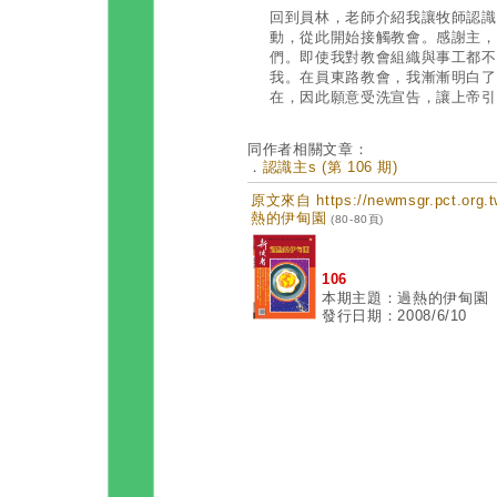
回到員林，老師介紹我讓牧師認識
動，從此開始接觸教會。感謝主，
們。即使我對教會組織與事工都不
我。在員東路教會，我漸漸明白了
在，因此願意受洗宣告，讓上帝引
同作者相關文章：
．
認識主s (第 106 期)
原文來自 https://newmsgr.pct.or
熱的伊甸園
(80-80頁)
106
本期主題：過熱的伊甸園
發行日期：2008/6/10