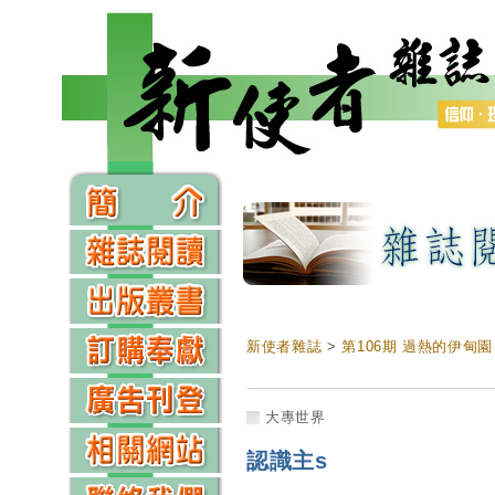
新使者雜誌
>
第106期 過熱的伊甸園
大專世界
認識主s