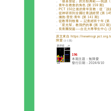
．
「做基督徒」的另類典範──我讀《基督
．
青年在教會的角色 (第 159 期)
．
PCT 150之後的青年宣教：從「說故
．
從神研班到全國社青讀經營 (第 145
．
擁抱‧普世‧青年 (第 141 期)
．
從教導到牧養 ─ 記查經班十年 (第 1
．
「星光幫」教我們的事 (第 102 期)
．
長青團契篇──台北大專學生中心 (第 
原文來自 https://newmsgr.pct.or
障愛
(1-1頁)
196
本期主題：無障愛
發行日期：2024/6/10