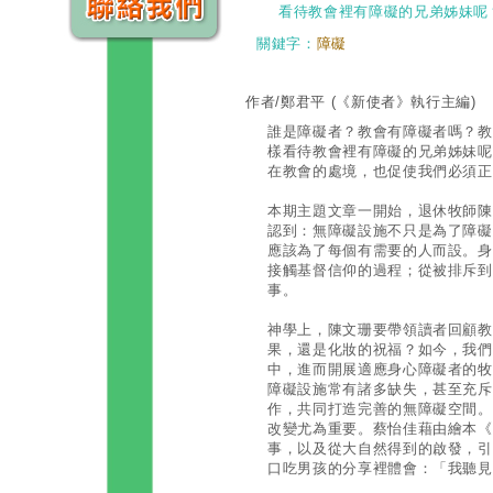
看待教會裡有障礙的兄弟姊妹呢
關鍵字：
障礙
作者/鄭君平
(《新使者》執行主編)
誰是障礙者？教會有障礙者嗎？教
樣看待教會裡有障礙的兄弟姊妹呢
在教會的處境，也促使我們必須正
本期主題文章一開始，退休牧師陳
認到：無障礙設施不只是為了障礙
應該為了每個有需要的人而設。身
接觸基督信仰的過程；從被排斥到
事。
神學上，陳文珊要帶領讀者回顧教
果，還是化妝的祝福？如今，我們
中，進而開展適應身心障礙者的牧
障礙設施常有諸多缺失，甚至充斥
作，共同打造完善的無障礙空間。
改變尤為重要。蔡怡佳藉由繪本《
事，以及從大自然得到的啟發，引
口吃男孩的分享裡體會：「我聽見