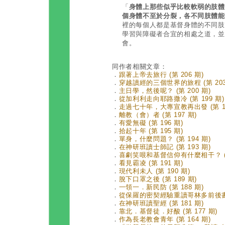
「
身體上那些似乎比較軟弱的肢體
個身體不至於分裂，各不同肢體能
裡的每個人都是基督身體的不同肢
學習與障礙者合宜的相處之道，並
會。
同作者相關文章：
．
跟著上帝去旅行 (第 206 期)
．
穿越讀經的三個世界的旅程 (第 203
．
主日學，然後呢？ (第 200 期)
．
從加利利走向耶路撒冷 (第 199 期)
．
走過七十年，大專宣教再出發 (第 19
．
離教（會）者 (第 197 期)
．
有愛無礙 (第 196 期)
．
拾起十年 (第 195 期)
．
單身，什麼問題？ (第 194 期)
．
在神研班讀士師記 (第 193 期)
．
喜劇笑哏和基督信仰有什麼相干？ (第
．
看見霸凌 (第 191 期)
．
現代利未人 (第 190 期)
．
脫下口罩之後 (第 189 期)
．
一領一．新民防 (第 188 期)
．
從保羅的密契經驗重讀哥林多前後書 (
．
在神研班讀聖經 (第 181 期)
．
靠北．基督徒．好酸 (第 177 期)
．
作為長老教會青年 (第 164 期)