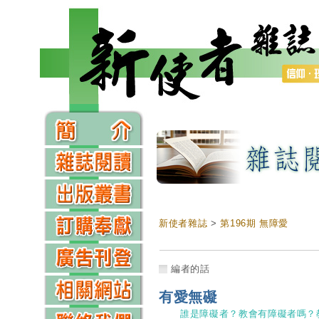
新使者雜誌
>
第196期 無障愛
編者的話
有愛無礙
誰是障礙者？教會有障礙者嗎？