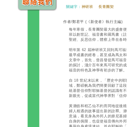
關鍵字：
神研班
長青團契
作者/鄭君平
(《新使者》執行主編)
每年寒假，長青團契最大的盛會便是
班以創世記、福音書和羅馬書（註
聖經、反思信仰，體察上帝在各時
明年第 62 屆神研班又回到馬可
最早成書的經卷，甚至成為馬太和
文章中，首先，曾昌發從馬可福音
的探討，淺介百年來馬可研究的成
福音的特色及神學有初步的了解。
自 18 世紀末以來，「歷史中的
域，鄭碩帆為我們簡要回顧了這段
統基督信仰對耶穌基督的認識有不
新眼光，促成當代神學界對「信仰
黃瀞皓和程乙仙不約而同地從後殖
婦人相遇的故事提出新的詮釋。瀞
意涵，看見身為外邦人的腓尼基婦
自身的侷限，也促使福音傳向外邦
事與自身處境連結，並在耶穌的「