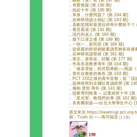
．
離教（會）者 (第 197 期)
．
有愛無礙 (第 196 期)
．
拾起十年 (第 195 期)
．
單身，什麼問題？ (第 194 期)
．
在神研班讀士師記 (第 193 期)
．
喜劇笑哏和基督信仰有什麼相干？ (第
．
看見霸凌 (第 191 期)
．
現代利未人 (第 190 期)
．
脫下口罩之後 (第 189 期)
．
一領一．新民防 (第 188 期)
．
從保羅的密契經驗重讀哥林多前後書 (
．
在神研班讀聖經 (第 181 期)
．
靠北．基督徒．好酸 (第 177 期)
．
作為長老教會青年 (第 164 期)
．
「做基督徒」的另類典範──我讀《基督
．
青年在教會的角色 (第 159 期)
．
PCT 150之後的青年宣教：從「說故
．
從神研班到全國社青讀經營 (第 145
．
擁抱‧普世‧青年 (第 141 期)
．
從教導到牧養 ─ 記查經班十年 (第 1
．
「星光幫」教我們的事 (第 102 期)
．
長青團契篇──台北大專學生中心 (第 
原文來自 https://newmsgr.pct.or
相：Truth 出——馬可福音
(1-1頁)
199