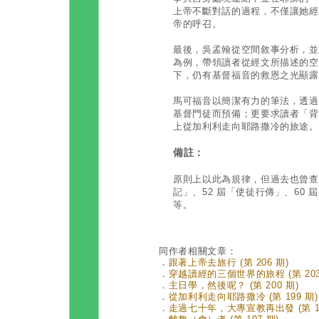
上帝不斷對話的過程，不僅讓她經
帝的呼召。
最後，吳孟翰從空間敘事分析，並
為例，帶領讀者從經文所描述的空
下，仍有基督福音的救恩之光顯露
馬可福音以簡潔有力的筆法，透過
基督門徒而預備；更要求讀者「背
上從加利利走向耶路撒冷的旅途。
備註：
原則上以此為規律，但過去也曾查考
記」、52 屆「使徒行傳」、60 
等。
同作者相關文章：
．
跟著上帝去旅行 (第 206 期)
．
穿越讀經的三個世界的旅程 (第 203
．
主日學，然後呢？ (第 200 期)
．
從加利利走向耶路撒冷 (第 199 期)
．
走過七十年，大專宣教再出發 (第 19