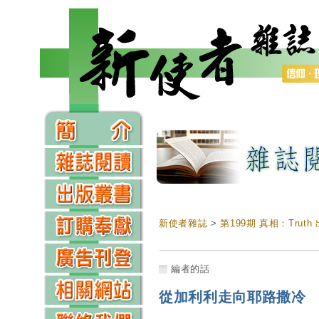
新使者雜誌
>
第199期 真相：Trut
編者的話
從加利利走向耶路撒冷