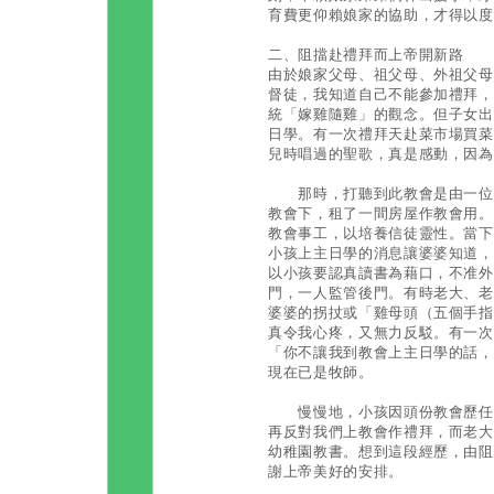
育費更仰賴娘家的協助，才得以度
二、阻擋赴禮拜而上帝開新路
由於娘家父母、祖父母、外祖父母
督徒，我知道自己不能參加禮拜，
統「嫁雞隨雞」的觀念。但子女出
日學。有一次禮拜天赴菜市場買菜
兒時唱過的聖歌，真是感動，因為
那時，打聽到此教會是由一位愛
教會下，租了一間房屋作教會用。
教會事工，以培養信徒靈性。當下
小孩上主日學的消息讓婆婆知道，
以小孩要認真讀書為藉口，不准外
門，一人監管後門。有時老大、老
婆婆的拐扙或「雞母頭（五個手指
真令我心疼，又無力反駁。有一次
「你不讓我到教會上主日學的話，
現在已是牧師。
慢慢地，小孩因頭份教會歷任傳
再反對我們上教會作禮拜，而老大
幼稚園教書。想到這段經歷，由阻
謝上帝美好的安排。