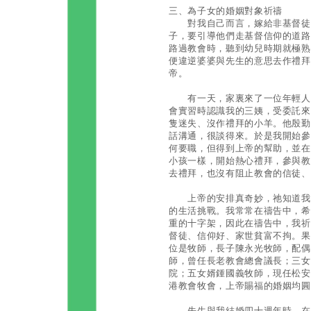
三、為子女的婚姻對象祈禱
對我自己而言，嫁給非基督徒帶
子，要引導他們走基督信仰的道路
路過教會時，聽到幼兒時期就極熟
便違逆婆婆與先生的意思去作禮拜
帝。
有一天，家裏來了一位年輕人，
會實習時認識我的三姨，受委託來
隻迷失、沒作禮拜的小羊。他殷勤
話溝通，很談得來。於是我開始參
何要職，但得到上帝的幫助，並在
小孩一樣，開始熱心禮拜，參與教
去禮拜，也沒有阻止教會的信徒、
上帝的安排真奇妙，祂知道我內
的生活挑戰。我常常在禱告中，希
重的十字架，因此在禱告中，我祈
督徒、信仰好、家世貧富不拘。果
位是牧師，長子陳永光牧師，配偶
師，曾任長老教會總會議長；三女
院；五女婿鍾國義牧師，現任松安
港教會牧會，上帝賜福的婚姻均圓
先生與我結婚四十週年時，在家