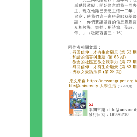
感動與激勵，開始願意跟我一同去
主。現在他雖已安息主懷十二年，
旨意，使我們這一家得著耶穌基督
話：「你們要讓基督的信息豐豐富
互相教導、規勸，用詩篇、聖詩、
帝。」（歌羅西書三：16）
同作者相關文章：
．
尋回信仰，才有生命願景 (第 53 期
．
和諧的傷害與重建 (第 83 期)
．
教會的社區宣教之競爭力 (第 73 期
．
尋回信仰，才有生命願景 (第 53 期
．
男歡女愛話法律 (第 38 期)
原文來自 https://newmsgr.pct.or
life@university-大學生活
(62-63頁)
53
本期主題：life@univers
發行日期：1999/8/10