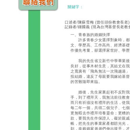
關鍵字：
口述者/陳蘇雪梅
(曾任頭份教會長老)
記錄者/鍾國義
(現為台灣基督長老教
一、青春族的婚姻抉擇
許多青春少女選擇對象時，都有
文、學歷高、工作高尚、經濟基礎
作優先考量，卻選擇家世好、學歷
我的先生省立新竹中學畢業後，
良好，從事木材生意，其姑丈在我
之寬廣有「飛鳥無法一次飛越過」
投結婚，違反了母親要我嫁給基督
的苦難隨即來臨。
婚後，先生家裏起初不反對我信
手，到了禮拜天，我無法前往教會
而只有祈禱沒有禮拜的生活，使我
每二年一個，共得二個兒子、七個
更無暇去作禮拜培養靈命；更糟的
款，要我先生作保證人，礙於親戚
帳，把先生的事業家產都賠光光，
刻，幸賴娘家弟弟們伸出援手，才