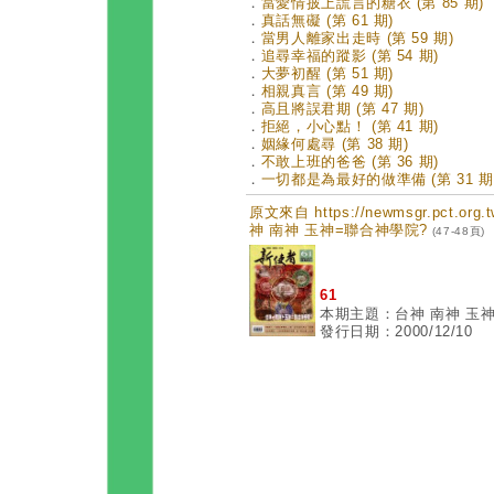
．
當愛情披上謊言的糖衣 (第 85 期)
．
真話無礙 (第 61 期)
．
當男人離家出走時 (第 59 期)
．
追尋幸福的蹤影 (第 54 期)
．
大夢初醒 (第 51 期)
．
相親真言 (第 49 期)
．
高且將誤君期 (第 47 期)
．
拒絕，小心點！ (第 41 期)
．
姻緣何處尋 (第 38 期)
．
不敢上班的爸爸 (第 36 期)
．
一切都是為最好的做準備 (第 31 期
原文來自 https://newmsgr.pct.or
神 南神 玉神=聯合神學院?
(47-48頁)
61
本期主題：台神 南神 玉
發行日期：2000/12/10