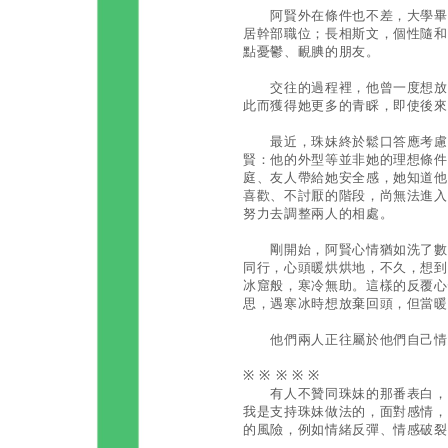
阿賢外在條件也不差，大學畢，
居幹部職位；長相斯文，個性隨和
點憂鬱、靦腆的朋友。
交往的過程裡，他曾一度想放棄
此而獲得她更多的青睬，即使後來
最近，珠妹終於鬆口答應考慮倆
賢：他的外型等並非她的理想條件
庭、友人帶給她安全感，她知道他
喜歡、不討厭的階段，尚無法進入
努力去調整兩人的相處。
剛開始，阿賢心情猶如洗了數次
同行，心頭暖烘烘地，不久，想到
冰窟般，寒冷無助。這樣的反覆心
思，遇寒冰時想放棄回頭，但當暖
他們兩人正往屬於他們自己情
※ ※ ※ ※ ※
有人不贊同珠妹的那番表白，認
我是支持珠妹做法的，面對感情，
的風險，例如情緒反彈、情感破裂