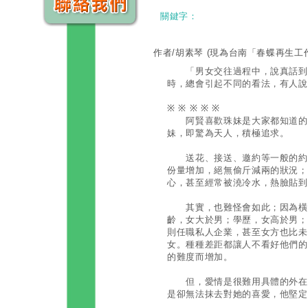
關鍵字：
作者/胡素琴
(現為台南「春蝶再生工
「男女交往過程中，說真話到底
時，總會引起不同的看法，有人說
※ ※ ※ ※ ※
阿賢喜歡珠妹是大家都知道的，
妹，即驚為天人，積極追求。
送花、接送、邀約等一般的約會
份量增加，絕無偷斤減兩的狀況；
心，甚至經常被澆冷水，熱臉貼到
其實，也難怪會如此；因為橫梗
齡，女大於男；學歷，女高於男；
則任職私人企業，甚至女方也比未
女。種種差距都讓人不看好他們的
的難度而增加。
但，愛情是很難用具體的外在條
是卻無法抹去對她的喜愛，他堅定