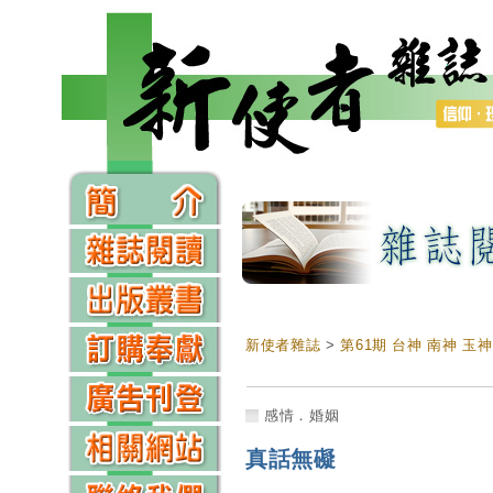
新使者雜誌
>
第61期 台神 南神 玉
感情．婚姻
真話無礙