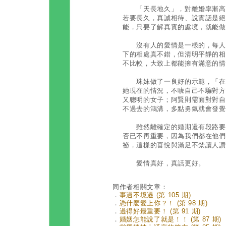
「天長地久」，對離婚率漸高的
若要長久，真誠相待、說實話是絕
能，只要了解真實的處境，就能做
沒有人的愛情是一樣的，每人都
下的相處真不錯，但清明平靜的相
不比較，大致上都能擁有滿意的情
珠妹做了一良好的示範，「在面
她現在的情況，不唬自己不騙對方
又聰明的女子；阿賢則需面對對自
不過去的鴻溝，多點勇氣就會發覺
雖然離確定的婚期還有段路要走
否已不再重要，因為我們都在他們
祕，這樣的喜悅與滿足不禁讓人讚
愛情真好，真話更好。
同作者相關文章：
．
事過不境遷 (第 105 期)
．
憑什麼愛上你？！ (第 98 期)
．
過得好最重要！ (第 91 期)
．
婚姻怎能說了就是！！ (第 87 期)