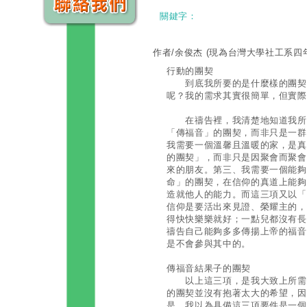
關鍵字：
作者/余俊杰
(現為台灣大學社工系四
行動的團契
到底我所要的是什麼樣的團契呢
呢？我的需求其實很簡單，但實際
在禱告裡，我清楚地知道我所要
「傳福音」的團契，而非只是一群
我需要一個溫馨且溫暖的家，是真
的團契」，而非只是因聚會而聚會
來的朋友。第三、我需要一個能夠
命」的團契，在信仰的真道上能夠
造就他人的能力。而這三項又以「
信仰是要活出來見證、榮耀主的，
得快快樂樂就好；一點兒都沒有長
禱告自己能夠多多傳揚上帝的福音
是不會參與其中的。
傳福音結果子的團契
以上這三項，是我大致上所需求
的團契並沒有抱著太大的希望，因
是，我以為具備這三項要件是一個