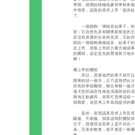
學期，就開始積極地參與學校各個
作情形，認真的尋求上帝「提供給
了。
一個能夠「傳福音結果子」的團
契；它自然先具有關懷新朋友的主
若沒有真實的生命與見證，又如何
因此一個能夠傳揚福音、結果子的
近上帝、倚靠上帝的力量方能成事
的團契，必定是先經歷過努力地向
啊！
屬上帝的團契
所以，憑著他們的果子就可以認
開學的頭一個月，正巧是我們台大
所有的學校團契，聯合舉辦一個月
場大型的福音性佈道演講與節目演
興地主動參與，並幫忙宣傳這樣一
我觀察，並思考上帝為我提供的團
是的，當我認真尋求上帝旨意的
驕傲、不順服。我承認我對團契與
日子，我發現這世界上是不存在一
為」完美的教會，就不會是一個屬
會」。