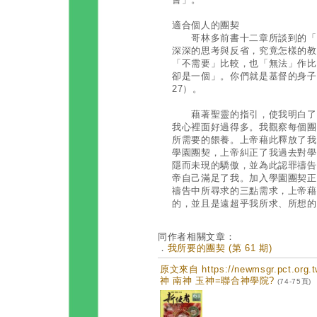
適合個人的團契
哥林多前書十二章所談到的「一
深深的思考與反省，究竟怎樣的教
「不需要」比較，也「無法」作比
卻是一個」。你們就是基督的身子
27）。
藉著聖靈的指引，使我明白了祂
我心裡面好過得多。我觀察每個團
所需要的餵養。上帝藉此釋放了我
學園團契，上帝糾正了我過去對學
隱而未現的驕傲，並為此認罪禱告
帝自己滿足了我。加入學園團契正
禱告中所尋求的三點需求，上帝藉
的，並且是遠超乎我所求、所想的
同作者相關文章：
．
我所要的團契 (第 61 期)
原文來自 https://newmsgr.pct.or
神 南神 玉神=聯合神學院?
(74-75頁)