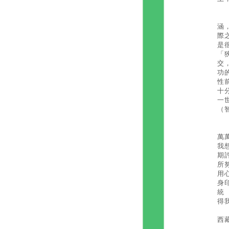
我
涵
際
是
「
交
功
性
十
一
（
台
萬
我
期
所
用
身
統
得
西
雖