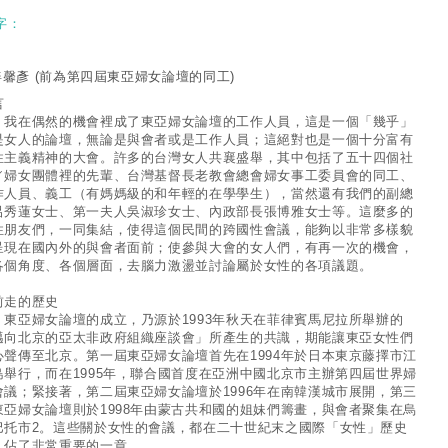
字：
姜馨彥
(前為第四屆東亞婦女論壇的同工)
言
在偶然的機會裡成了東亞婦女論壇的工作人員，這是一個「幾乎」
是女人的論壇，無論是與會者或是工作人員；這絕對也是一個十分富有
性主義精神的大會。許多的台灣女人共襄盛舉，其中包括了五十四個社
／婦女團體裡的先輩、台灣基督長老教會總會婦女事工委員會的同工、
作人員、義工（有媽媽級的和年輕的在學學生），當然還有我們的副總
呂秀蓮女士、第一夫人吳淑珍女士、內政部長張博雅女士等。這麼多的
性朋友們，一同集結，使得這個民間的跨國性會議，能夠以非常多樣貌
呈現在國內外的與會者面前；使參與大會的女人們，有再一次的機會，
各個角度、各個層面，去腦力激盪並討論屬於女性的各項議題。
前走的歷史
亞婦女論壇的成立，乃源於1993年秋天在菲律賓馬尼拉所舉辦的
邁向北京的亞太非政府組織座談會」所產生的共識，期能讓東亞女性們
心聲傳至北京。第一屆東亞婦女論壇首先在1994年於日本東京藤擇市江
島舉行，而在1995年，聯合國首度在亞洲中國北京市主辦第四屆世界婦
會議；緊接著，第二屆東亞婦女論壇於1996年在南韓漢城市展開，第三
東亞婦女論壇則於1998年由蒙古共和國的姐妹們籌畫，與會者聚集在烏
巴托市2。這些關於女性的會議，都在二十世紀末之國際「女性」歷史
，佔了非常重要的一章。