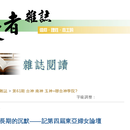
雜誌
>
第61期 台神 南神 玉神=聯合神學院?
字級調整：
稿
長期的沉默——記第四屆東亞婦女論壇