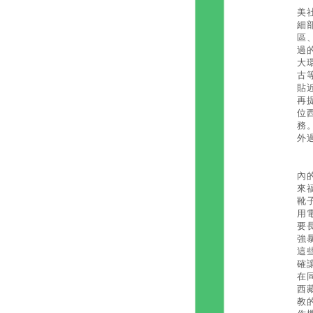
美
細
區
過
大
古
貼
再
位
務
外
從M
內
來
靴
用
要
強
這
確
在
西
教