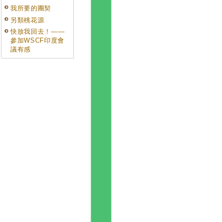
我所要的團契
另類桃花源
快放我回去！——
參加WSCF印度會
議有感