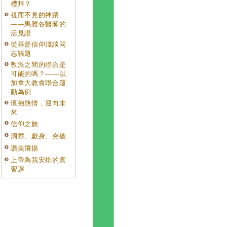
禮拜？
視而不見的神蹟
——馬雅各醫師的
活見證
從基督信仰淺談同
志議題
教派之間的聯合是
可能的嗎？——以
加拿大教會聯合運
動為例
懷抱熱情，迎向未
來
信仰之旅
洞察、獻身、突破
讚美飛揚
上帝為我安排的實
習課