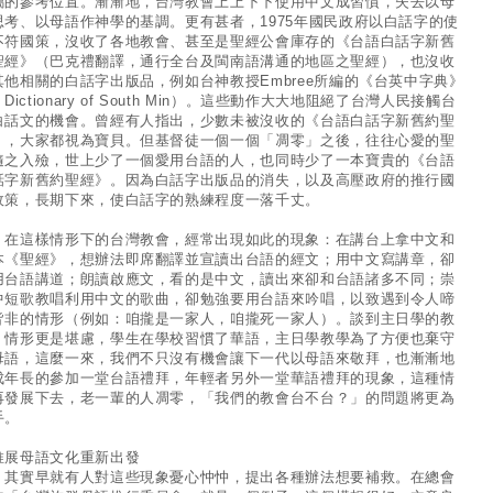
屬的參考位置。漸漸地，台灣教會上上下下使用中文成習慣，失去以母
思考、以母語作神學的基調。更有甚者，1975年國民政府以白話字的使
不符國策，沒收了各地教會、甚至是聖經公會庫存的《台語白話字新舊
聖經》（巴克禮翻譯，通行全台及閩南語溝通的地區之聖經），也沒收
其他相關的白話字出版品，例如台神教授Embree所編的《台英中字典》
 Dictionary of South Min）。這些動作大大地阻絕了台灣人民接觸台
白話文的機會。曾經有人指出，少數未被沒收的《台語白話字新舊約聖
》，大家都視為寶貝。但基督徒一個一個「凋零」之後，往往心愛的聖
隨之入殮，世上少了一個愛用台語的人，也同時少了一本寶貴的《台語
話字新舊約聖經》。因為白話字出版品的消失，以及高壓政府的推行國
政策，長期下來，使白話字的熟練程度一落千丈。
這樣情形下的台灣教會，經常出現如此的現象：在講台上拿中文和
本《聖經》，想辦法即席翻譯並宣讀出台語的經文；用中文寫講章，卻
用台語講道；朗讀啟應文，看的是中文，讀出來卻和台語諸多不同；崇
中短歌教唱利用中文的歌曲，卻勉強要用台語來吟唱，以致遇到令人啼
皆非的情形（例如：咱攏是一家人，咱攏死一家人）。談到主日學的教
，情形更是堪慮，學生在學校習慣了華語，主日學教學為了方便也棄守
母語，這麼一來，我們不只沒有機會讓下一代以母語來敬拜，也漸漸地
成年長的參加一堂台語禮拜，年輕者另外一堂華語禮拜的現象，這種情
再發展下去，老一輩的人凋零，「我們的教會台不台？」的問題將更為
手。
推展母語文化重新出發
實早就有人對這些現象憂心忡忡，提出各種辦法想要補救。在總會