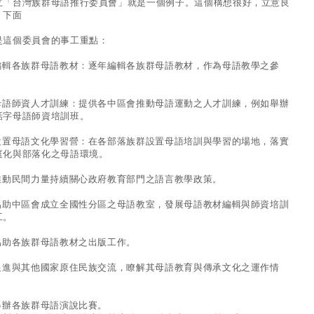
立「台灣族群母語推行委員會」就是一個例子。這個構想很好，立意良
，下面
是這個委員會的事工重點：
.編輯各族群母語教材：逐年編輯各族群母語教材，作為母語教學之參
。
.母語師資人才訓練：提供各中區會推動母語運動之人才訓練，例如舉辦
話字母語師資培訓班。
.設置母語文化學習營：在各部落族群設置母語培訓與學習的場地，落實
庭化與部落化之母語環境。
.推動民間力量持續關心政府教育部門之語言教學政策。
.協助中區會成立全國性分區之母語教室，發展母語教材編輯與師資培訓
工。
.協助各族群母語教材之出版工作。
.促進與其他國家原住民族交流，瞭解其母語教育與傳承文化之運作情
。
.舉辦各族群母語演說比賽。