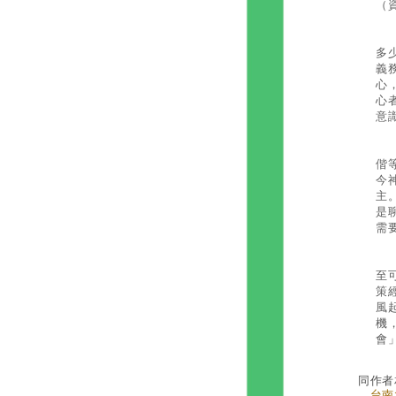
（
灑
多
義
心
心
意
此
偕
今
主
是
需
這
至
策
風
機
會
同作者
．
台南