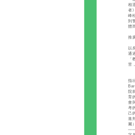
相
者
峰
到
體
推
因
以
通
「
苦
長
指
Ba
院
育
會
考
己
進
屬）
—
字