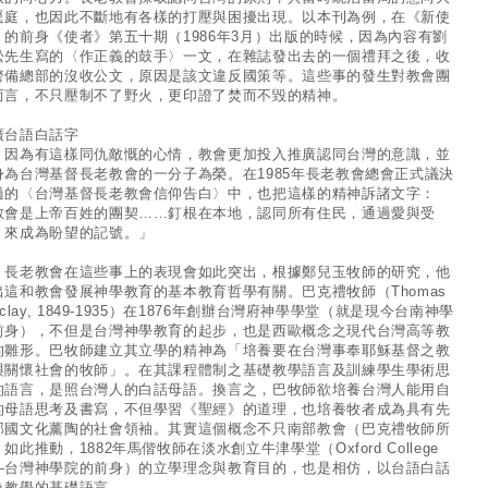
逕庭，也因此不斷地有各樣的打壓與困擾出現。以本刊為例，在《新使
》的前身《使者》第五十期（1986年3月）出版的時候，因為內容有劉
松先生寫的〈作正義的鼓手〉一文，在雜誌發出去的一個禮拜之後，收
警備總部的沒收公文，原因是該文違反國策等。這些事的發生對教會團
而言，不只壓制不了野火，更印證了焚而不毀的精神。
廣台語白話字
為有這樣同仇敵慨的心情，教會更加投入推廣認同台灣的意識，並
身為台灣基督長老教會的一分子為榮。在1985年長老教會總會正式議決
過的〈台灣基督長老教會信仰告白〉中，也把這樣的精神訴諸文字：
教會是上帝百姓的團契……釘根在本地，認同所有住民，通過愛與受
，來成為盼望的記號。」
老教會在這些事上的表現會如此突出，根據鄭兒玉牧師的研究，他
出這和教會發展神學教育的基本教育哲學有關。巴克禮牧師（Thomas
rclay, 1849-1935）在1876年創辦台灣府神學學堂（就是現今台南神學
前身），不但是台灣神學教育的起步，也是西歐概念之現代台灣高等教
的雛形。巴牧師建立其立學的精神為「培養要在台灣事奉耶穌基督之教
與關懷社會的牧師」。在其課程體制之基礎教學語言及訓練學生學術思
的語言，是照台灣人的白話母語。換言之，巴牧師欲培養台灣人能用自
的母語思考及書寫，不但學習《聖經》的道理，也培養牧者成為具有先
邦國文化薰陶的社會領袖。其實這個概念不只南部教會（巴克禮牧師所
如此推動，1882年馬偕牧師在淡水創立牛津學堂（Oxford College
—台灣神學院的前身）的立學理念與教育目的，也是相仿，以台語白話
為教學的基礎語言。