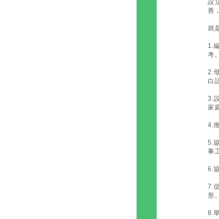
設
善
就
1
考
2
白
3
家
4
5
事
6
7
形
8