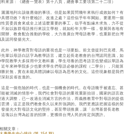
資料來源：《總會一覽表》第十八頁，總會事工要項第二十二項）
灑地列出該做應做的事項。但是如果質問幾年來執行成效如何？有
少具體功效？有什麼檢討、改進之處？這些似乎年年闕如。要運用一個
務性質委員會來成全上述這麼重要的事工，似乎有點緣木求魚，力不從
，不如以族群母語推行來設立學校，就如松年大學一樣，發展與各地有
者開辦、教會配合推動的學校，大力推廣台灣母語教學，也重新把台灣
識及認同發揚光大。
外，神學教育對母語的重視也是一項要點。前文曾提到巴克禮、馬
等先輩以母語白話字為教學語言，建立起長老教會的台灣認同意識，如
神學院教學大多採用中文教科書，學生培養的思考語言也變成以華語為
。近年來神學院多少也要求學生們母語必修的課程（二學分），只能算
聊勝於無，實在未能具體訓練以母語為思考的文化。這些現象都是我們
要深刻反省改進的。
是一個危險的時代，也是一個機會的時代。在母語幾乎被遺忘、甚
可能被消滅的情形中，我們社會對母語的重視重新抬頭，國家的語言政
經過大調整，已一改過去消滅方言的作法，而義務教育中對母語的提倡
起雲湧，這正是我們教會長久以來所強調的。我們更應該把握這樣的契
，發揚光大對母語文化的堅持，甚至帶頭推廣，讓「台灣基督長老教
」這塊以台灣為起首的招牌，更獲得台灣人民的肯定與讚許。
相關文章：
大專學生中心憶往 (第 154 期)