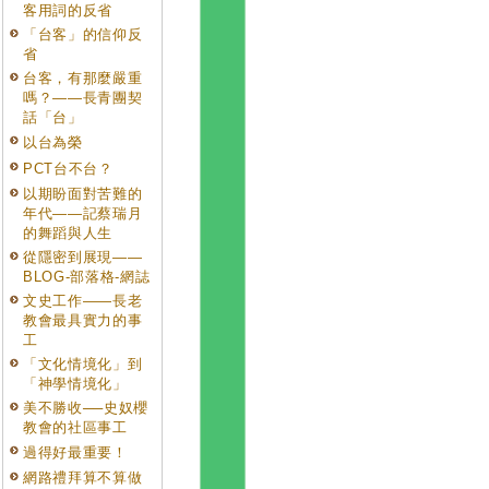
客用詞的反省
「台客」的信仰反
省
台客，有那麼嚴重
嗎？——長青團契
話「台」
以台為榮
PCT台不台？
以期盼面對苦難的
年代——記蔡瑞月
的舞蹈與人生
從隱密到展現——
BLOG-部落格-網誌
文史工作——長老
教會最具實力的事
工
「文化情境化」到
「神學情境化」
美不勝收──史奴櫻
教會的社區事工
過得好最重要！
網路禮拜算不算做