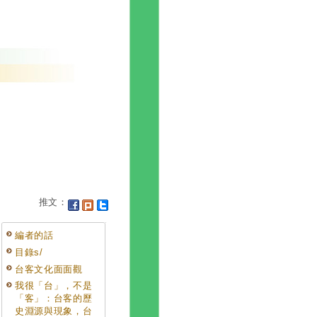
推文：
編者的話
目錄s/
台客文化面面觀
我很「台」，不是
「客」：台客的歷
史淵源與現象，台