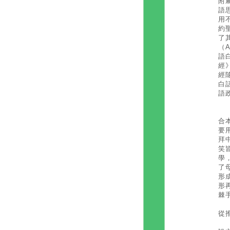
附
語
用
約
了
（A
語
經
經
白
語
在
合
要
拜
笑
學
了
形
形
棘
從
其