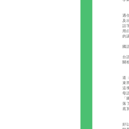
長
遇
及
話
用
的
國
1
台
關
戰
道
束
這
母
「
落
底
自
好