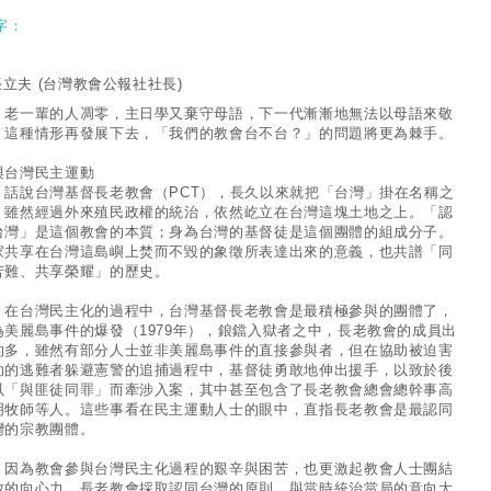
字：
張立夫
(台灣教會公報社社長)
一輩的人凋零，主日學又棄守母語，下一代漸漸地無法以母語來敬
，這種情形再發展下去，「我們的教會台不台？」的問題將更為棘手。
與台灣民主運動
說台灣基督長老教會（PCT），長久以來就把「台灣」掛在名稱之
，雖然經過外來殖民政權的統治，依然屹立在台灣這塊土地之上。「認
台灣」是這個教會的本質；身為台灣的基督徒是這個團體的組成分子。
家共享在台灣這島嶼上焚而不毀的象徵所表達出來的意義，也共譜「同
苦難、共享榮耀」的歷史。
台灣民主化的過程中，台灣基督長老教會是最積極參與的團體了，
為美麗島事件的爆發（1979年），鋃鐺入獄者之中，長老教會的成員出
的多，雖然有部分人士並非美麗島事件的直接參與者，但在協助被迫害
助的逃難者躲避憲警的追捕過程中，基督徒勇敢地伸出援手，以致於後
以「與匪徒同罪」而牽涉入案，其中甚至包含了長老教會總會總幹事高
明牧師等人。這些事看在民主運動人士的眼中，直指長老教會是最認同
灣的宗教團體。
為教會參與台灣民主化過程的艱辛與困苦，也更激起教會人士團結
致的向心力。長老教會採取認同台灣的原則，與當時統治當局的意向大