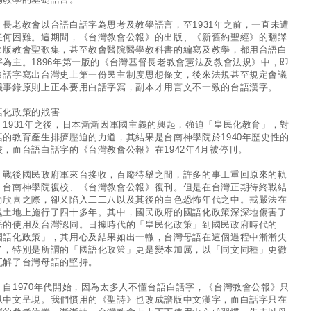
老教會以台語白話字為思考及教學語言，至1931年之前，一直未遭
任何困難。這期間，《台灣教會公報》的出版、《新舊約聖經》的翻譯
出版教會聖歌集，甚至教會醫院醫學教科書的編寫及教學，都用台語白
字為主。1896年第一版的《台灣基督長老教會憲法及教會法規》中，即
白話字寫出台灣史上第一份民主制度思想條文，後來法規甚至規定會議
議事錄原則上正本要用白話字寫，副本才用言文不一致的台語漢字。
語化政策的戕害
931年之後，日本漸漸因軍國主義的興起，強迫「皇民化教育」，對
語的教育產生排擠壓迫的力道，其結果是台南神學院於1940年歷史性的
校，而台語白話字的《台灣教會公報》在1942年4月被停刊。
後國民政府軍來台接收，百廢待舉之間，許多的事工重回原來的軌
：台南神學院復校、《台灣教會公報》復刊。但是在台灣正期待終戰結
而欣喜之際，卻又陷入二二八以及其後的白色恐怖年代之中。戒嚴法在
塊土地上施行了四十多年。其中，國民政府的國語化政策深深地傷害了
語的使用及台灣認同。日據時代的「皇民化政策」到國民政府時代的
國語化政策」，其用心及結果如出一轍，台灣母語在這個過程中漸漸失
了，特別是所謂的「國語化政策」更是變本加厲，以「同文同種」更徹
瓦解了台灣母語的堅持。
1970年代開始，因為太多人不懂台語白話字，《台灣教會公報》只
以中文呈現。我們慣用的《聖詩》也改成譜版中文漢字，而白話字只在