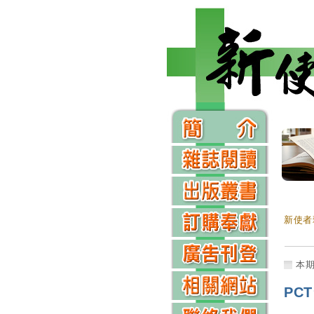
新使者
本
PC