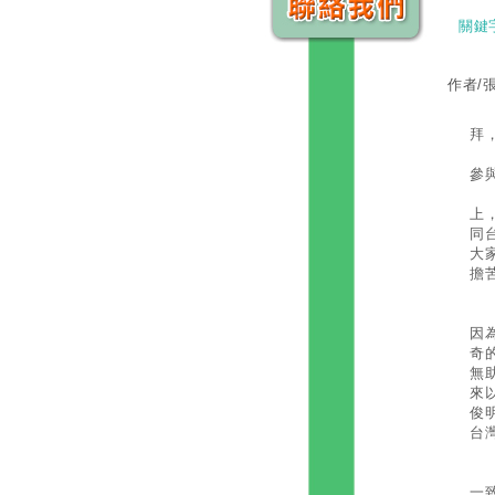
關鍵
作者/
老
拜
參
話
上
同
大
擔
在
因
奇
無
來
俊
台
因
一