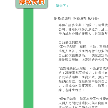
關鍵字：
作者/羅榮科
(阿瘦皮鞋 執行長)
雖然在許多企業主的眼中，新世代
公司，卻看到很多具創造力，且工
潛力成為公司的接班人，對這群年
自我價值的提升
*工作的態度：積極、主動，寧願
比別人辛苦，反而因為付出較多的
自己的價值也越高。「態度決定高
種挑戰與歷練。上帝將透過各樣的

*面對挫折的忍耐度：不論成功或
八：28萬事都互相效力，叫愛主
多的成功經驗；而從失敗、挫折當
類似的錯誤。在挫折當中提升自己
力，是成功的重要因素。﹝羅五：
練，老練生盼望﹞
*價值的加乘：隨著本身工作技能
人與人之間的溝通技巧與正向的互
成一加一大於二的合作效益。