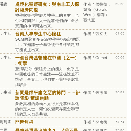
淺說
處境化聖經研究：與南非工人探
作者 / 傑拉德．
59-63
討經濟問題
魏斯（Gerald
West）翻譯 /
神學家提供聖經及神學上的素材，也
張洵宜
付出時間跟工人一起將他們的生命所
實踐的神學闡述出來。
．生活
台南大專學生中心憶往
作者 / 張立夫
64-65
SCM的聚會多充滿神學學術探討的題
目，在知識份子基督徒中各樣議題都
可能被提出來。
．生活
一個台灣基督徒在中國（之一）
作者 / Comet
66-69
: 衝擊
驚濤駭浪中安睡舟上的能力，似乎是
中國教徒的日常生活——這樣說並不
準確，事實上，他們並不覺得身處驚
濤駭浪。
．生活
新聞是跟平庸之惡的搏鬥 －－評
作者 / 朱潔嵐
70-71
論電影 驚爆焦點
蒙蔽真相的源頭不見得只是掌權腐化
的特定人士，懼怕改變既存觀念和習
慣的眾人也是共犯。
葡萄園
門閂無柄
作者 / 李南衡
73-74
世界
是粉絲還是追隨者？─《我不是
作者 / 楊忠霖
75-76