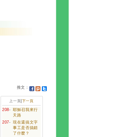
推文：
|
上一頁
下一頁
208
-
耶穌召我來行
天路
207
-
現在還搞文字
事工是否搞錯
了什麼？