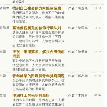
教會當中。
者論壇
找到自己生命的方向跟使命感
作者 / 陳逸凡
16-18
我們應該爭取福利，但推不了的時候
我們還是要回到個人，看能不能夠有
什麼改變。
者論壇
贏過低薪魔咒的信仰行動法則
作者 / 陳澤胤
19-22
越多人跳脫現行資本主義金錢掛帥的
遊戲規則，等於是促成一種「下而
上」翻轉的可能性，去迫使財團及政
府改變現有觀點。
主題
正視「學用落差」解決台灣低薪
作者 / 陳業鑫
24-26
問題
面對全球化下各種新經濟乃至於新生
活型態衝擊，人力資源快速反映調整
機制的建立已刻不容緩。
主題
青年就業的困境與青年貧窮問題
作者 / 孫友聯
27-29
以公平經濟的思維取代剝削勞工、掠
奪資源的血汗經濟，才能夠解決台灣
已經結構化的低薪問題。
主題
澳洲打工的光明與黑暗
作者 / 李耀泰
30-34
他們出去的動機，是因為想要出去看
看世界？還是被現實的貧窮文化逼得