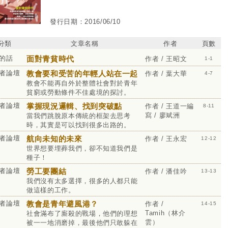
發行日期：2016/06/10
分類
文章名稱
作者
頁數
的話
面對青貧時代
作者 / 王昭文
1-1
者論壇
教會要和受苦的年輕人站在一起
作者 / 葉大華
4-7
教會不能再自外於整體社會對於青年
貧窮或勞動條件不佳處境的探討。
者論壇
掌握現況邏輯、找到突破點
作者 / 王道一編
8-11
寫 / 廖斌洲
當我們跳脫原本傳統的框架去思考
時，其實是可以找到很多出路的。
者論壇
航向未知的未來
作者 / 王永宏
12-12
世界想要埋葬我們，卻不知道我們是
種子！
者論壇
勞工要團結
作者 / 潘佳吟
13-13
我們沒有太多選擇，很多的人都只能
做這樣的工作。
者論壇
教會是青年避風港？
作者 /
14-15
Tamih（林介
社會滿布了廝殺的戰場，他們的理想
雲）
被一一地消磨掉，最後他們只敢躲在