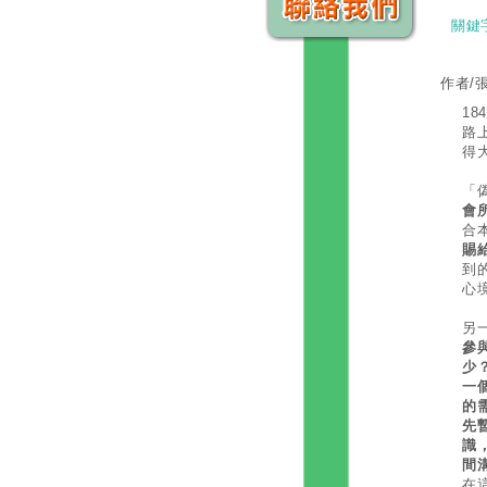
關鍵
作者/
1
路
得
「
會
合
賜
到
心
另
參
少
一
的
先
識
間
在