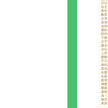
．
日日是
．
在主
．
青年
．
數算主
．
分享
．
逆境中
．
信仰
．
愛的
．
陪伴的
．
不要
．
文字
．
微光齊
．
活出愛
．
上帝
．
愛鄰
．
不只兩
．
彼此
．
真光
．
在愛裡
．
全新視
．
困境
．
傳愛無
．
重新
．
讓相
．
為《
．
徵召
．
來按個