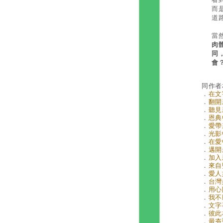
而
道
當
肉
同
會
同作者
．
在文
．
翻開新
．
聽見新
．
恩典中
．
愛帶來
．
光影
．
在愛中
．
邁開
．
加入
．
來自
．
愛人如
．
台灣好
．
用心
．
我不
．
文字
．
彼此相
．
最夯聖