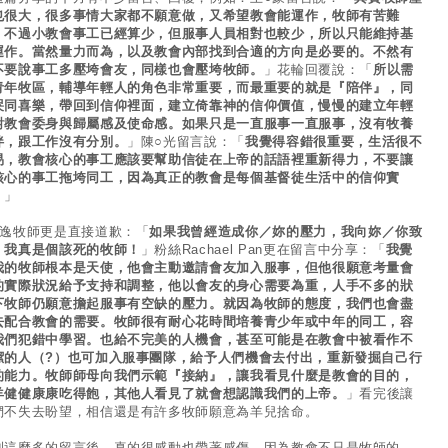
也很大，很多事情大家都不願意做，又希望教會能運作，牧師有苦難
。不過小教會事工已經算少，但服事人員相對也較少，所以只能維持基
運作。當然量力而為，以及教會內部找到合適的方向是必要的。不然有
不要說事工多壓垮會友，同樣也會壓垮牧師。
」花輪回覆說：「
所以需
青年牧區，輔導年輕人的角色非常重要，而最重要的就是『陪伴』，同
哭同喜樂，帶回到信仰裡面，建立倚靠神的信仰價值，慢慢的建立年輕
對教會委身與歸屬感及使命感。如果只是一直服事一直服事，沒有牧養
伴，跟工作沒有分別。
」陳○光留言說：「
我覺得容錯很重要，生活很不
易，教會核心的事工應該要幫助信徒在上帝的話語裡重新得力，不要讓
核心的事工拖垮同工，因為真正的教會是每個基督徒生活中的信仰實
。
」
○逸牧師更是直接道歉：「
如果我曾經造成你／妳的壓力，我向妳／你致
。我真是個該死的牧師！
」粉絲Rachael Pan更在留言中分享：「
我覺
我的牧師根本是天使，他會主動邀請會友加入服事，但他很願意考量會
的實際狀況給予支持和調整，他以會友的身心需要為重，人手不多的狀
下牧師仍願意擔起服事有空缺的壓力。就因為牧師的態度，我們也會盡
去配合教會的需要。牧師很有耐心花時間培養青少年或中年的同工，容
我們犯錯中學習。也給不完美的人機會，甚至可能是在教會中被看作不
潔的人（?）也可加入服事團隊，給予人們機會去付出，重新發掘自己行
的能力。牧師師母向我們示範『接納』，讓我看見什麼是教會的目的，
羊健健康康吃得飽，其他人看見了就會想認識我們的上帝。
」看完後讓
們不失去盼望，相信還是有許多牧師願意為羊兒捨命。
到這麼多的留言後，真的很感動也帶著感傷，因為教會不只是牧師的，