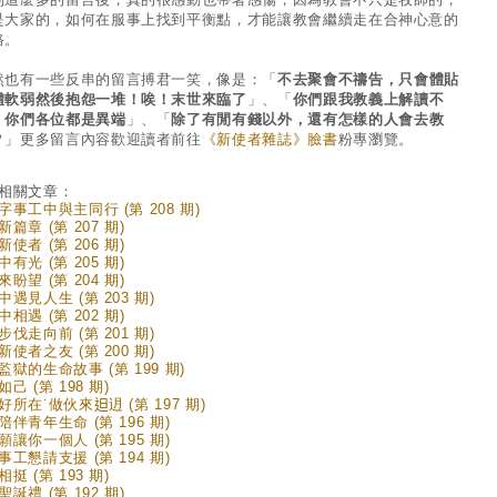
是大家的，如何在服事上找到平衡點，才能讓教會繼續走在合神心意的
路。
然也有一些反串的留言搏君一笑，像是：「
不去聚會不禱告，只會體貼
體軟弱然後抱怨一堆！唉！末世來臨了
」、「
你們跟我教義上解讀不
，你們各位都是異端
」、「
除了有閒有錢以外，還有怎樣的人會去教
？
」更多留言內容歡迎讀者前往
《新使者雜誌》臉書
粉專瀏覽。
相關文章：
字事工中與主同行 (第 208 期)
篇章 (第 207 期)
使者 (第 206 期)
有光 (第 205 期)
盼望 (第 204 期)
中遇見人生 (第 203 期)
相遇 (第 202 期)
步伐走向前 (第 201 期)
新使者之友 (第 200 期)
監獄的生命故事 (第 199 期)
己 (第 198 期)
所在˙做伙來𨑨迌 (第 197 期)
陪伴青年生命 (第 196 期)
願讓你一個人 (第 195 期)
事工懇請支援 (第 194 期)
挺 (第 193 期)
誕禮 (第 192 期)