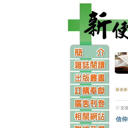
新使者
交
信仰