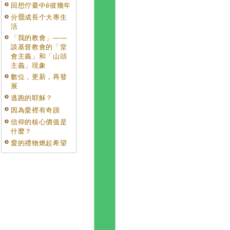
回想佇臺中ê彼幾年
分𠊎成長个大專生
活
「我的教會」——
談基督教會的「堂
會主義」和「山頭
主義」現象
數位，更新，再發
展
逃跑的耶穌？
因為愛裡有奇蹟
信仰的核心價值是
什麼？
愛的禮物燃起希望