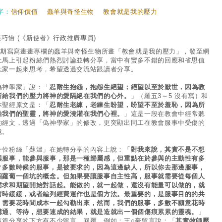
字：
信仰價值
蠢羊與奇怪生物
教會就是我的壓力
張巧怡
(《新使者》行政推廣專員)
84期寫寫畫畫專欄的蠢羊與奇怪生物所畫「教會就是我的壓力」，發至網
上馬上引起粉絲們熱烈討論並轉分享，當中有蠻多不錯的回應和省思值
大家一起來思考，希望透過交流站跟讀者分享。
偽神學家」說：「
忍耐生抱怨，抱怨生絕望；絕望以至於厭世，因為教
所給我們的壓力將神的愛隔絕在我們的心外。
」（羅五3～5 沒有寫）和
本聖經原文是：「
忍耐生老練，老練生盼望，盼望不至於羞恥，因為所
給我們的聖靈，將神的愛澆灌在我們心裡。
」這是一段在教會中經常聽
的經文，透過「偽神學家」的修改，更突顯出同工在教會服事中受傷的
境。
一位粉絲「蘇溫」在她轉分享的內容上說：「
對我來說，其實不是不想
與服事，能參與服事，那是一種歸屬感，但重點在於參與的主動性有多
？多數時候的服事，是被要求的，因為這邊缺人，所以你去那邊服事，
個蘿蔔一個坑的概念。但如果要讓服事自主性高，服事就需要從每個人
需求和期望開始對話起。能做的，就一起做，還沒有能量可以做的，就
暫時緩緩，或者編列經費運作也是個方法。最重要的，是服事目的的共
，需要花時間成本一起勾勒出來，然而，我們的服事，多數不願意花時
溝通、等待，想要速成的結果，就是造就出一個個傷痕累累的靈魂。
」
這篇分享的下方有不少留言、回覆，例如：王○豪留言說：「
其實牧師壓