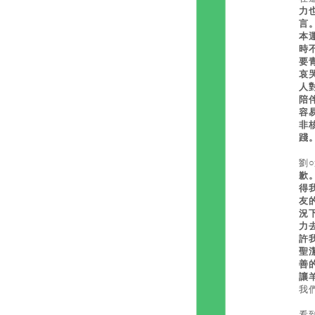
力
言
本
時
要
哀
人
陪
容
非
踐
劉
歉
得
友
況
力
許
聖
善
讓
我
看