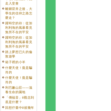
走入堂會
離鄉背井之後，大
學生的信仰之路怎
麼走？
躍時空的祢：從加
利利海的風暴看見
無所不在的平安
躍時空的祢：從加
利利海的風暴看見
無所不在的平安
踏上夢想已久的倫
敦遊學
箱子裡的小羊
什麼天使！攏是騙
肖的
什麼天使！攏是騙
肖的
利巴嫩山莊——滋
養生命的園地
「傳福音」ê觀念到
底是什麼？
回想佇臺中ê彼幾年