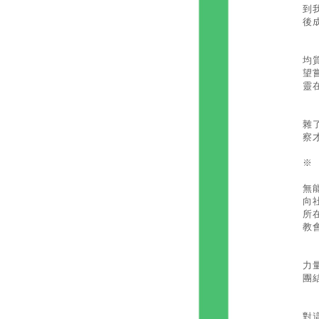
到
後
在
均
望
靈
在
雜
察
※
當
無
向
所
教
許
力
團
我
對