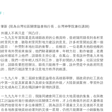
字：
黃肇新
(現為台灣社區關懷協會執行長，台灣神學院兼任講師)
 外國人不再只是「阿凸仔」
九九五年當我還是高雄縣政府的公務員時，曾經隨同縣長到各村里
加村里民大會，聽取村里民對地方建設的意見。許多村里開始反應一個
的題目：「外勞對本地社區的衝擊」。在橋頭，一位老農夫抱怨他種的
樹經常有外勞前來偷採，他們騎著腳踏車，年輕力壯，動作敏捷，老農
論如何都追不上他們，請縣長主持公道。在鳳山，里長說外勞進入本地
作以後，我們一些年輕人找不到工作，遊手好閒的人增多，社區治安變
不好，請縣長要想想辦法。縣長只能兩手一攤，說外勞是中央政府同意
進的，我們只能請警方多注意地方秩序的維護。
九九八年，第二屆婦女國是論壇在高雄縣舉辦。縣政府的社工員在
告中第一次提及家庭暴力及婦女保護的外籍／大陸新娘案例，學習外語
異文化成為社工員在職訓練中新增的課題。
九九九年十月二日，我隨同總會同工前往大地震後的集集，在與教
同工討論如何進行後續的社區關懷工作時，才上任兩個月的莊大慶傳道
訴我們他發現有十多位泰國勞工，因為語言不通雇主又在災後就不見蹤
，在各地救援物資紛紛運到的災後一星期，仍然只能圍著一小鍋飯勉強