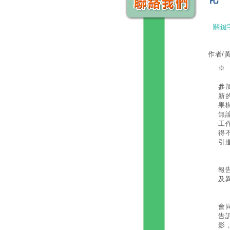
關鍵
作者/
※
一
參
新
果
無
工
得
引
一
報
及
一
會
告
影