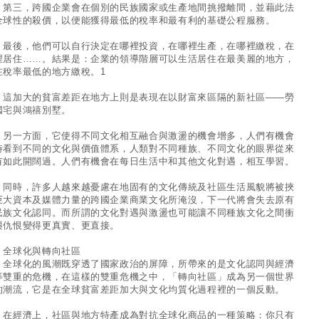
三，跨國企業會在個別的民族國家或生產地間挑撥離間，並藉此法
全球性的殺價，以便能獲得最低的稅率和最有利的基礎公程服務。
後，他們可以自行決定在哪裡投資，在哪裡生產，在哪裡繳稅，在
裡居住……。結果是：企業的領導階層可以生活居住在最美麗的地方，
在稅率最低的地方繳稅。1
加大的貧富差距在地方上則是表現在以財富來區隔的新社區——勞
國宅與鴻禧別墅。
一方面，它使得不同文化相互融合與激盪的機會增多，人們有機會
時看到不同的文化與價值體系，人類對不同種族、不同文化的眼界從來
有如此開闊過。人們有機會在每日生活中和其他文化對遇，相互學習。
時，許多人越來越憂慮在地固有的文化傳統及社區生活風貌將被挾
巨大資本及媒體力量的跨國企業商業文化所淹沒，下一代將會失去原有
民族文化認同。而所謂的文化對遇與激盪也可能讓不同種族文化之間衝
與仇恨變得更真實、更直接。
 全球化與轉向社區
球化的風潮既穿透了國家政治的屏障，所帶來的是文化認同與經濟
等雙重的危機，在這樣的雙重危機之中，「轉向社區」成為另一個世界
的潮流，它是在全球貧富差距加大與文化均質化過程裡的一個反動。
經濟上，社區與地方特產成為對抗全球化商品的一種策略：你只有