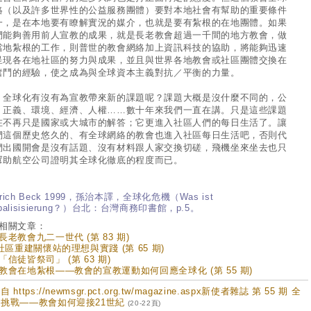
絡（以及許多世界性的公益服務團體）要對本地社會有幫助的重要條件
一，是在本地要有瞭解實況的媒介，也就是要有紮根的在地團體。如果
們能夠善用前人宣教的成果，就是長老教會超過一千間的地方教會，做
當地紮根的工作，則普世的教會網絡加上資訊科技的協助，將能夠迅速
呈現各在地社區的努力與成果，並且與世界各地教會或社區團體交換在
奮鬥的經驗，使之成為與全球資本主義對抗／平衡的力量。
球化有沒有為宣教帶來新的課題呢？課題大概是沒什麼不同的，公
、正義、環境、經濟、人權……數十年來我們一直在講。只是這些課題
在不再只是國家或大城市的解答；它更進入社區人們的每日生活了。讓
們這個歷史悠久的、有全球網絡的教會也進入社區每日生活吧，否則代
們出國開會是沒有話題、沒有材料跟人家交換切磋，飛機坐來坐去也只
幫助航空公司證明其全球化徹底的程度而已。
：
Urich Beck 1999，孫治本譯，全球化危機（Was ist
obalisisierung？）台北：台灣商務印書館，p.5。
相關文章：
長老教會九二一世代 (第 83 期)
1社區重建關懷站的理想與實踐 (第 65 期)
「信徒皆祭司」 (第 63 期)
教會在地紮根——教會的宣教運動如何回應全球化 (第 55 期)
 https://newmsgr.pct.org.tw/magazine.aspx新使者雜誌 第 55 期 全
挑戰——教會如何迎接21世紀
(20-22頁)