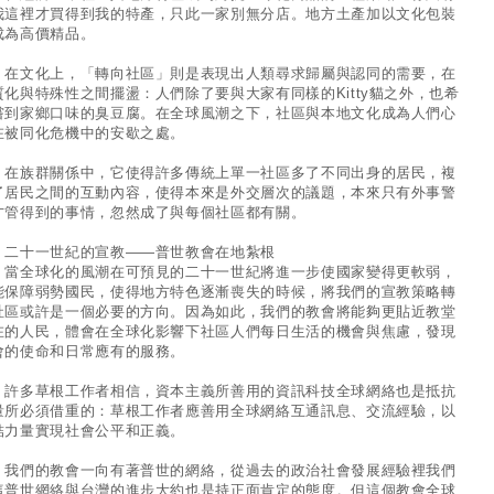
我這裡才買得到我的特產，只此一家別無分店。地方土產加以文化包裝
成為高價精品。
文化上，「轉向社區」則是表現出人類尋求歸屬與認同的需要，在
質化與特殊性之間擺盪：人們除了要與大家有同樣的Kitty貓之外，也希
嘗到家鄉口味的臭豆腐。在全球風潮之下，社區與本地文化成為人們心
在被同化危機中的安歇之處。
族群關係中，它使得許多傳統上單一社區多了不同出身的居民，複
了居民之間的互動內容，使得本來是外交層次的議題，本來只有外事警
才管得到的事情，忽然成了與每個社區都有關。
 二十一世紀的宣教——普世教會在地紮根
全球化的風潮在可預見的二十一世紀將進一步使國家變得更軟弱，
能保障弱勢國民，使得地方特色逐漸喪失的時候，將我們的宣教策略轉
社區或許是一個必要的方向。因為如此，我們的教會將能夠更貼近教堂
在的人民，體會在全球化影響下社區人們每日生活的機會與焦慮，發現
會的使命和日常應有的服務。
多草根工作者相信，資本主義所善用的資訊科技全球網絡也是抵抗
量所必須借重的：草根工作者應善用全球網絡互通訊息、交流經驗，以
結力量實現社會公平和正義。
們的教會一向有著普世的網絡，從過去的政治社會發展經驗裡我們
這普世網絡與台灣的進步大約也是持正面肯定的態度。但這個教會全球