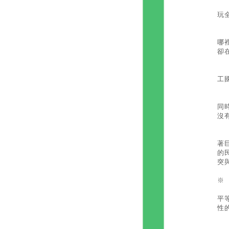
第
玩
最
哪
卻
這
工
另
同
沒
同
著
的
突
※
全
平
性
在