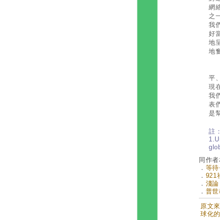
網
之
我
好
地
地
全
平
現
我
表
是
註
1.
gl
同作者
．
等待
．
92
．
淺論
．
普世
原文來自
球化的