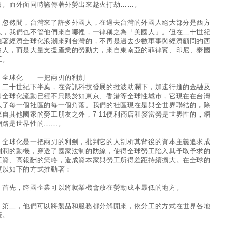
日。而外面同時謠傳著外勞出來趁火打劫……。
然間，台灣來了許多外國人，在過去台灣的外國人絕大部分是西方
人，我們也不管他們來自哪裡，一律稱之為「美國人」。但在二十世紀
隨著經濟全球化浪潮來到台灣的，不再是過去少數軍事與經濟顧問的西
白人，而是大量支援產業的勞動力，來自東南亞的菲律賓、印尼、泰國
工。
 全球化——一把兩刃的利劍
十世紀下半葉，在資訊科技發展的推波助瀾下，加速行進的金融及
口全球化流動已經不只限於如東京、香港等全球性城市，它現在在台灣
入了每一個社區的每一個角落。我們的社區現在是與全世界聯結的，除
來自其他國家的勞工朋友之外，7-11便利商店和麥當勞是世界性的，網
網路是世界性的……。
球化是一把兩刃的利劍，批判它的人剖析其背後的資本主義追求成
利潤的動機，穿透了國家法制的防線，使得全球勞工陷入其予取予求的
工資、高報酬的策略，造成資本家與勞工所得差距持續擴大。在全球的
度以如下的方式推動著：
先，跨國企業可以將就業機會放在勞動成本最低的地方。
二，他們可以將製品和服務都分解開來，依分工的方式在世界各地
產。