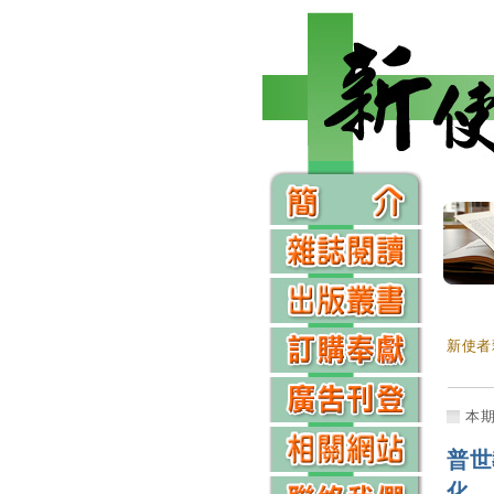
新使者
本
普世
化