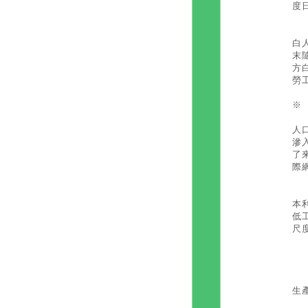
度
忽
白
末
方
勞
※
二
人
滲
了
際
全
本
低
尺
首
第
生