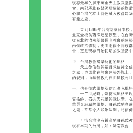
現存最早的屏東萬金天主教教堂與
會、南部馬雅各醫師所建築的旗后
心將台灣的本土特色融入教會建築
有趣之處。
直到1895年台灣割讓日本後
並完全模仿西洋建築原型，在台灣
從台北的濟南基督長老教會的建築
兩個政治體制，更由兩個不同族群
會，更是現存日治初期的教堂當中
※ 台灣教會建築藝術的風格
天主教信徒與基督教信徒之信仰
之處，也因此在教會建築外觀上，
的規則，而基督教則自由度較高且
一、仿哥德式風格及仿巴洛克風格
十二世紀時，哥德式風格出現。
窗格飾、石拱天花板與飛扶壁。在
華麗又細緻的風格。哥德式的彩繪
之處，常常令人印象深刻，將信仰
可惜台灣沒有嚴謹的哥德式教堂
現在早期的台灣，如：濟南教會、