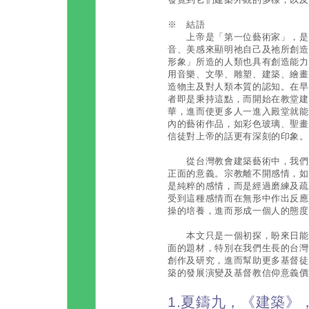
※ 結語
上帝是「第一位藝術家」，是一
音、美感來顯明祂自己及祂所創造
形象」所造的人類也具有創造能力
用音樂、文學、雕塑、建築、繪畫
造物主及對人類本質的認知。在早
者即是秉持這點，而開始在教堂建
華，進而使更多人一進入殿堂就能
內的藝術作品，如彩色玻璃、聖畫
信徒對上帝的話更有深刻的印象。
從台灣教會建築藝術中，我們看
正面的意義。宗教離不開感情，如
是純粹的感情，而是經過磨練及疏
受到這種感情而在無形中作出反應
操的培養，進而形成一個人的態度
本文只是一個初探，盼來日能聚
面的題材，特別在我們生長的台灣
創作及研究，進而幫助更多基督徒
築的發展演變及基督教信仰意義價
1.夏鑄九，《建築