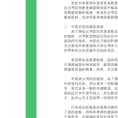
至於台南看西街基督長老教會，
在台灣其他教會建築藝術當中極為
督教建築藝術風格，移居在台灣這
藝術題材，也說明基督教與藝術關
二、中西合璧的建築風格
為了降低台灣居民對基督教及天
的敏銳，台灣教堂開始出現結合中
築我們可發現，內部柱子懸掛對聯
充分展現外來建築樣式與台灣本土
所帶來的文化現象作深刻的見證，
基督教自改教運動後，認為馬利
不應將她當作神來敬拜，嚴禁偶像
體象徵意義的雕像。然而，天主教
早期來台灣的宣教師，為了傳播
作來達到目的，所以還有一些附屬
等，形式多為一般的洋樓建築。這
築的設計亦不假手他人，所以教堂
大，如赤山天主堂就帶一些西班牙
日本統治前教會的發展仍興旺，
了新的面貌，同時有專業的建築師
主義高張，在積極的皇民化政策下