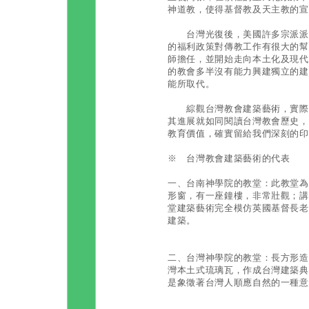
神道教，使得基督教及天主教的宣
台灣光復後，美國許多宗派派人
的福利政策對傳教工作有很大的幫
師擔任，並開始走向本土化及現代
的教會多半沒有能力興建獨立的建
能所取代。
綜觀台灣教會建築藝術，實際反
其進展就如同閱讀台灣教會歷史，
教育價值，確實留給我們深刻的印
※ 台灣教會建築藝術的代表
一、台南神學院的教堂：此教堂為
形窗，有一座鐘樓，非常壯觀；講
堂建築藝術完全模仿英國基督長老
建築。
二、台灣神學院的教堂：長方形造
灣本土式琉璃瓦，作成台灣建築典
是象徵著台灣人順應自然的一種意