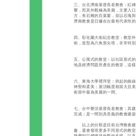
三、台北濟南基督長老教會：紅磚
響，而其外觀極為美麗，主要入口
方，有石雕的百葉窗，並以石塊與
濟南教會是日據在台最有代表性的
四、彰化蘭大衛紀念教堂：教堂外
術，造型為六角形尖塔，非常特別
五、公寓式的教堂：以社區形式的
地及經濟問題所產生的教堂，這樣
六、東海大學禮拜堂：拱起的曲線
神聖和柔美；屋頂幅度相當大且美
術當中最為美麗的一間。
七、台中磐頂基督長老教會：其建
完成；是一間別具意義的教會建築
以上的分類是目前台灣教會建築
趣，還會發現更多不同形式的教堂
發覺到它們建築外觀的多樣，以及