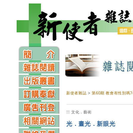
新使者雜誌
>
第60期 教會有性別嗎
文化．藝術
光．晝光．新眼光