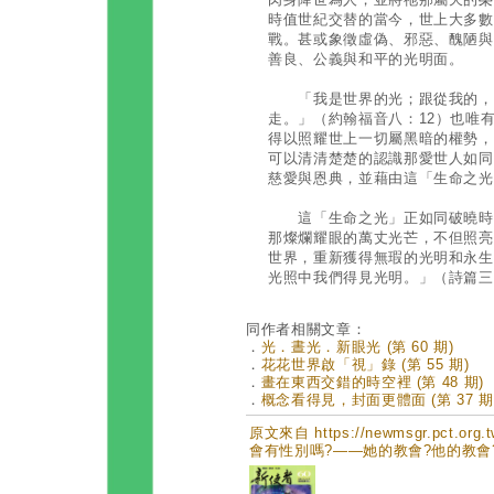
時值世紀交替的當今，世上大多數
戰。甚或象徵虛偽、邪惡、醜陋與
善良、公義與和平的光明面。
「我是世界的光；跟從我的，會
走。」（約翰福音八：12）也唯
得以照耀世上一切屬黑暗的權勢，
可以清清楚楚的認識那愛世人如同
慈愛與恩典，並藉由這「生命之光
這「生命之光」正如同破曉時分
那燦爛耀眼的萬丈光芒，不但照亮
世界，重新獲得無瑕的光明和永生
光照中我們得見光明。」（詩篇三
同作者相關文章：
．
光．晝光．新眼光 (第 60 期)
．
花花世界啟「視」錄 (第 55 期)
．
畫在東西交錯的時空裡 (第 48 期)
．
概念看得見，封面更體面 (第 37 期
原文來自 https://newmsgr.pct.or
會有性別嗎?——她的教會?他的教會