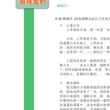
關鍵字：
作者/陳耀武
(現為陳耀武設計工作室
※ 心靈之光
上帝創造天地，第一件是「光
太初，上帝創造天地。大地混沌
的靈運行在水面上。上帝命令：「
的，就把光和暗分開，稱光為「晝
臨；這是第一天。——創世記一章1
人類何其有幸，能夠領受這「光
覺之光」，「光令人愛慕，能夠享
7）同時也象徵著純真、良善、聖
光明的人，是屬於白晝的。」（帖
※ 掬光繪影
當沉睡的大地整個籠罩在黑漆漆
的。因為他們沒有了「光」的照射
色彩不能展現，連顯示前、後、遠
到黎明的第一道曙光來臨那一霎那
灰濛濛的薄暮中，淡淡的露出形體
的特有造型與顏色，才清晰可辨，