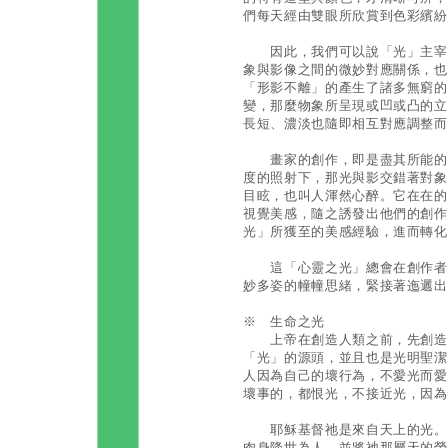
們每天經由雙眼所欣賞到色彩繽紛
因此，我們可以說「光」主宰了
象與影像之間的微妙對應關係，也
「形影不離」的產生了諸多無窮的
變，那麼物象所呈現或凹或凸的立
長短、濃淡也隨即相互對應調整而
畫家的創作，即是盡其所能的表
度的照射下，那光與影交錯著對象
目眩，也叫人渾然心醉。它在在的
視覺美感，隨之誘發出他們的創作
光」所獲至的美感經驗，進而轉化
這「心靈之光」總會在創作者幽
妙多姿的幢幢思緒，緊接著迤邐出
※ 生命之光
上帝在創造人類之前，先創造了
「光」的源頭，並且也是光明聖潔
人因為自己的壞行為，不愛光而愛
壞事的，都恨光，不接近光，因為
耶穌基督祂是來自天上的光。為
肉身降世為人，並將祂那屬天的榮