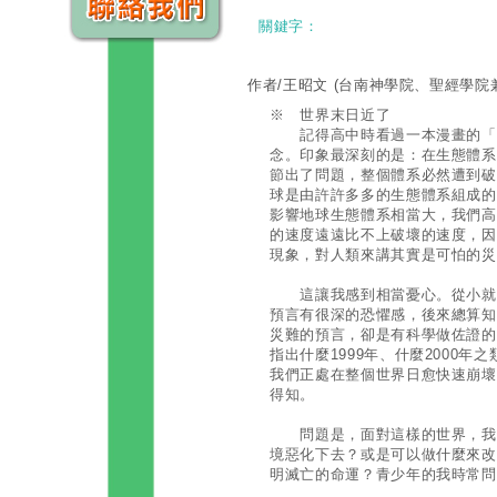
關鍵字：
作者/王昭文
(台南神學院、聖經學院
※ 世界末日近了
記得高中時看過一本漫畫的「生
念。印象最深刻的是：在生態體系
節出了問題，整個體系必然遭到破
球是由許許多多的生態體系組成的
影響地球生態體系相當大，我們高
的速度遠遠比不上破壞的速度，因
現象，對人類來講其實是可怕的災
這讓我感到相當憂心。從小就對
預言有很深的恐懼感，後來總算知
災難的預言，卻是有科學做佐證的
指出什麼1999年、什麼2000
我們正處在整個世界日愈快速崩壞
得知。
問題是，面對這樣的世界，我們
境惡化下去？或是可以做什麼來改
明滅亡的命運？青少年的我時常問