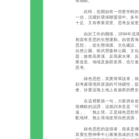
很感動。
此時，也開始有一些更年輕的長
一信，活躍於環保聯盟當中。多年
十足、又有專業背景、思考反省更
由於工作的關係，1994年流
相當有意思的生態運動。由曾貴海
思想」，從生態保護、文化建設、
自然公園、衛武營森林公園、文化
題；搶救高屏溪、反瑪家水庫、反
業改造、地域及族群差異，也引進
思考。
綠色思想，其實簡單說來，就是
刻考慮環境與資源的可持續性，提
會、珍愛這塊土地上各族群的歷史
在這裡要插一句，大家拼命使用
很糟糕的誤譯，這個詞本意是「可
遠」、「無止境」正是綠色思想所
配地球、無止境地使用自然資源，
綠色思想的提倡者，很多是佛教
其實生態神學中心漸漸形成的主張