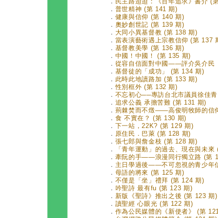
．
民主路迢迢：《百年追求》書介 (第 1
．
普世精神 (第 141 期)
．
健康與信仰 (第 140 期)
．
奧妙創世記 (第 139 期)
．
大同小異基督教 (第 138 期)
．
當表演藝術遇上宗教信仰 (第 137 
．
基督教美學 (第 136 期)
．
中國！中國！ (第 135 期)
．
從容自信面對中國——評介吳介民《第
．
基督徒的「成功」 (第 134 期)
．
此時此地讀路加 (第 133 期)
．
性別框外 (第 132 期)
．
不忘初心──專訪台北市議員徐佳青 (第
．
追求公義 承擔苦難 (第 131 期)
．
荊棘焚而不燬——高俊明牧師的信仰與實
．
食 不實在？ (第 130 期)
．
下一站，22K? (第 129 期)
．
原住民．巴萊 (第 128 期)
．
張七郎與詹金枝 (第 128 期)
．
「青年運動」的過去、現在與未來 (第
．
牽阮的手——浪漫同行獨立路 (第 12
．
主日學過後——不可忽視的青少年信仰教
．
母語的將來 (第 125 期)
．
不僅是「坐」禮拜 (第 124 期)
．
吟聖詩 最有fu (第 123 期)
．
新版《聖詩》推出之後 (第 123 期)
．
讀聖經 心眼光 (第 122 期)
．
作為公民媒體的《新使者》 (第 121