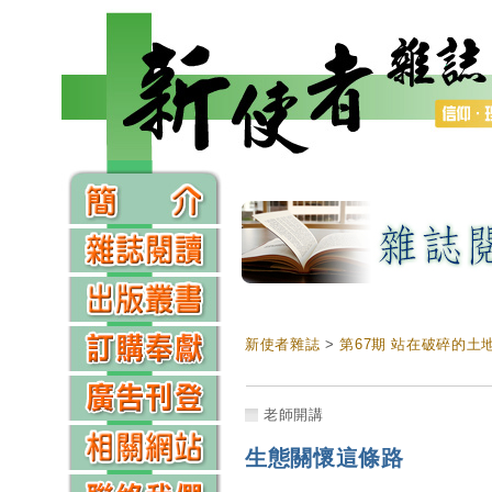
新使者雜誌
>
第67期 站在破碎的土
老師開講
生態關懷這條路