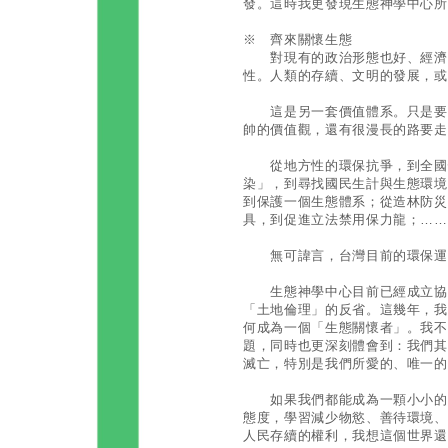
發。這時我更發現生態神學中心所
※ 齊來關懷生態
對現有的政治形態也好、經濟形
性。人類的存續、文明的發展，或
這是另一套價值體系。只是要取
帥的價值觀，還有很漫長的路要走
從地方性的環保抗爭，到全國性
染」，到尋找國民生計與生態環境
到保護一個生態體系；從造林防災
具，到促進立法禁用保力龍；……
無可諱言，台灣目前的環保運
生態神學中心目前已經成立協會
「土地倫理」的反省。這幾年，我
何成為一個「生態關懷者」。我不
題，同時也更深刻體會到：我們其
滅亡，特別是我們所愛的、唯一的
如果我們都能成為一顆小小的綠
態度，學習減少物慾、善待環境、
人民存續的權利，我想這個世界還