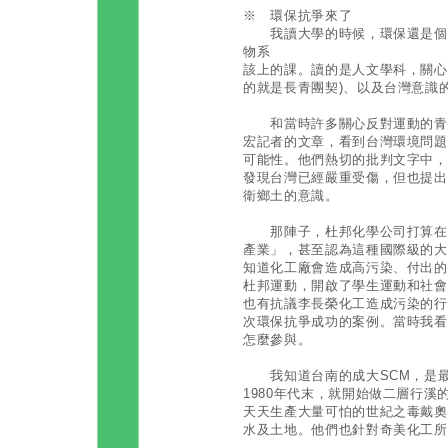
※ 環保抗爭來了
我讀大學的時候，環保還是個人
物系
該上的課。讀的是人文學科，關心
的就是長青團契)、以及台灣意識
和當時許多關心反對運動的青年
宏記者的文章，看到台灣環境問題
可能性。他們熱切的批判文字中，
發現台灣已經嚴重受傷，但也提出
衛鄉土的意識。
那陣子，杜邦化學公司打算在鹿
產業」，甚至認為這種國際級的大
知道化工廠會造成高污染、付出的
杜邦運動，開啟了學生運動和社會
也有抗議李長榮化工造成污染的行
次環保抗爭成功的案例。當時我看
怎麼參與。
我知道台南的成大SCM，是最
1980年代末，就開始做二層行
天天生產大量可怕的世紀之毒戴奧
水及土地。他們也針對奇美化工所