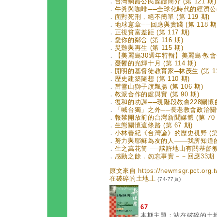
．
台灣網路公民媒體簡介 (第 121 期)
．
牛糞與咖啡──全球化時代的經濟公義 (
．
面對死刑，絕不簡單 (第 119 期)
．
地球憲章──回應與實踐 (第 118 期
．
正視貧富差距 (第 117 期)
．
愛你的鄰舍 (第 116 期)
．
災難與再生 (第 115 期)
．
【美麗島30週年特輯】美麗島‧教會公報
．
憂鬱的光輝十月 (第 114 期)
．
開明的基督徒教育家─林茂生 (第 11
．
歷史建築隨想 (第 110 期)
．
當雪山獅子旗飄揚 (第 106 期)
．
教派合作的虛與實 (第 90 期)
．
復和的功課──現階段教會228關懷的使
．
「喊台獨」之外──長老教會政治關懷的
．
報禁開放前的台灣新聞媒體 (第 70 
．
生態關懷這條路 (第 67 期)
．
小林善紀《台灣論》的歷史視野 (第 
．
努力與耶穌為友的人——我所知道的謝
．
生之萬花筒 ──談許地山有關基督教的小
．
感動之餘，勿忘事實－－回應33期「人
原文來自 https://newmsgr.pct.or
在破碎的土地上
(74-77頁)
67
本期主題：站在破碎的土