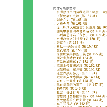
同作者相關文章：
．
台灣原住民的自我追尋：歐蜜．偉浪《編
．
《新使者》之路 (第 164 期)
．
創造之力 (第 163 期)
．
人權今昔 (第 161 期)
．
從〈PCT人權宣言〉到解嚴 (第 161
．
開展中的台灣教會角色 (第 160 期)
．
不斷再思何為「宣教」 (第 159 期)
．
台灣教會＠21世紀 (第 159 期)
．
好家在 (第 158 期)
．
看見──約翰福音 (第 157 期)
．
愛及曠野 (第 156 期)
．
原住民族與轉型正義 (第 155 期)
．
面對青貧時代 (第 154 期)
．
再思政教關係 (第 153 期)
．
感謝上帝賞賜米糧 (第 152 期)
．
因信得生：羅馬書 (第 151 期)
．
這世界繽紛多元 (第 150 期)
．
歡迎加入大專團契 (第 149 期)
．
未來，一直來 (第 148 期)
．
現在是我們的事了！ (第 147 期)
．
150年來 (第 146 期)
．
見證：使徒行傳 (第 145 期)
．
你想要什麼樣的幸福？ (第 144 期)
．
後太陽花的公民力量 (第 143 期)
．
忘了我是誰 (第 142 期)