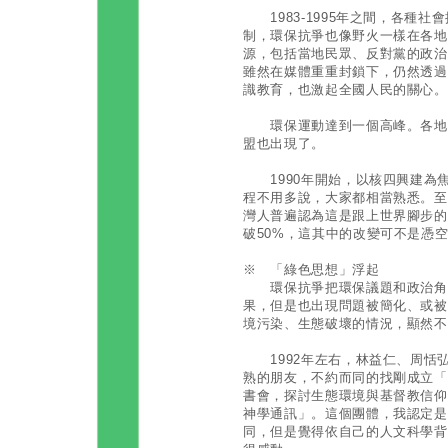
1983-1995年之間，各種社
制，環保抗爭也像野火一樣在各地
源，包括當地民眾、反對黨的政治
雖然在媒體重重封鎖下，仍然透過
識教育，也激起全國人民的關心。
環保運動達到一個高峰。各地的
盟也出現了。
1990年開始，以核四興建為
程不用多說，大家都相當熟悉。至
灣人普遍認為這是跟上世界腳步的
破50%，這其中的改變可不是憑
※ 「綠色思想」浮起
環保抗爭把環保議題和政治角力
果，但是也出現問題被簡化、或被
境污染、生態破壞的情況，顯然不
1992年左右，林益仁、周恬
熟的朋友，不約而同的找剛成立「
書會，探討生態環境與基督教信仰
神學通訊」。這個團體，我認定是
同，但是覺得依自己的人文科學背