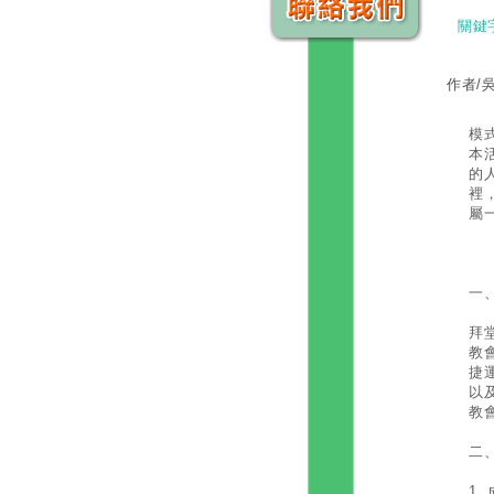
關鍵
作者/
事
模
本
的
裡
屬
本
一
一
拜
教
捷
以
教
二
1.