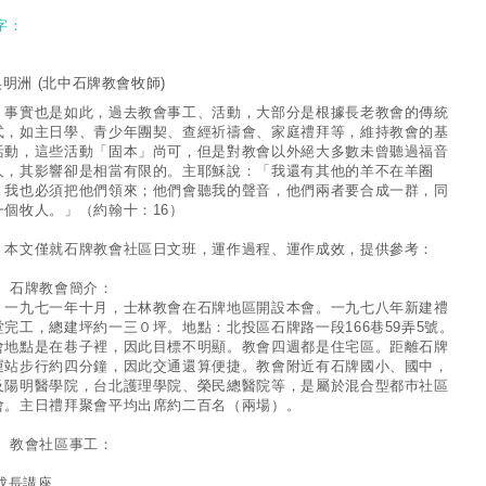
字：
吳明洲
(北中石牌教會牧師)
實也是如此，過去教會事工、活動，大部分是根據長老教會的傳統
式，如主日學、青少年團契、查經祈禱會、家庭禮拜等，維持教會的基
活動，這些活動「固本」尚可，但是對教會以外絕大多數未曾聽過福音
人，其影響卻是相當有限的。主耶穌說：「我還有其他的羊不在羊圈
，我也必須把他們領來；他們會聽我的聲音，他們兩者要合成一群，同
一個牧人。」（約翰十：16）
文僅就石牌教會社區日文班，運作過程、運作成效，提供參考：
、 石牌教會簡介：
九七一年十月，士林教會在石牌地區開設本會。一九七八年新建禮
堂完工，總建坪約一三０坪。地點：北投區石牌路一段166巷59弄5號。
會地點是在巷子裡，因此目標不明顯。教會四週都是住宅區。距離石牌
運站步行約四分鐘，因此交通還算便捷。教會附近有石牌國小、國中，
及陽明醫學院，台北護理學院、榮民總醫院等，是屬於混合型都巿社區
會。主日禮拜聚會平均出席約二百名（兩場）。
、 教會社區事工：
 成長講座