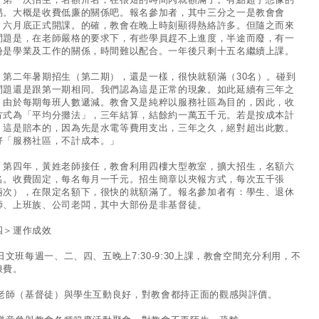
易。大概是收費低廉的關係吧。報名參加者，其中三分之一是教會會
。六月底正式開課。的確，教會在晚上時刻顯得熱絡許多。但隨之而來
問題是，在老師嚴格的要求下，有些學員趕不上進度，半途而廢，有一
份是學業及工作的關係，時間難以配合。一年後只剩十五名繼續上課。
二年暑期招生（第二期），還是一樣，很快就額滿（30名）。碰到
問題還是跟第一期相同。我們認為這是正常的現象。如此延續有三年之
。由於每期每班人數遞減。教會又是純粹以服務社區為目的，因此，收
方式為「平均分攤法」，三年結算，結餘約一萬五千元。若是按成本計
，這是賠本的，因為先是水電等費用支出，三年之久，絕對超出此數。
好「服務社區，不計成本。」
四年，黃姓老師接任，教會利用四樓大型教室，擴大招生，名額六
名。收費固定，每名每月一千元。招生簡章以夾報方式，每次五千張
兩次），在限定名額下，很快的就額滿了。報名參加者有：學生、退休
師、上班族、公司老闆，其中大部份是非基督徒。
四＞運作成效
 日文班每週一、二、四、五晚上7:30-9:30上課，教會空間充分利用，不
浪費。
. 老師（基督徒）與學生互動良好，對教會都持正面的觀感與評價。