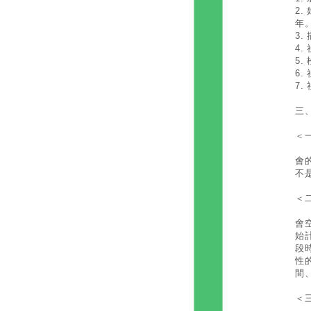
2
年
3
4.
5.
6.
7.
三
＜
長
會
不
＜
一
會
始
段
性
間
＜
第