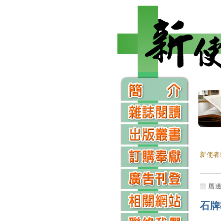
新使者
厝
石牌