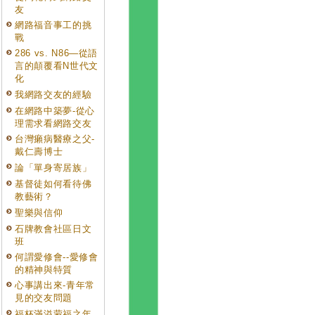
友
網路福音事工的挑
戰
286 vs. N86—從語
言的顛覆看N世代文
化
我網路交友的經驗
在網路中築夢-從心
理需求看網路交友
台灣癩病醫療之父-
戴仁壽博士
論「單身寄居族」
基督徒如何看待佛
教藝術？
聖樂與信仰
石牌教會社區日文
班
何謂愛修會--愛修會
的精神與特質
心事講出來-青年常
見的交友問題
福杯滿溢蒙福之年