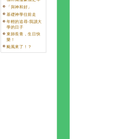
「與神和好」
基礎神學往前走
年輕的追尋-我讀大
學的日子
東師長青，生日快
樂！
颱風來了！？