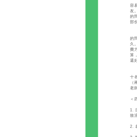
容
友
的
部
第
的
久
費
算
還
第
十
（
老
＜
1.
致
2