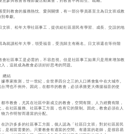
. 樂意參與教會各種節慶活動聚會，對教會不再陌生、疏離。
. 感受到教會的服務熱忱、愛與關懷，有一部分學員甚至主為日文班或教
特別奉獻。
. 日文班、松年大學社區事工，提供給社區居民有學習、成長、交誼的地
。
. 因為就讀松年大學，領受福音，受洗歸主有兩名。日文班還在等待階
。
. 教會社區事工是必需的，不容忽視。但是社區事工如果只是用來增加教
收入，這就成為教會必須好好思考的問題。
、 總結
專家推測，廿一世紀，全世界四分之三的人口將會集中在大城巿。
然台灣也不例外。因此，在都巿的教會，必須承擔更大傳揚福音的使
。
巿教會，尤其在社區中新成立的教會，空間有限、人力經費有限，
此，在社區服務、社區事工方面，也有它的限制。因此，教會必須在人
、物力作明智而適當的分配。
許許多多的社區事工方面，個人認為「社區日文班」對於社區居民
言，是相當需要的。只要教會有適當的空間、有適當的老師，是很容易