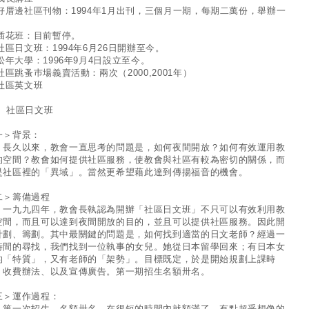
. 好厝邊社區刊物：1994年1月出刊，三個月一期，每期二萬份，舉辦一
。
. 插花班：目前暫停。
 社區日文班：1994年6月26日開辦至今。
 松年大學：1996年9月4日設立至今。
 社區跳蚤巿場義賣活動：兩次（2000,2001年）
 社區英文班
、 社區日文班
一＞背景：
久以來，教會一直思考的問題是，如何夜間開放？如何有效運用教
的空間？教會如何提供社區服務，使教會與社區有較為密切的關係，而
是社區裡的「異域」。當然更希望藉此達到傳揚福音的機會。
二＞籌備過程
九九四年，教會長執認為開辦「社區日文班」不只可以有效利用教
空間，而且可以達到夜間開放的目的，並且可以提供社區服務。因此開
計劃、籌劃。其中最關鍵的問題是，如何找到適當的日文老師？經過一
時間的尋找，我們找到一位執事的女兒。她從日本留學回來；有日本女
的「特質」，又有老師的「架勢」。目標既定，於是開始規劃上課時
、收費辦法、以及宣傳廣告。第一期招生名額卅名。
三＞運作過程：
一次招生，名額卅名，在很短的時間內就額滿了。有點超乎想像的