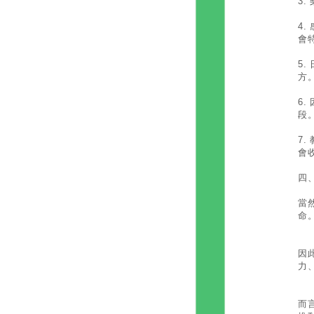
3
4
會
5
方
6
段
7
會
四
據
當
命
都
因
力
在
而