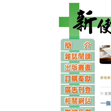
新使者
交
一個