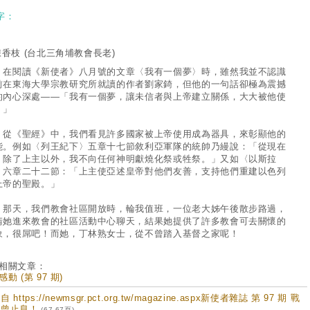
字：
陳香枝
(台北三角埔教會長老)
閱讀《新使者》八月號的文章〈我有一個夢〉時，雖然我並不認識
前在東海大學宗教研究所就讀的作者劉家錡，但他的一句話卻極為震撼
的內心深處——「我有一個夢，讓未信者與上帝建立關係，大大被他使
。」
《聖經》中，我們看見許多國家被上帝使用成為器具，來彰顯他的
能。例如〈列王紀下〉五章十七節敘利亞軍隊的統帥乃縵說：「從現在
，除了上主以外，我不向任何神明獻燒化祭或牲祭。」又如〈以斯拉
〉六章二十二節：「上主使亞述皇帝對他們友善，支持他們重建以色列
上帝的聖殿。」
天，我們教會社區開放時，輪我值班，一位老大姊午後散步路過，
請她進來教會的社區活動中心聊天，結果她提供了許多教會可去關懷的
象，很屌吧！而她，丁林熟女士，從不曾踏入基督之家呢！
相關文章：
動 (第 97 期)
 https://newmsgr.pct.org.tw/magazine.aspx新使者雜誌 第 97 期 戰
未曾止息！
(67-67頁)