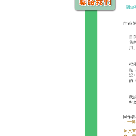
關鍵
作者/
在
目
我
用
從
權
起
記
的
那
我
對
同作者
．
一個感
原文來自
火，