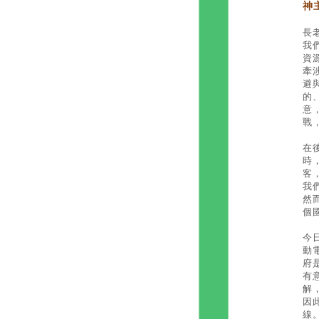
神
長
我
資
牽
避
的
意
戰
在
時
客
我
然
個
今
動
府
有
解
因
線