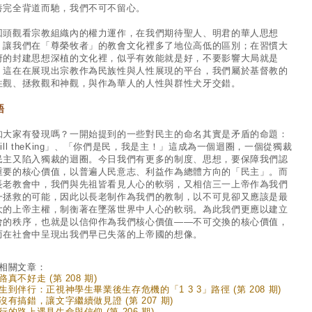
養完全背道而馳，我們不可不留心。
回頭觀看宗教組織內的權力運作，在我們期待聖人、明君的華人思想
，讓我們在「尊榮牧者」的教會文化裡多了地位高低的區別；在習慣大
府的封建思想深植的文化裡，似乎有效能就是好，不要影響大局就是
。這在在展現出宗教作為民族性與人性展現的平台，我們屬於基督教的
性觀、拯救觀和神觀，與作為華人的人性與群性犬牙交錯。
語
知大家有發現嗎？一開始提到的一些對民主的命名其實是矛盾的命題：
ill theKing」、「你們是民，我是主！」這成為一個迴圈，一個從獨裁
民主又陷入獨裁的迴圈。今日我們有更多的制度、思想，要保障我們認
重要的核心價值，以普遍人民意志、利益作為總體方向的「民主」。而
長老教會中，我們與先祖皆看見人心的軟弱，又相信三一上帝作為我們
一拯救的可能，因此以長老制作為我們的教制，以不可見卻又應該是最
大的上帝主權，制衡著在墜落世界中人心的軟弱。為此我們更應以建立
會的秩序，也就是以信仰作為我們核心價值——不可交換的核心價值，
而在社會中呈現出我們早已失落的上帝國的想像。
相關文章：
路真不好走 (第 208 期)
生到伴行：正視神學生畢業後生存危機的「1 3 3」路徑 (第 208 期)
沒有搞錯，讓文字繼續做見證 (第 207 期)
行的路上遇見生命與信仰 (第 206 期)