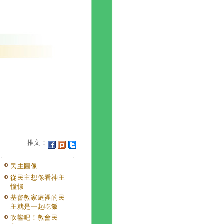
推文：
民主圖像
從民主想像看神主
憧憬
基督教家庭裡的民
主就是一起吃飯
吹響吧！教會民