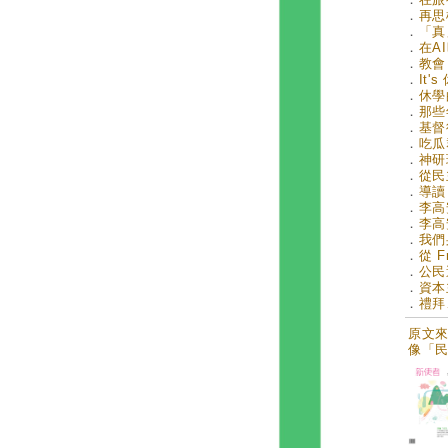
．
再思
．
「真
．
在AI
．
教會
．
It'
．
休學的
．
那些
．
基督
．
吃瓜群
．
神研班
．
從民
．
導讀
．
李高
．
李高
．
我們
．
從 F
．
公民
．
資本
．
禮拜
原文來自
像「