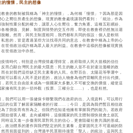
主的憧憬，民主的想像
老教會的教制被我稱為「神主的憧憬」，為何稱「憧憬」？因為那是因
們心之嚮往所產生的想像。現實的教會處境讓我們看到：「統治」作為
源強制性重分配的權力，讓眾人心生嚮往，奮力角逐。這種五彩繽紛、
涉各種價值、見解、制度與情勢的交互作用，即使在教會裡仍然無法迴
與脫離。然而，與民主制度相同，我們都有共同的假設：個人是軟弱
、私慾的，皆是透過某些方法找尋共同的意志，在教會中稱為上帝的心
，在世俗政治或許稱為眾人最大的利益。在教會中這樣的想像被現實挑
，在世俗政治中亦然。
後疫情時代，特別是台灣疫情處理得宜，政府取得人民大規模的信任
，反而凸顯台灣民主的最大隱患：民主的敵人並不在於違法濫權的政
，而在於我們這些缺乏民主素養的人民。在野百合、太陽花等學運中，
們就可以看出人民不是好惹的，政治人物會為他們背離民意付出代價。
而，若民主自由並未成為一個國家大多數人不可被交換的價值，縱使這
國家擁有民主的一切外觀（投票、三權分立……），也是枉然。
日，我們可以用一張健保卡聯繫我們在政府的出、入境資料，可以用行
電話的位置了解居家隔離者的行蹤……；今日，是因為我們暫且相信政
是為了防疫而有所為之。但我們也知道他擁有掌握我們的能力。若政府
意開始侵害人權、走向威權時，這個國家的民主體制很快就會土崩瓦
，同時這又進一步傷害民眾對民主的信心，更會阻礙社會共識的形成。
此，政治體系的運作與我們堅定的民主素養，是鞏固民主不可退縮的防
。然而前面提到的，台灣過半民眾期待接受「聖人」的統治，這與民主