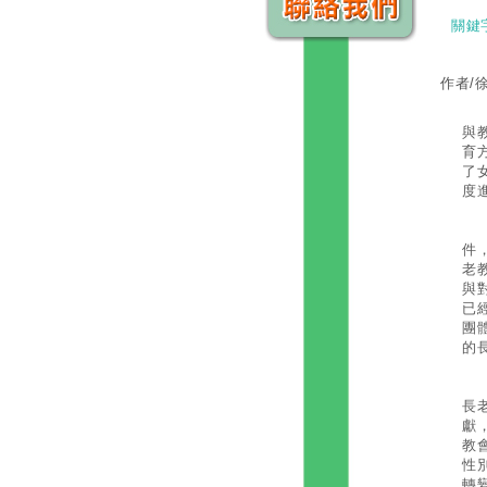
關鍵
作者/
台
與
育
了
度
正
件
老
與
已
團
的
以
長
獻
教
性
轉