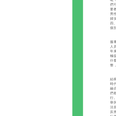
們
要
男
婦
四
個
因
服
人
年
極
什
整
依
結
時
融
們
行
舉
法
反