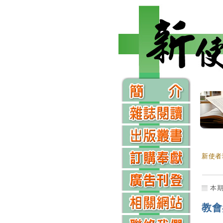
新使者
本
教會