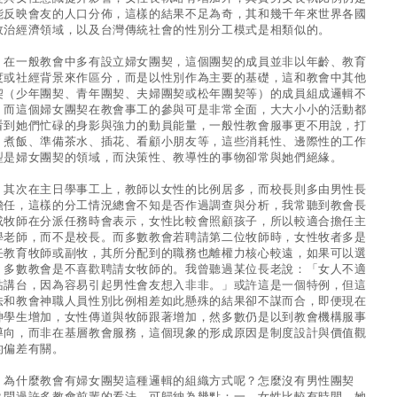
能反映會友的人口分佈，這樣的結果不足為奇，其和幾千年來世界各國
政治經濟領域，以及台灣傳統社會的性別分工模式是相類似的。
一般教會中多有設立婦女團契，這個團契的成員並非以年齡、教育
度或社經背景來作區分，而是以性別作為主要的基礎，這和教會中其他
契（少年團契、青年團契、夫婦團契或松年團契等）的成員組成邏輯不
。而這個婦女團契在教會事工的參與可是非常全面，大大小小的活動都
看到她們忙碌的身影與強力的動員能量，一般性教會服事更不用說，打
、煮飯、準備茶水、插花、看顧小朋友等，這些消耗性、邊際性的工作
型是婦女團契的領域，而決策性、教導性的事物卻常與她們絕緣。
次在主日學事工上，教師以女性的比例居多，而校長則多由男性長
擔任，這樣的分工情況總會不知是否作過調查與分析，我常聽到教會長
或牧師在分派任務時會表示，女性比較會照顧孩子，所以較適合擔任主
學老師，而不是校長。而多數教會若聘請第二位牧師時，女性牧者多是
任教育牧師或副牧，其所分配到的職務也離權力核心較遠，如果可以選
，多數教會是不喜歡聘請女牧師的。我曾聽過某位長老說：「女人不適
站講台，因為容易引起男性會友想入非非。」或許這是一個特例，但這
法和教會神職人員性別比例相差如此懸殊的結果卻不謀而合，即便現在
神學生增加，女性傳道與牧師跟著增加，然多數仍是以到教會機構服事
導向，而非在基層教會服務，這個現象的形成原因是制度設計與價值觀
的偏差有關。
什麼教會有婦女團契這種邏輯的組織方式呢？怎麼沒有男性團契
？問過許多教會前輩的看法，可歸納為幾點：一、女性比較有時間，她