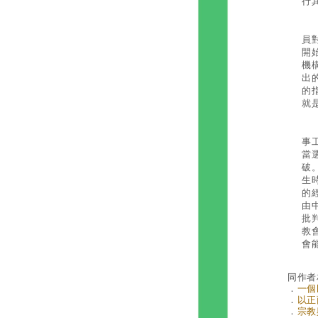
行
近
員
開
機
出
的
就
單
事
當
破
生
的
由
批
教
會
同作者
．
一個
．
以正
．
宗教