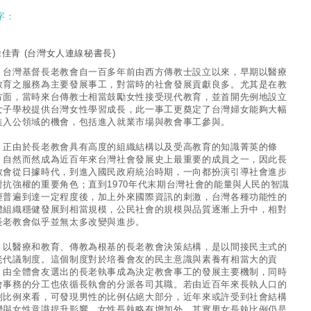
字：
徐佳青
(台灣女人連線秘書長)
灣基督長老教會自一百多年前由西方傳教士設立以來，早期以醫療
教育之服務為主要發展事工，對當時的社會發展貢獻良多。尤其是在教
方面，當時來台傳教士相當鼓勵女性接受現代教育，並首開先例地設立
女子學校提供台灣女性學習成長，此一事工更奠定了台灣婦女能夠大幅
進入公領域的機會，包括進入就業市場與教會事工參與。
由於長老教會具有高度的組織結構以及受高教育的知識菁英的條
，自然而然成為近百年來台灣社會發展史上最重要的成員之一，因此長
教會從日據時代，到進入國民政府統治時期，一向都扮演引導社會進步
對抗強權的重要角色；直到1970年代末期台灣社會的能量與人民的智識
經普遍到達一定程度後，加上外來國際資訊的刺激，台灣各種功能性的
體組織穩健發展到相當規模，公民社會的規模與品質逐漸上升中，相對
長老教會似乎並無太多改變與進步。
醫療和教育、傳教為根基的長老教會決策結構，是以間接民主式的
老代議制度。這個制度對於培養會友的民主意識與素養有相當大的貢
，由全體會友選出的長老執事成為決定教會事工的發展主要機制，同時
會事務的分工也依循長執會的分派各司其職。若由近百年來長執人口的
別比例來看，可發現男性的比例佔絕大部分，近年來或許受到社會結構
變與女性意識提升影響，女性長執略有增加外，其實男女長執比例仍是