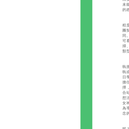
未
的
在
程
團
同
可
掃
類
其
執
執
日
擔
擇
合
想
女
為
念
為
呢