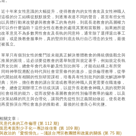
其道。
十年來女性意識的大幅提升，使得教會內的女性會友及女性神職人
對這樣的分工結構從默默接受，到逐漸表達不同的聲音，甚至有些女性
始以具體行動來改變參與教會事工的角色時，到底長老教會的高層權力
構可以作什麼協助？這些女性在教會的處境其實相當艱難，如果她所提
的改革意見不為多數男性會友及長執的同意時，通常除了選擇退出事工
指派，或是換教會服事外，真的堅持到底去執行自己理念的女性，最後
是被孤立。
單只有個別女性的奮鬥並未能真正解決整體教會的傳統價值觀念與
工推展的困境，這必須要從教會的選舉制度與規定著手，例如規定長執
選男女比例，總會年會代表年齡及性別比例等，才能在結構上有所突
。同時神學院應配合時代與社會背景條件的進步，提供倫理教導，從學
時代開始就有相關的性別研習課程，培養具有性別批判的眼光解讀神學
經典；另外，擔任教會的講台宣道或教導的神職人員更需要在職進修，
中會、總會定期辦理工作坊或演講，以提升長老教會神職人員的視野與
判社會歧視的能力，從而改變各基層教會的性別倫理教導的偏差，以及
會決策結構的民主與合理化，讓我們先從性別正義開始做起，使長老教
能再度扮演台灣社會進步的推動者、最後的社會良心和光鹽。
相關文章：
民意代表的工作倫理 (第 112 期)
面思考面對少子化一專訪徐佳青 (第 109 期)
與政治的『愛恨情仇』--淺談台灣宗教團體和政黨的關係 (第 75 期)