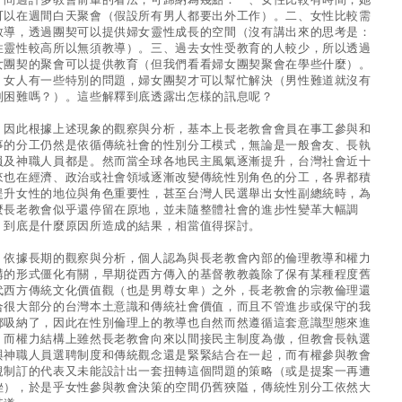
可以在週間白天聚會（假設所有男人都要出外工作）。二、女性比較需
教導，透過團契可以提供婦女靈性成長的空間（沒有講出來的思考是：
性靈性較高所以無須教導）。三、過去女性受教育的人較少，所以透過
女團契的聚會可以提供教育（但我們看看婦女團契聚會在學些什麼）。
、女人有一些特別的問題，婦女團契才可以幫忙解決（男性難道就沒有
別困難嗎？）。這些解釋到底透露出怎樣的訊息呢？
此根據上述現象的觀察與分析，基本上長老教會會員在事工參與和
事的分工仍然是依循傳統社會的性別分工模式，無論是一般會友、長執
員及神職人員都是。然而當全球各地民主風氣逐漸提升，台灣社會近十
來也在經濟、政治或社會領域逐漸改變傳統性別角色的分工，各界都積
提升女性的地位與角色重要性，甚至台灣人民選舉出女性副總統時，為
麼長老教會似乎還停留在原地，並未隨整體社會的進步性變革大幅調
，到底是什麼原因所造成的結果，相當值得探討。
據長期的觀察與分析，個人認為與長老教會內部的倫理教導和權力
構的形式僵化有關，早期從西方傳入的基督教教義除了保有某種程度舊
代西方傳統文化價值觀（也是男尊女卑）之外，長老教會的宗教倫理還
合很大部分的台灣本土意識和傳統社會價值，而且不管進步或保守的我
都吸納了，因此在性別倫理上的教導也自然而然遵循這套意識型態來進
。而權力結構上雖然長老教會向來以間接民主制度為傲，但教會長執選
與神職人員選聘制度和傳統觀念還是緊緊結合在一起，而有權參與教會
規制訂的代表又未能設計出一套扭轉這個問題的策略（或是提案一再遭
挫），於是乎女性參與教會決策的空間仍舊狹隘，傳統性別分工依然大