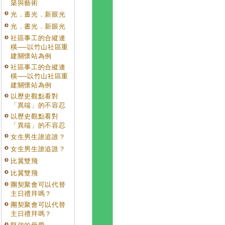
築與藝術
光．晝光．新眼光
光．晝光．新眼光
社區事工的合縱連
橫──以竹山社區重
建關懷站為例
社區事工的合縱連
橫──以竹山社區重
建關懷站為例
以歷史觀點看對
「異端」的不容忍
以歷史觀點看對
「異端」的不容忍
女生男生誰追誰？
女生男生誰追誰？
比翼雙飛
比翼雙飛
團契聚會可以代替
主日禮拜嗎？
團契聚會可以代替
主日禮拜嗎？