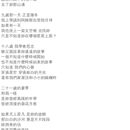
了妳那山邊
歲那一天 正是隆冬
上學讀到阿姆斯壯登陸月球
果有一天
也坐上一架太空梭 去找妳
是不知道妳在哪個星星上面？
八歲 我學會思念
父親說著妳遙遠的故事
個不知道什麼時候開始
不知道什麼時候結束的故事
知道 我們的心脈
過星空 穿過銀白的月光
有我們家屋頂和小小的鐵欄杵
十一歲的夏季
我一樣
妳曾經風樣的年華
經浪漫的曇花月夜
果天上星凡 是妳的故鄉
白白的沙河 應是片片段段
捎來的信
落四季的等待