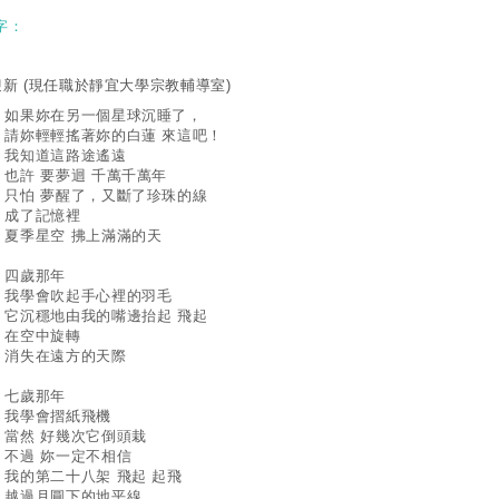
字：
迎新
(現任職於靜宜大學宗教輔導室)
果妳在另一個星球沉睡了，
妳輕輕搖著妳的白蓮 來這吧！
知道這路途遙遠
許 要夢迴 千萬千萬年
怕 夢醒了，又斷了珍珠的線
了記憶裡
季星空 拂上滿滿的天
歲那年
學會吹起手心裡的羽毛
沉穩地由我的嘴邊抬起 飛起
空中旋轉
失在遠方的天際
歲那年
學會摺紙飛機
然 好幾次它倒頭栽
過 妳一定不相信
的第二十八架 飛起 起飛
過月圓下的地平線