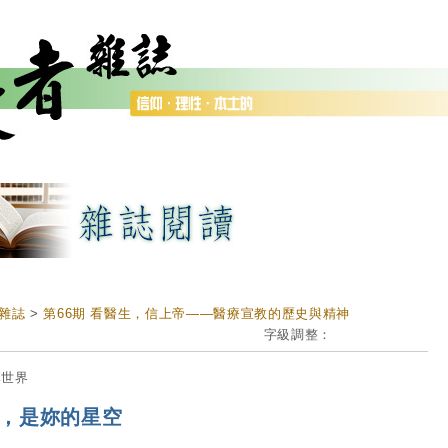
雜誌
>
第66期 看醫生，信上帝——醫療宣教的歷史與精神
字級調整：
專世界
，是妳的星空