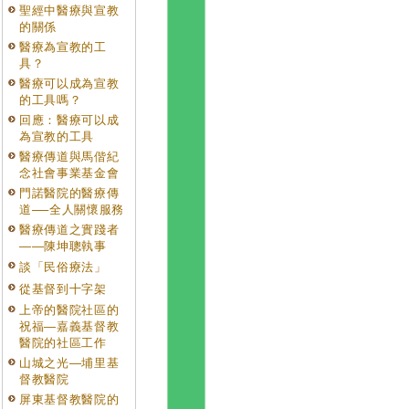
聖經中醫療與宣教
的關係
醫療為宣教的工
具？
醫療可以成為宣教
的工具嗎？
回應：醫療可以成
為宣教的工具
醫療傳道與馬偕紀
念社會事業基金會
門諾醫院的醫療傳
道──全人關懷服務
醫療傳道之實踐者
——陳坤聰執事
談「民俗療法」
從基督到十字架
上帝的醫院社區的
祝福—嘉義基督教
醫院的社區工作
山城之光—埔里基
督教醫院
屏東基督教醫院的