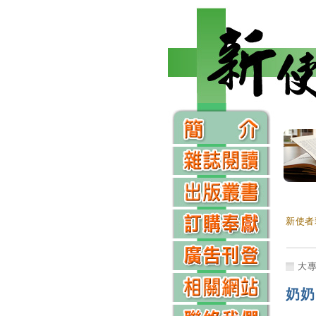
新使者
大
奶奶