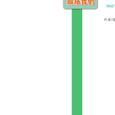
關鍵
作者/
如
請
我
也
只
成
夏
四
我
它
在
消
七
我
當
不
我
越