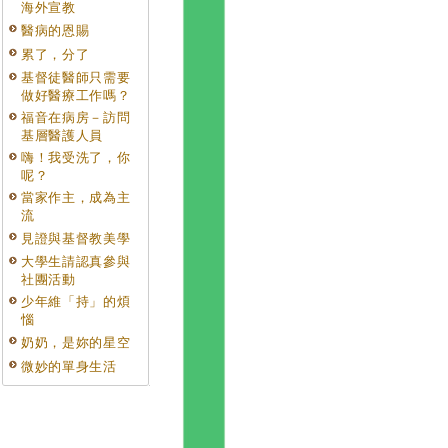
海外宣教
醫病的恩賜
累了，分了
基督徒醫師只需要
做好醫療工作嗎？
福音在病房－訪問
基層醫護人員
嗨！我受洗了，你
呢？
當家作主，成為主
流
見證與基督教美學
大學生請認真參與
社團活動
少年維「持」的煩
惱
奶奶，是妳的星空
微妙的單身生活