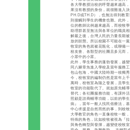
各大學教授治校的呼聲越來越高，
果沒有教授的身份，就很難進入決
PH.D或TH.D），也無法得到
則接觸到學生的機會也難。此外，
位的教師比例越來越高，而校牧學
助理群甚至無法與各單位的職員相
解嚴之後，台灣人民的力量長期被
放的狀態。所以校園不可能在一黨
牧室的角色就被花瓶化，或聊備一
校友會、各類型的社團且多元而，
小眾中的小眾。
此外，學生事務的蓬勃發展，越變
同八腳章魚進入學校及當年服務工作
包山包海，中國大陸時期一枝獨秀
今，校牧室的編制仍然是當年上千
萬時，校牧室為隨之發展，且學生
牧室的功能取代了。就如原先輔導
替代；各社團服務功能，有課外活
照顧是諮商輔導功能，以前的學生
病』，當年一般人找民俗療法，基
中心求援是自然而然的事，到校牧
大學教官的角色一直像校牧一般，
特殊的角色，比如校牧被視為『拉
與角色轉型與發揮，越變使校牧室
安全、服務、急難救助....方轉