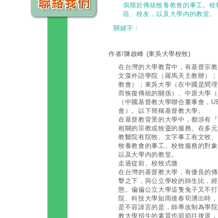
侷限於傳統牧養教會的事工。校
區、校友，以及大學內的教堂。
關鍵字：
作者/陳啟峰
(東吳大學校牧)
在台灣的大學教育中，有基督宗教
文藻外語學院（羅馬天主教辦）；
教會）；東吳大學（在中國是間理
而恢復傳統的關係）、中原大學（
（中國基督教大學聯合董事會，U
會）。以下簡稱基督教大學。
在基督教背景的大學中，都涉有『
相關的宗教或牧靈的服務。在多元
教醫院有院牧、文字事工有文牧、監
牧養教會的事工。校牧服務的對象
以及大學內的教堂。
走過從前、校牧式微
在台灣的基督教大學，有優良的傳
擊之下，與公立學校的師生比，經
態。偏偏公立大學這隻兔子又不打
院、科技大學如雨後春筍湧出時，
是不容諱言的是，師專改制為學院
教大學招生的素質也節節往後退，已