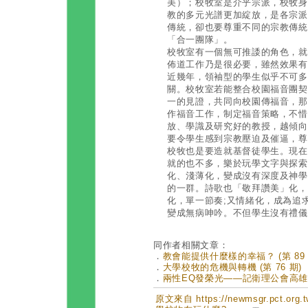
美）；校牧室是介乎宗派，校牧身
教的多元光譜更加綻放，是各宗派
傳統，卻也要尊重不同的宗教傳統
「合一團隊」。
校牧室有一個無可推諉的角色，就
佈道工作乃是很必要，雖然效果有
近幾年，領袖型的學生似乎不可多
關。校牧室若能整合校園福音團契
一的見證，共同向校園傳福音，那
作福音工作，制定福音策略，不惜
放、學識及研究好的教授，越傾向
要令學生感到宗教壓迫及催逼，尊
校牧也是要造就基督徒學生。現在
就的也不多，樂於玩學文字與探索
化、淺薄化，變成沒有深度及神學
的一群。詩歌也「敬拜讚美」化，
化，單一節奏;又情緒化，成為追求
變成無病呻吟。不但學生沒有禮儀
同作者相關文章：
．
教會能提供什麼樣的幸福？ (第 89 
．
大學校牧的危機與轉機 (第 76 期)
．
兩性EQ發榮光——記衛理公會高雄榮光
原文來自 https://newmsgr.pct.or