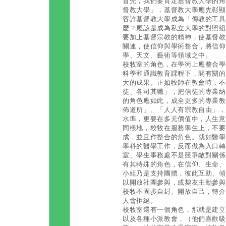
首先，我們要肯定基督教大學的角
督教大學」，基督教大學應先彰顯
容許基督教大學成為「傳教的工具
麼？應該是成為私立大學的對照組
要加上基督宗教的精神，使基督教信
關連，使信仰與學術整合，將信仰
學、天文、藝術等領域之中。
校牧室的角色，在學術上應整合學
科學和通識教育課程下，開有關的
大的成果。正如牧師在教會時，不
徒、各司其職」，把信徒的專業納
的角色應如此，成全更多的專業教
佈道所」、「人人有宗教自由」，
水準，更要在多元價值中，人生意
同樣地，校牧在服務學生上，不要
成，並且作整合的角色。就如醫學
學科的醫學工作，反而做為入口轉
室、學生事務處不是競爭敵對關係
有其特殊的角色，在信仰、生命、
小組乃是支持團體，彼此互助、傾
以開放社團參與，或契友主動參與
校牧不固步自封、開放自己，轉介
人會拒絕。
校牧室還有一個角色，那就是建立
以及各種小派教會，（他們喜歡吸