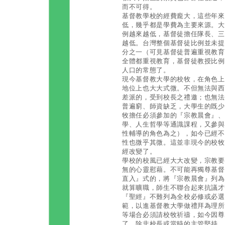
而不可得。
基督教學校的經費龐大，這些年來
低，幾乎都是學費為主要來源。大
例越來越低，基督徒擔任隊長、三
越低。台灣整個基督徒比例並未提
分之一（可見基督徒普遍重視教育
全體都重視教育，基督徒教授比例
人口的常態了。
現今基督教大學的校牧，在角色上
地位上也大大式微。不但無法與西
差派的，受到校長之禮邀；也無法
普遍窮、師資缺乏，大學生的既少
牧擔任必須參加的『宗教晨會』、
學、人生哲學等通識課程，又參與
性輔導的角色為之），如今已經不
性也微乎其微。這並非現今的校牧
經改變了。
學校的校風已經大大改變，宗教要
無的心靈慰藉。不可能再獨尊基督
直入』式的，將『宗教晨會』列為
就算曠職，師生不聯合起來抗議才
『聖經』不難列為全校必修或必選
範，以進基督教大學做禮拜為理所當
等場合必須請校牧祈禱，如今因尊
了，除非校長或當時的主管堅持。