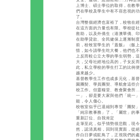
上博士、碩士學位的取得，在教學
們在學校及學生中有不容忽視的功
了。
台灣整個經濟也富裕了，校牧在經
在這方面的力量也有限。學校從社
救助，以及外僑生（港澳華僑、印
在助學貸款、全民健保上逐漸制度
前，校牧室學生的『蓋飯』（飯上
惜，如今請學生吃大餐，他們也不
上反而較公立大學的學生弱勢，這
大，父母社經地位高的，子女反而
此，私立學校的學生打工的比例便
越來越少。
基督教學生工作也成多元化，基督
園團契、學員團契、導航會這些介
校工作。但靈糧堂、教會聚會所..
一」，卻是要大家與他們「統一」
能，令人傷心。
校牧室似乎已退縮到專管「團契」
「純宗教事務」了，「屬世」的事
重新訂位、自我肯定
走筆至此，似乎情勢很悲觀，現今
然，認清真相，回到現實面，從絕
作白日夢或鴕鳥了，正視我們的處